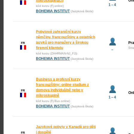
mikroskupinách
Onl
1 – 4
kód kurzu (Fj online)
BOHEMIA INSTITUT
(Jazyková škola)
Pobytové zahraniční kurzy
němčiny, francouzštiny a ostatních
jazyků pro manažery a širokou
Pr
FR
firemní klientelu
Str
–
kód kurzu (ZAHRMAN-NJ_FJ))
BOHEMIA INSTITUT
(Jazyková škola)
Business a profesní kurzy
francouzštiny: online studium z
domova individuálně nebo v
FR
Onl
mikroskupině
1 – 4
kód kurzu (Fj Bus online)
BOHEMIA INSTITUT
(Jazyková škola)
Jazykové pobyty v Kanadě pro děti
i dospělé
FR