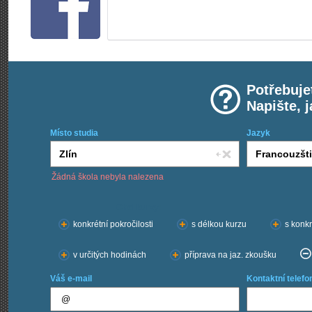
Potřebuje
Napište, 
Místo studia
Jazyk
Žádná škola nebyla nalezena
Chci kurzy:
konkrétní pokročilosti
s délkou kurzu
s konkr
v určitých hodinách
příprava na jaz. zkoušku
Váš e-mail
Kontaktní telefo