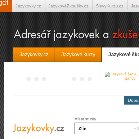
Jazykovky.cz
JazykovéZkoušky.cz
SlevyKurzů.cz
Jaz
Španělština on-line
Italština on-line
Tlumočení-Překlady.
Jazykovky.cz
Jazykové kurzy
Jazykové šk
Dopor
Místo studia