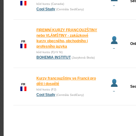
Se
kód kurzu (Canada)
–
Cool Study
(Centrála Sedlčany)
FIREMNÍ KURZY FRANCOUZŠTINY
nebo VLÁMŠTINY - zakázkové
kurzy obecného, obchodního i
FR
Onl
profesního jazyka
–
kód kurzu (Fj+V fir)
BOHEMIA INSTITUT
(Jazyková škola)
Kurzy francouzštiny ve Francii pro
děti i dospělé
FR
Se
kód kurzu (FJ)
–
Cool Study
(Centrála Sedlčany)