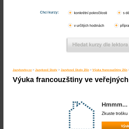
Chci kurzy:
konkrétní pokročilosti
s d
v určitých hodinách
přípr
Jazykovky.cz
>
Jazykové školy
>
Jazykové školy Zlín
>
Výuka francouzštiny Zlín
Výuka francouzštiny ve veřejných
Hmmm... 
Zkuste trošku 
Výuk