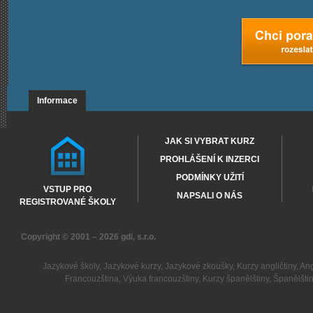
Informace
JAK SI VYBRAT KURZ
PROHLÁŠENÍ K INZERCI
PODMÍNKY UŽITÍ
VSTUP PRO
NAPSALI O NÁS
REGISTROVANÉ ŠKOLY
Copyright © 2001 – 2026
gdi, s.r.o.
Jazykové školy
,
Jazykové kurzy
,
Jazykové zkoušky
,
Kurzy angličtiny
,
Ang
Francouzština
,
Výuka francouzštiny
,
Kurzy španělštiny
,
Španělšti