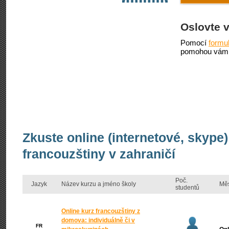
Oslovte 
Pomocí
formu
pomohou vám 
Zkuste online (internetové, skype
francouzštiny v zahraničí
Poč.
Jazyk
Název kurzu a jméno školy
Mě
studentů
Online kurz francouzštiny z
domova: individuálně či v
FR