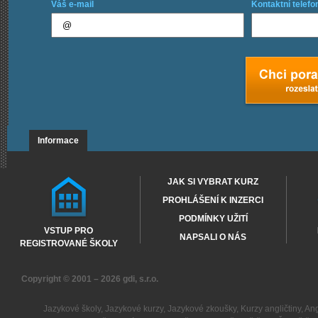
Váš e-mail
Kontaktní telefo
Informace
JAK SI VYBRAT KURZ
PROHLÁŠENÍ K INZERCI
PODMÍNKY UŽITÍ
VSTUP PRO
NAPSALI O NÁS
REGISTROVANÉ ŠKOLY
Copyright © 2001 – 2026
gdi, s.r.o.
Jazykové školy
,
Jazykové kurzy
,
Jazykové zkoušky
,
Kurzy angličtiny
,
Ang