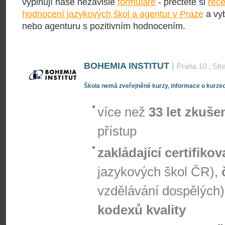
vyplňují naše nezávislé
formuláře
- přečtěte si
rece
hodnocení jazykových škol a agentur v Praze
a vyb
nebo agenturu s pozitivním hodnocením.
BOHEMIA INSTITUT
|
Praha 10
, Str
Škola nemá zveřejněné kurzy, informace o kurzec
více než
33 let zkuše
přístup
zakládající certifiko
jazykových škol ČR),
vzdělávání dospělých)
kodexů kvality