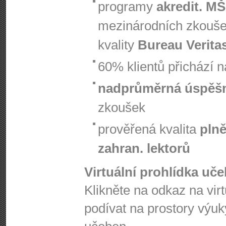
programy
akredit. M
mezinárodních zkouš
kvality
Bureau Verita
60% klientů přichází 
nadprůměrná úspěš
zkoušek
prověřená kvalita
plně
zahran. lektorů
Virtuální prohlídka uč
Klikněte na odkaz na vir
podívat na prostory výuk