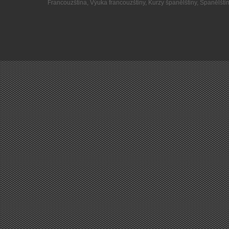
Francouzština
,
Výuka francouzštiny
,
Kurzy španělštiny
,
Španělšti