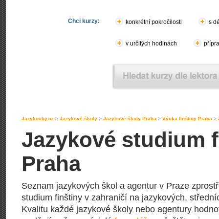
Chci kurzy:
konkrétní pokročilosti
s d
v určitých hodinách
přípr
Jazykovky.cz
>
Jazykové školy
>
Jazykové školy Praha
>
Výuka finštiny Praha
>
Jazykové studium fi
Praha
Seznam jazykových škol a agentur v Praze zprostře
studium finštiny v zahraničí na jazykových, střední
Kvalitu každé jazykové školy nebo agentury hodnotí j