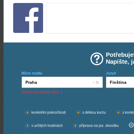
Potřebuje
Napište, 
Místo studia
Jazyk
Počet nalezených škol: 1
Chci kurzy:
konkrétní pokročilosti
s délkou kurzu
s konkr
v určitých hodinách
příprava na jaz. zkoušku