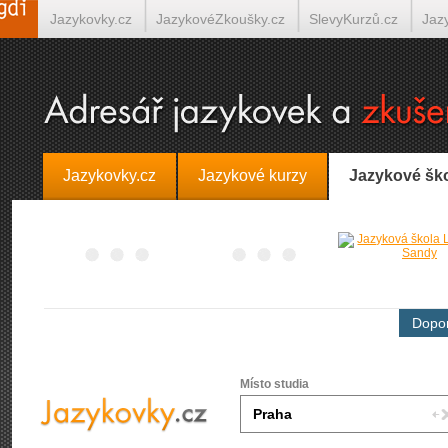
Jazykovky.cz
JazykovéZkoušky.cz
SlevyKurzů.cz
Jaz
Španělština on-line
Italština on-line
Tlumočení-Překlady.
Jazykovky.cz
Jazykové kurzy
Jazykové šk
Dopor
Místo studia