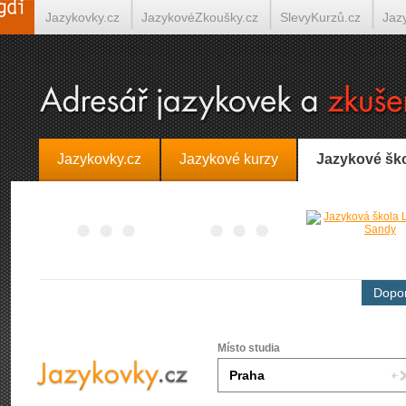
Jazykovky.cz
JazykovéZkoušky.cz
SlevyKurzů.cz
Jaz
Španělština on-line
Italština on-line
Tlumočení-Překlady.
Jazykovky.cz
Jazykové kurzy
Jazykové šk
Dopor
Místo studia