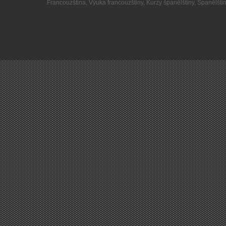
Francouzština
,
Výuka francouzštiny
,
Kurzy španělštiny
,
Španělšti