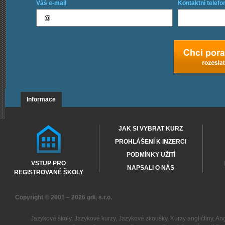
Váš e-mail
Kontaktní telefo
Informace
JAK SI VYBRAT KURZ
PROHLÁŠENÍ K INZERCI
PODMÍNKY UŽITÍ
VSTUP PRO
NAPSALI O NÁS
REGISTROVANÉ ŠKOLY
Copyright © 2001 – 2026
gdi, s.r.o.
Jazykové školy
,
Jazykové kurzy
,
Jazykové zkoušky
,
Kurzy angličtiny
,
Ang