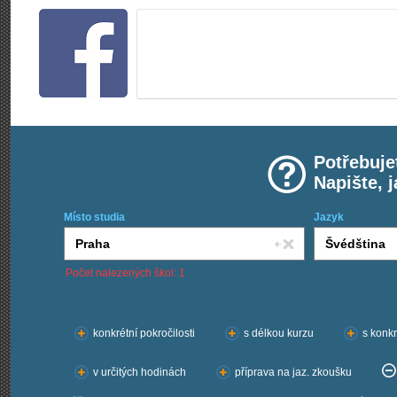
Potřebuje
Napište, 
Místo studia
Jazyk
Počet nalezených škol: 1
Chci kurzy:
konkrétní pokročilosti
s délkou kurzu
s konkr
v určitých hodinách
příprava na jaz. zkoušku