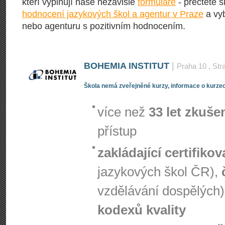
kteří vyplňují naše nezávislé
formuláře
- přečtěte s
hodnocení jazykových škol a agentur v Praze
a vyb
nebo agenturu s pozitivním hodnocením.
BOHEMIA INSTITUT
|
Praha 10
, Str
Škola nemá zveřejněné kurzy, informace o kurzec
více než
33 let zkuše
přístup
zakládající certifiko
jazykových škol ČR),
vzdělávání dospělých)
kodexů kvality