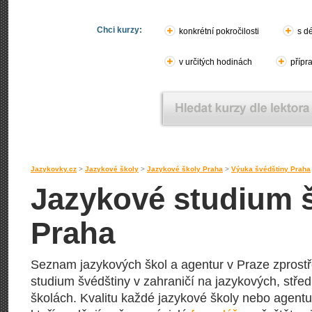
Chci kurzy:
konkrétní pokročilosti
s d
v určitých hodinách
přípr
Jazykovky.cz
>
Jazykové školy
>
Jazykové školy Praha
>
Výuka švédštiny Praha
Jazykové studium š
Praha
Seznam jazykových škol a agentur v Praze zprostře
studium švédštiny v zahraničí na jazykových, stře
školách. Kvalitu každé jazykové školy nebo agentury