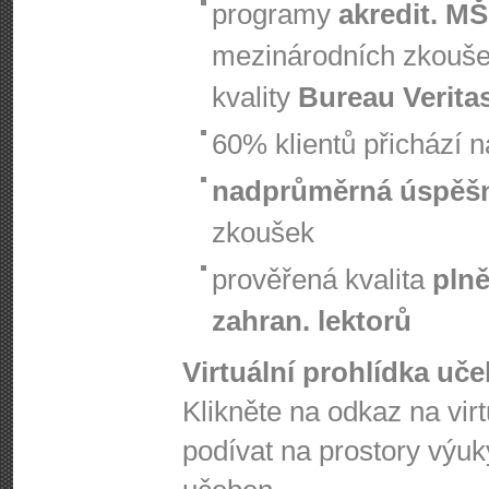
programy
akredit. M
mezinárodních zkouš
kvality
Bureau Verita
60% klientů přichází 
nadprůměrná úspěš
zkoušek
prověřená kvalita
plně
zahran. lektorů
Virtuální prohlídka uč
Klikněte na odkaz na vir
podívat na prostory výuk