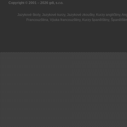
Copyright © 2001 – 2026
gdi, s.r.o.
Jazykové školy
,
Jazykové kurzy
,
Jazykové zkoušky
,
Kurzy angličtiny
,
Ang
Francouzština
,
Výuka francouzštiny
,
Kurzy španělštiny
,
Španělšti