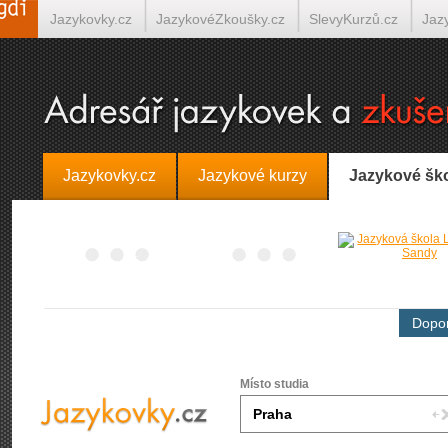
Jazykovky.cz
JazykovéZkoušky.cz
SlevyKurzů.cz
Jaz
Španělština on-line
Italština on-line
Tlumočení-Překlady.
Jazykovky.cz
Jazykové kurzy
Jazykové šk
Dopor
Místo studia