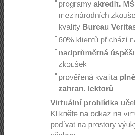
programy
akredit. M
mezinárodních zkouš
kvality
Bureau Verita
60% klientů přichází 
nadprůměrná úspěš
zkoušek
prověřená kvalita
plně
zahran. lektorů
Virtuální prohlídka uč
Klikněte na odkaz na vir
podívat na prostory výuk