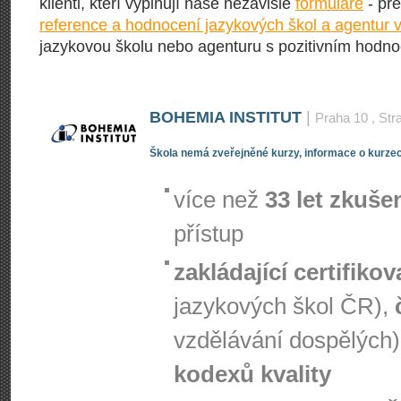
klienti, kteří vyplňují naše nezávislé
formuláře
- pře
reference a hodnocení jazykových škol a agentur 
jazykovou školu nebo agenturu s pozitivním hodn
BOHEMIA INSTITUT
|
Praha 10
, Str
Škola nemá zveřejněné kurzy, informace o kurzec
více než
33 let zkuše
přístup
zakládající certifiko
jazykových škol ČR),
vzdělávání dospělých)
kodexů kvality