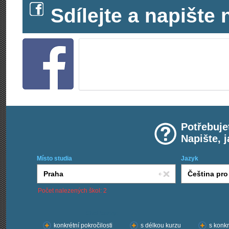
Sdílejte a napišt
Potřebuje
Napište, 
Místo studia
Jazyk
Počet nalezených škol: 2
Chci kurzy:
konkrétní pokročilosti
s délkou kurzu
s konkr