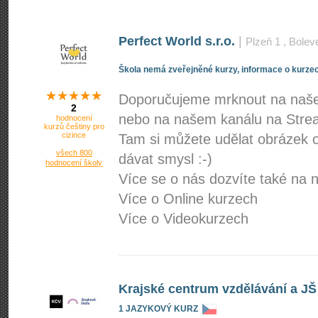
Perfect World s.r.o.
|
Plzeň 1
, Bolev
Škola nemá zveřejněné kurzy, informace o kurzec
Doporučujeme mrknout na naše
2
nebo na našem kanálu na Stre
hodnocení
kurzů češtiny pro
cizince
Tam si můžete udělat obrázek o
všech 800
dávat smysl :-)
hodnocení školy
Více se o nás dozvíte také na
Více o Online kurzech
Více o Videokurzech
Krajské centrum vzdělávání a JŠ
1 JAZYKOVÝ KURZ