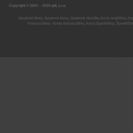
Copyright © 2001 – 2026
gdi, s.r.o.
Jazykové školy
,
Jazykové kurzy
,
Jazykové zkoušky
,
Kurzy angličtiny
,
Ang
Francouzština
,
Výuka francouzštiny
,
Kurzy španělštiny
,
Španělšti