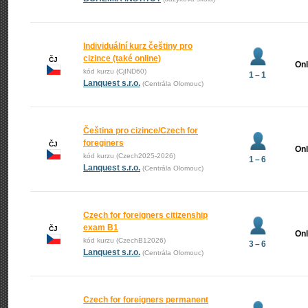
Individuální kurz češtiny pro
cizince (také online)
ČJ
Onl
kód kurzu (CjIND60)
1 – 1
Lanquest s.r.o.
(Centrála Olomouc)
Čeština pro cizince/Czech for
foreginers
ČJ
Onl
kód kurzu (Czech2025-2026)
1 – 6
Lanquest s.r.o.
(Centrála Olomouc)
Czech for foreigners citizenship
exam B1
ČJ
Onl
kód kurzu (CzechB12026)
3 – 6
Lanquest s.r.o.
(Centrála Olomouc)
Czech for foreigners permanent