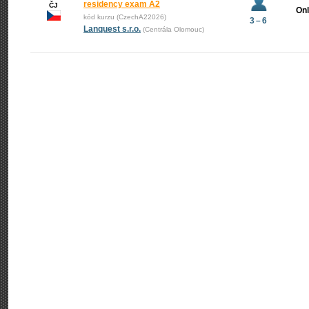
residency exam A2
ČJ
Onl
kód kurzu (CzechA22026)
3 – 6
Lanquest s.r.o.
(Centrála Olomouc)