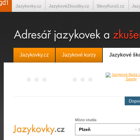
Jazykovky.cz
JazykovéZkoušky.cz
SlevyKurzů.cz
Jaz
Španělština on-line
Italština on-line
Tlumočení-Překlady.
Jazykovky.cz
Jazykové kurzy
Jazykové šk
Dopor
Místo studia