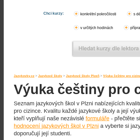
Chci kurzy:
konkrétní pokročilosti
s d
v určitých hodinách
přípr
Jazykovky.cz
>
Jazykové školy
>
Jazykové školy Plzeň
>
Výuka češtiny pro cizin
Výuka češtiny pro c
Seznam jazykových škol v Plzni nabízejících kvalit
pro cizince. Kvalitu každé jazykové školy a její výuk
kteří vyplňují naše nezávislé
formuláře
- přečtěte s
hodnocení jazykových škol v Plzni
a vyberte si jaz
doporučují její studenti.