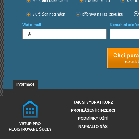
konkrétní pokročilosti
s délkou kurzu
s konkr
v určitých hodinách
příprava na jaz. zkoušku
Váš e-mail
Kontaktní telefo
Informace
JAK SI VYBRAT KURZ
PROHLÁŠENÍ K INZERCI
PODMÍNKY UŽITÍ
VSTUP PRO
NAPSALI O NÁS
REGISTROVANÉ ŠKOLY