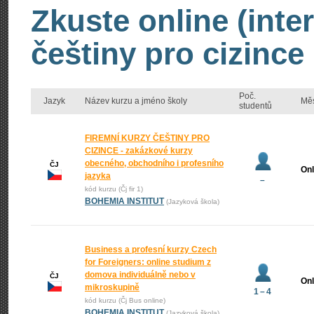
Zkuste online (inte
češtiny pro cizince
Poč.
Jazyk
Název kurzu a jméno školy
Mě
studentů
FIREMNÍ KURZY ČEŠTINY PRO
CIZINCE - zakázkové kurzy
obecného, obchodního i profesního
ČJ
Onl
jazyka
–
kód kurzu (Čj fir 1)
BOHEMIA INSTITUT
(Jazyková škola)
Business a profesní kurzy Czech
for Foreigners: online studium z
domova individuálně nebo v
ČJ
Onl
mikroskupině
1 – 4
kód kurzu (Čj Bus online)
BOHEMIA INSTITUT
(Jazyková škola)