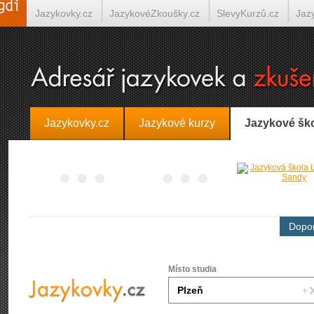
Jazykovky.cz
JazykovéZkoušky.cz
SlevyKurzů.cz
Jaz
Španělština on-line
Italština on-line
Tlumočení-Překlady.
Jazykovky.cz
Jazykové kurzy
Jazykové šk
Dopor
Místo studia