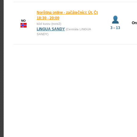
Norština online - začátečníci: Út, Čt
18:30 - 20:00
NO
On
kód kurzu (norz2)
3 – 13
LINGUA SANDY
(Centrála LINGUA
SANDY)