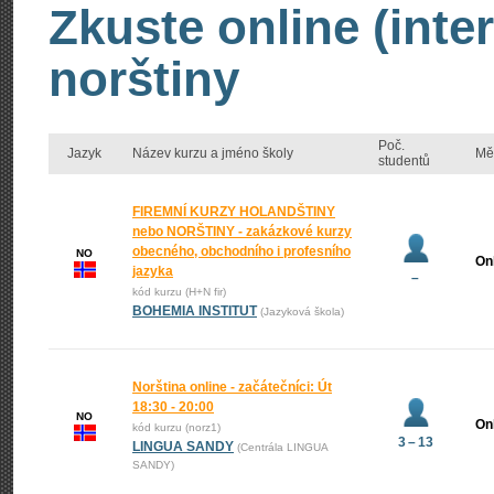
Zkuste online (inte
norštiny
Poč.
Jazyk
Název kurzu a jméno školy
Mě
studentů
FIREMNÍ KURZY HOLANDŠTINY
nebo NORŠTINY - zakázkové kurzy
obecného, obchodního i profesního
NO
On
jazyka
–
kód kurzu (H+N fir)
BOHEMIA INSTITUT
(Jazyková škola)
Norština online - začátečníci: Út
18:30 - 20:00
NO
On
kód kurzu (norz1)
3 – 13
LINGUA SANDY
(Centrála LINGUA
SANDY)