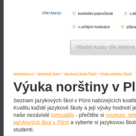
Chci kurzy:
konkrétní pokročilosti
s d
v určitých hodinách
přípr
Jazykovky.cz
>
Jazykové školy
>
Jazykové školy Plzeň
>
Výuka norštiny Plzeň
Výuka norštiny v Pl
Seznam jazykových škol v Plzni nabízejících kvalit
Kvalitu každé jazykové školy a její výuky hodnotí jej
naše nezávislé
formuláře
- přečtěte si
recenze, re
jazykových škol v Plzni
a vyberte si jazykovou školu
studenti.