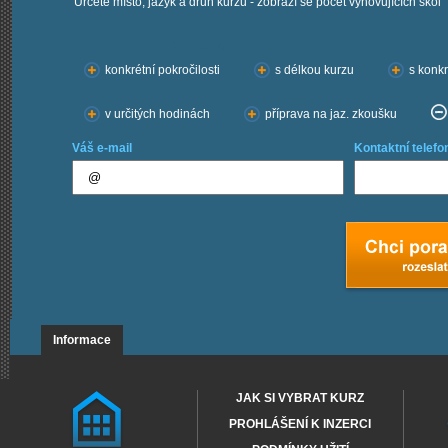
Určete místo, jazyk a druh kurzu - zobrazí se počet vyhovujících škol
Chci kurzy:
konkrétní pokročilosti
s délkou kurzu
s konkr
v určitých hodinách
příprava na jaz. zkoušku
Váš e-mail
Kontaktní telefo
Informace
JAK SI VYBRAT KURZ
PROHLÁŠENÍ K INZERCI