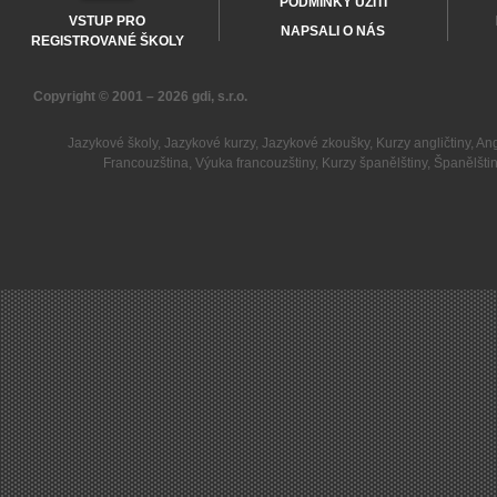
PODMÍNKY UŽITÍ
VSTUP PRO
NAPSALI O NÁS
REGISTROVANÉ ŠKOLY
Copyright © 2001 – 2026
gdi, s.r.o.
Jazykové školy
,
Jazykové kurzy
,
Jazykové zkoušky
,
Kurzy angličtiny
,
Ang
Francouzština
,
Výuka francouzštiny
,
Kurzy španělštiny
,
Španělšti