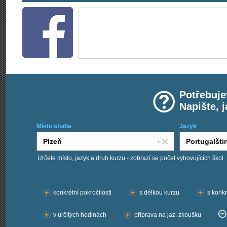
Potřebuje
Napište, 
Místo studia
Jazyk
Určete místo, jazyk a druh kurzu - zobrazí se počet vyhovujících škol
Chci kurzy:
konkrétní pokročilosti
s délkou kurzu
s konkr
v určitých hodinách
příprava na jaz. zkoušku