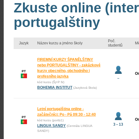
Zkuste online (inte
portugalštiny
Poč.
Jazyk
Název kurzu a jméno školy
M
studentů
FIREMNÍ KURZY ŠPANĚLŠTINY
nebo PORTUGALŠTINY - zakázkové
kurzy obecného, obchodního i
PT
On
profesního jazyka
–
kód kurzu (Šj+P fir)
BOHEMIA INSTITUT
(Jazyková škola)
Letní portugalština online -
začátečníci: Po - Pá 09:30 - 12:40
PT
On
kód kurzu (portlz1)
3 – 13
LINGUA SANDY
(Centrála LINGUA
SANDY)