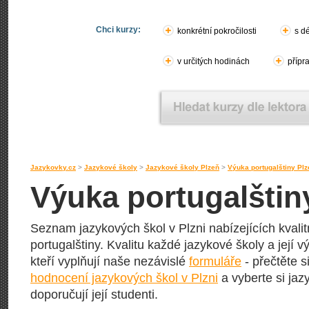
Chci kurzy:
konkrétní pokročilosti
s d
v určitých hodinách
přípr
Jazykovky.cz
>
Jazykové školy
>
Jazykové školy Plzeň
>
Výuka portugalštiny Plz
Výuka portugalštiny
Seznam jazykových škol v Plzni nabízejících kvalit
portugalštiny. Kvalitu každé jazykové školy a její vý
kteří vyplňují naše nezávislé
formuláře
- přečtěte s
hodnocení jazykových škol v Plzni
a vyberte si jaz
doporučují její studenti.