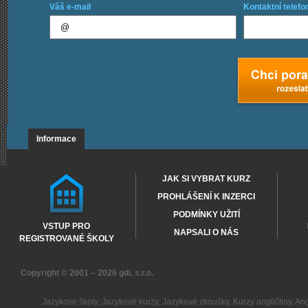
Váš e-mail
Kontaktní telefo
Informace
JAK SI VYBRAT KURZ
PROHLÁŠENÍ K INZERCI
PODMÍNKY UŽITÍ
VSTUP PRO
NAPSALI O NÁS
REGISTROVANÉ ŠKOLY
Copyright © 2001 – 2026
gdi, s.r.o.
Jazykové školy
,
Jazykové kurzy
,
Jazykové zkoušky
,
Kurzy angličtiny
,
Ang