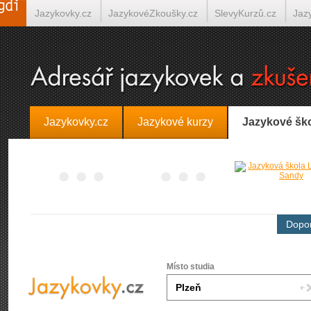
Jazykovky.cz
JazykovéZkoušky.cz
SlevyKurzů.cz
Jaz
Španělština on-line
Italština on-line
Tlumočení-Překlady.
Jazykovky.cz
Jazykové kurzy
Jazykové šk
Dopor
Místo studia