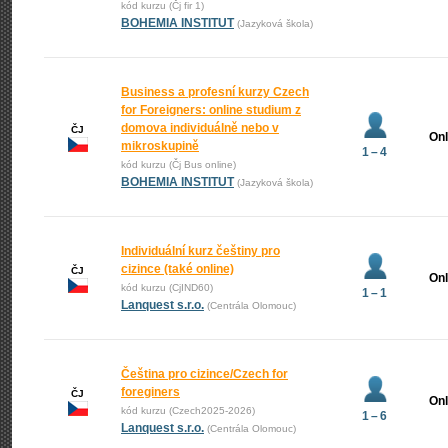
kód kurzu (Čj fir 1)
BOHEMIA INSTITUT
(Jazyková škola)
Business a profesní kurzy Czech
for Foreigners: online studium z
domova individuálně nebo v
ČJ
Onl
mikroskupině
1 – 4
kód kurzu (Čj Bus online)
BOHEMIA INSTITUT
(Jazyková škola)
Individuální kurz češtiny pro
cizince (také online)
ČJ
Onl
kód kurzu (CjIND60)
1 – 1
Lanquest s.r.o.
(Centrála Olomouc)
Čeština pro cizince/Czech for
foreginers
ČJ
Onl
kód kurzu (Czech2025-2026)
1 – 6
Lanquest s.r.o.
(Centrála Olomouc)