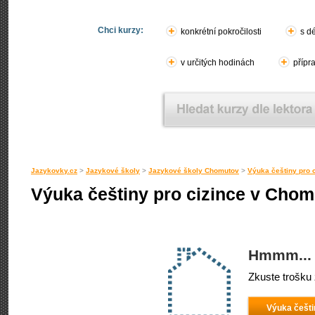
Chci kurzy:
konkrétní pokročilosti
s d
v určitých hodinách
přípr
Jazykovky.cz
>
Jazykové školy
>
Jazykové školy Chomutov
>
Výuka češtiny pro 
Výuka češtiny pro cizince v Cho
Hmmm... 
Zkuste trošku 
Výuka češti