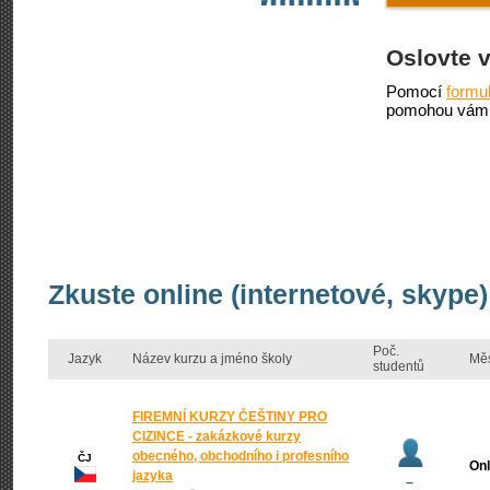
Oslovte 
Pomocí
formu
pomohou vám 
Zkuste online (internetové, skype)
Poč.
Jazyk
Název kurzu a jméno školy
Mě
studentů
FIREMNÍ KURZY ČEŠTINY PRO
CIZINCE - zakázkové kurzy
obecného, obchodního i profesního
ČJ
Onl
jazyka
–