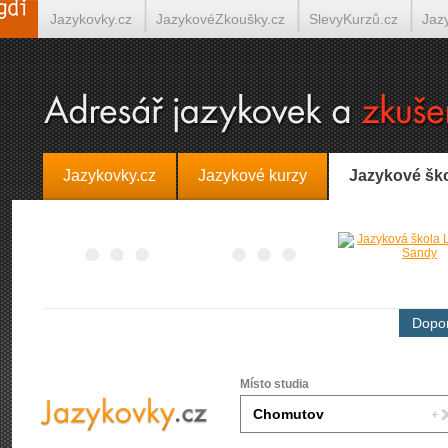
Jazykovky.cz
JazykovéZkoušky.cz
SlevyKurzů.cz
Jaz
Španělština on-line
Italština on-line
Tlumočení-Překlady.
Jazykovky.cz
Jazykové kurzy
Jazykové šk
Dopor
Místo studia