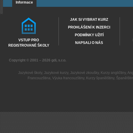
Informace
JAK SI VYBRAT KURZ
PROHLÁŠENÍ K INZERCI
PODMÍNKY UŽITÍ
VSTUP PRO
NAPSALI O NÁS
REGISTROVANÉ ŠKOLY
Copyright © 2001 – 2026
gdi, s.r.o.
Jazykové školy
,
Jazykové kurzy
,
Jazykové zkoušky
,
Kurzy angličtiny
,
Ang
Francouzština
,
Výuka francouzštiny
,
Kurzy španělštiny
,
Španělšti