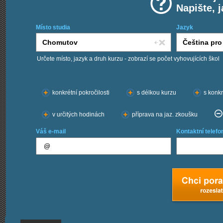
Napište, 
Místo studia
Jazyk
Určete místo, jazyk a druh kurzu - zobrazí se počet vyhovujících škol
Chci kurzy:
konkrétní pokročilosti
s délkou kurzu
s konkr
v určitých hodinách
příprava na jaz. zkoušku
Váš e-mail
Kontaktní telefo