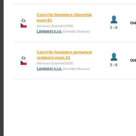
Czech for foreigners citizenship
exam B1
ČJ
Onl
kód kurzu (CzechB12026)
3 – 6
Lanquest s.r.o.
(Centrála Olomouc)
Czech for foreigners permanent
residency exam A2
ČJ
Onl
kód kurzu (CzechA22026)
3 – 6
Lanquest s.r.o.
(Centrála Olomouc)