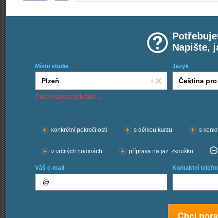
Potřebuje
Napište, 
Místo studia
Jazyk
Počet nalezených škol: 1
Chci kurzy:
konkrétní pokročilosti
s délkou kurzu
s konkr
v určitých hodinách
příprava na jaz. zkoušku
Váš e-mail
Kontaktní telefo