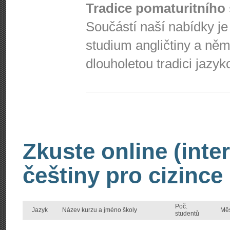
Tradice pomaturitního 
Součástí naší nabídky je
studium angličtiny a ně
dlouholetou tradici jazy
Zkuste online (inte
češtiny pro cizince
Poč.
Jazyk
Název kurzu a jméno školy
Mě
studentů