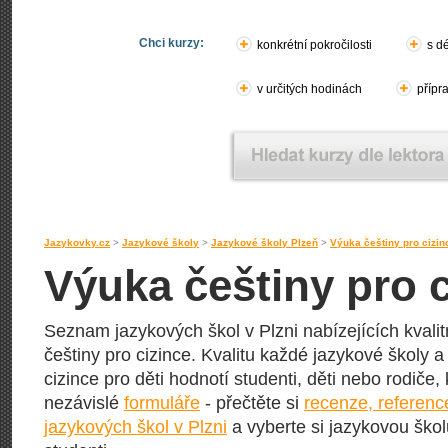
Chci kurzy:
konkrétní pokročilosti
s d
v určitých hodinách
přípr
Jazykovky.cz
>
Jazykové školy
>
Jazykové školy Plzeň
>
Výuka češtiny pro cizin
Výuka češtiny pro c
Seznam jazykových škol v Plzni nabízejících kvali
češtiny pro cizince. Kvalitu každé jazykové školy a 
cizince pro děti hodnotí studenti, děti nebo rodiče, 
nezávislé
formuláře
- přečtěte si
recenze, referenc
jazykových škol v Plzni
a vyberte si jazykovou školu