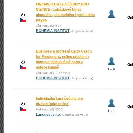
FIREMNÍ KURZY ČEŠTINY PRO
CIZINCE - zakázkové kurzy
obecného, obchodního i profesního
ČJ
Onl
jazyka
–
kód kurzu (Čj fir 1)
BOHEMIA INSTITUT
(Jazyková škola)
Business a profesní kurzy Czech
for Foreigners: online studium z
domova individuálně nebo v
ČJ
Onl
mikroskupině
1 – 4
kód kurzu (Čj Bus online)
BOHEMIA INSTITUT
(Jazyková škola)
Individuální kurz češtiny pro
cizince (také online)
ČJ
Onl
kód kurzu (CjIND60)
1 – 1
Lanquest s.r.o.
(Centrála Olomouc)