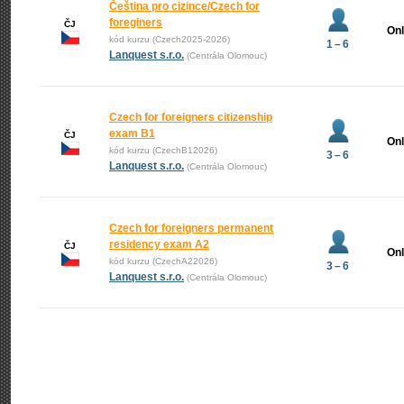
Čeština pro cizince/Czech for
foreginers
ČJ
Onl
kód kurzu (Czech2025-2026)
1 – 6
Lanquest s.r.o.
(Centrála Olomouc)
Czech for foreigners citizenship
exam B1
ČJ
Onl
kód kurzu (CzechB12026)
3 – 6
Lanquest s.r.o.
(Centrála Olomouc)
Czech for foreigners permanent
residency exam A2
ČJ
Onl
kód kurzu (CzechA22026)
3 – 6
Lanquest s.r.o.
(Centrála Olomouc)