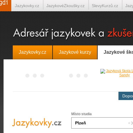
Jazykovky.cz
JazykovéZkoušky.cz
SlevyKurzů.cz
Jaz
Španělština on-line
Italština on-line
Tlumočení-Překlady.
Jazykovky.cz
Jazykové kurzy
Jazykové šk
Dopor
Místo studia