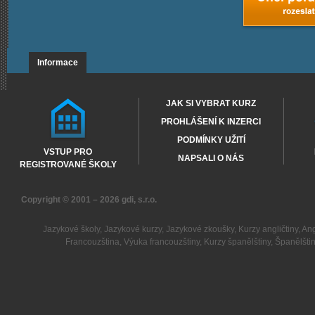
Informace
JAK SI VYBRAT KURZ
PROHLÁŠENÍ K INZERCI
PODMÍNKY UŽITÍ
VSTUP PRO
NAPSALI O NÁS
REGISTROVANÉ ŠKOLY
Copyright © 2001 – 2026
gdi, s.r.o.
Jazykové školy
,
Jazykové kurzy
,
Jazykové zkoušky
,
Kurzy angličtiny
,
Ang
Francouzština
,
Výuka francouzštiny
,
Kurzy španělštiny
,
Španělšti