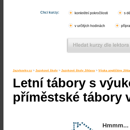
Chci kurzy:
konkrétní pokročilosti
s d
v určitých hodinách
přípr
Jazykovky.cz
>
Jazykové školy
>
Jazykové školy Jihlava
>
Výuka angličtiny Jihl
Letní tábory s výuk
příměstské tábory v
Hmmm... 