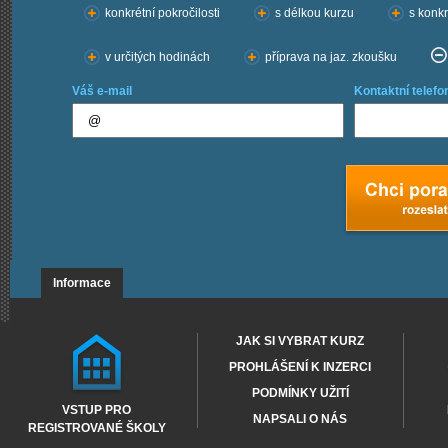
konkrétní pokročilosti
s délkou kurzu
s konkr
v určitých hodinách
příprava na jaz. zkoušku
Váš e-mail
Kontaktní telefo
Informace
JAK SI VYBRAT KURZ
PROHLÁŠENÍ K INZERCI
PODMÍNKY UŽITÍ
VSTUP PRO
NAPSALI O NÁS
REGISTROVANÉ ŠKOLY