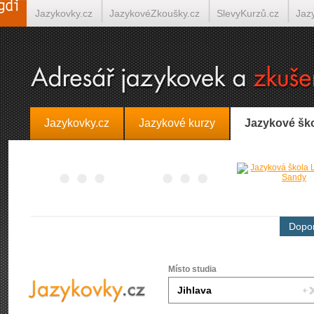
Jazykovky.cz
JazykovéZkoušky.cz
SlevyKurzů.cz
Jaz
Španělština on-line
Italština on-line
Tlumočení-Překlady.
Jazykovky.cz
Jazykové kurzy
Jazykové šk
Dopor
Místo studia