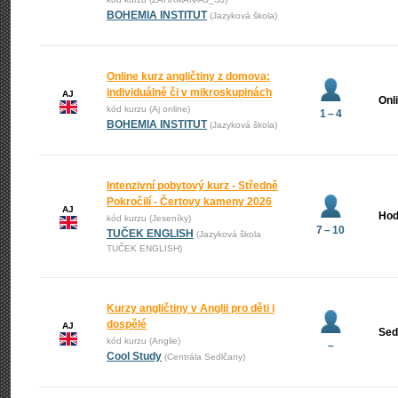
BOHEMIA INSTITUT
(Jazyková škola)
Online kurz angličtiny z domova:
individuálně či v mikroskupinách
AJ
Onl
kód kurzu (Aj online)
1 – 4
BOHEMIA INSTITUT
(Jazyková škola)
Intenzivní pobytový kurz - Středně
Pokročilí - Čertovy kameny 2026
AJ
Hod
kód kurzu (Jeseníky)
7 – 10
TUČEK ENGLISH
(Jazyková škola
TUČEK ENGLISH)
Kurzy angličtiny v Anglii pro děti i
dospělé
AJ
Sed
kód kurzu (Anglie)
–
Cool Study
(Centrála Sedlčany)