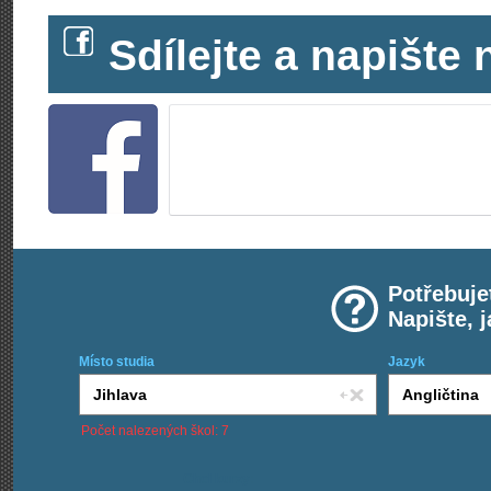
Sdílejte a napišt
Potřebuje
Napište, 
Místo studia
Jazyk
Počet nalezených škol: 7
Chci kurzy: