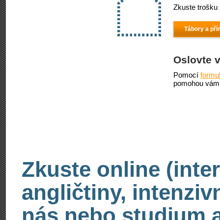
Zkuste trošku 
Tábory a pří
Oslovte 
Pomocí
formu
pomohou vám 
Zkuste online (inte
angličtiny, intenzi
nás nebo studium an