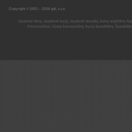
Copyright © 2001 – 2026
gdi, s.r.o.
Jazykové školy
,
Jazykové kurzy
,
Jazykové zkoušky
,
Kurzy angličtiny
,
Ang
Francouzština
,
Výuka francouzštiny
,
Kurzy španělštiny
,
Španělšti