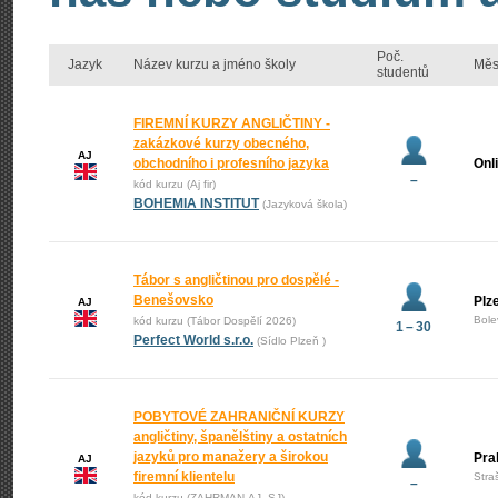
Poč.
Jazyk
Název kurzu a jméno školy
Měs
studentů
FIREMNÍ KURZY ANGLIČTINY -
zakázkové kurzy obecného,
AJ
obchodního i profesního jazyka
Onl
–
kód kurzu (Aj fir)
BOHEMIA INSTITUT
(Jazyková škola)
Tábor s angličtinou pro dospělé -
Benešovsko
Plz
AJ
Bole
kód kurzu (Tábor Dospělí 2026)
1 – 30
Perfect World s.r.o.
(Sídlo Plzeň )
POBYTOVÉ ZAHRANIČNÍ KURZY
angličtiny, španělštiny a ostatních
jazyků pro manažery a širokou
Pra
AJ
firemní klientelu
Stra
–
kód kurzu (ZAHRMAN-AJ_SJ)