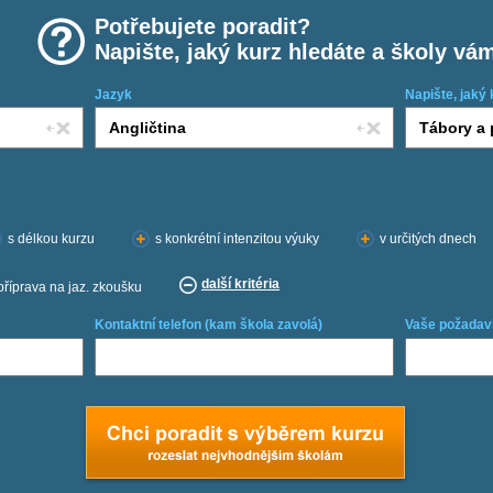
Potřebujete poradit?
Napište, jaký kurz hledáte a školy vá
Jazyk
Napište, jaký 
s délkou kurzu
s konkrétní intenzitou výuky
v určitých dnech
další kritéria
příprava na jaz. zkoušku
Kontaktní telefon (kam škola zavolá)
Vaše požadav