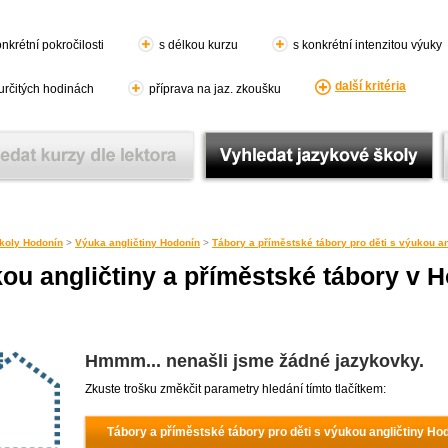
nkrétní pokročilosti
s délkou kurzu
s konkrétní intenzitou výuky
další kritéria
 určitých hodinách
příprava na jaz. zkoušku
koly Hodonín
>
Výuka angličtiny Hodonín
>
Tábory a příměstské tábory pro děti s výukou a
kou angličtiny a příměstské tábory v 
Hmmm... nenašli jsme žádné jazykovky.
Zkuste trošku změkčit parametry hledání tímto tlačítkem:
Tábory a příměstské tábory pro děti s výukou angličtiny Ho