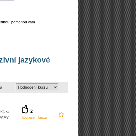
najednou; pomohou vám
nzivní jazykové
a
2
 Kč za
výuky
hodnocení kurzu