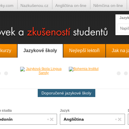
yky.com
Nazkušenou.cz
Angličtina on-line
Němčina on-line
lumočí.cz
Jazyk
 kurzy
Jazykové školy
Nejlepší lektoři
Jak na j
Doporučené jazykové školy
o studia
Jazyk