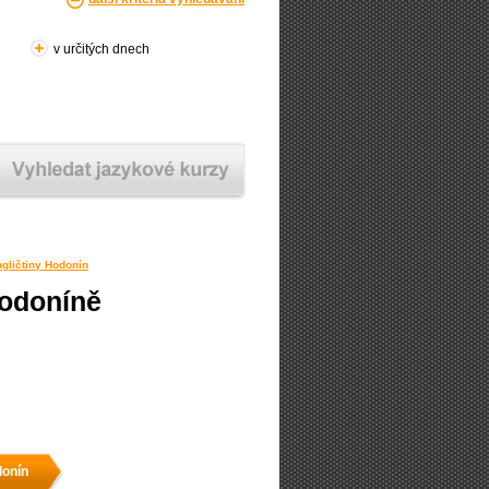
v určitých dnech
ngličtiny Hodonín
Hodoníně
donín