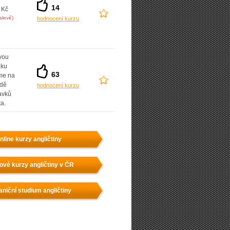
14
 Kč
slevě)
hodnocení kurzu
vou
dku
63
íme na
adě
hodnocení kurzu
avků
ta.
nline kurzy angličtiny
ové kurzy angličtiny v ČR
aniční studium angličtiny