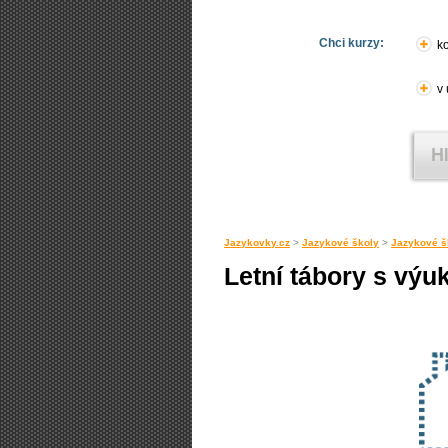
Chci kurzy:
ko
v
Jazykovky.cz
>
Jazykové školy
>
Jazykové š
Letní tábory s výu