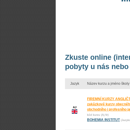
Zkuste online (inte
pobyty u nás nebo 
Jazyk
Název kurzu a jméno školy
FIREMNÍ KURZY ANGLIČT
zakázkové kurzy obecnéh
AJ
obchodního i profesního j
kód kurzu (Aj fir)
BOHEMIA INSTITUT
(Jazyk