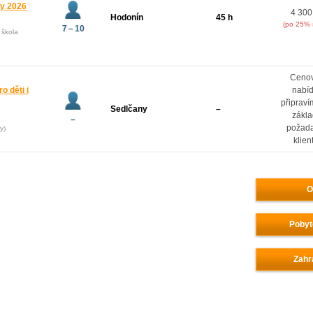
ny 2026
4 300
Hodonín
45 h
(po 25% 
7 – 10
 škola
Ceno
o děti i
nabí
připrav
Sedlčany
–
zákl
–
požad
y)
klien
O
Pobyt
Zahr