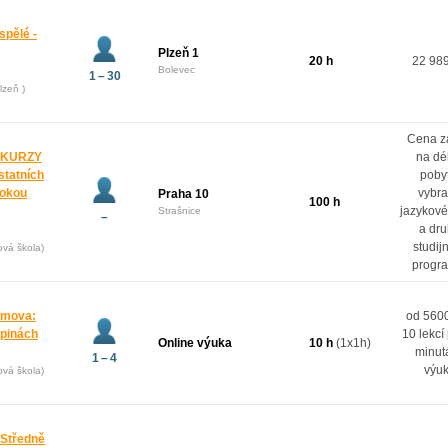
spělé -
Plzeň 1
20 h
22 98
Bolevec
1 – 30
lzeň )
Cena z
 KURZY
na dé
ostatních
poby
rokou
vybr
Praha 10
100 h
jazykové
Strašnice
–
a dr
studij
ová škola)
progr
domova:
od 5600
upinách
10 lekcí
Online výuka
10 h
(1x1h)
minut
1 – 4
výu
ová škola)
 Středně