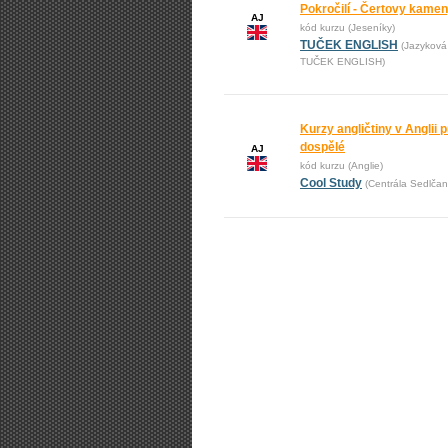
Pokročilí - Čertovy kame
AJ
kód kurzu (Jeseníky)
TUČEK ENGLISH
(Jazyková
TUČEK ENGLISH)
Kurzy angličtiny v Anglii pr
dospělé
AJ
kód kurzu (Anglie)
Cool Study
(Centrála Sedlčan