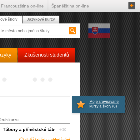
Francouzština on-line
Španělština on-line
ové školy
Jazykové kurzy
azyky
Zkušenosti studentů
Moje srovnávané
kurzy a školy
(0)
Druh kurzu
další kritéria vyhledávání