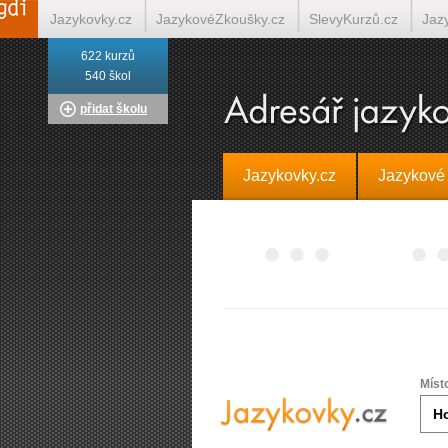
Jazykovky.cz
JazykovéZkoušky.cz
SlevyKurzů.cz
Jaz
622 kurzů
Italština on-line
Tlumočení-Překlady.cz
Překládá.cz
T
540 škol
přidat školu
Jazykovky.cz
Jazykové
Míst