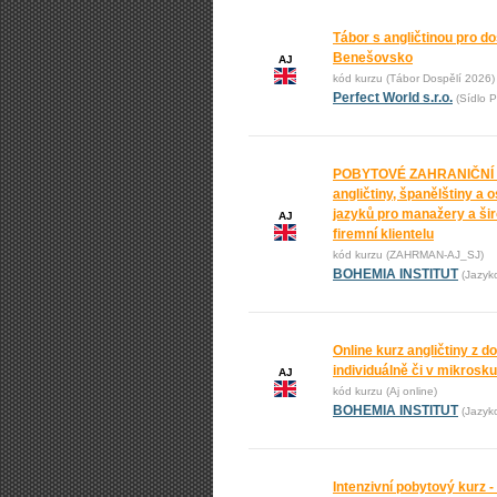
Tábor s angličtinou pro do
Benešovsko
AJ
kód kurzu (Tábor Dospělí 2026)
Perfect World s.r.o.
(Sídlo P
POBYTOVÉ ZAHRANIČNÍ
angličtiny, španělštiny a 
jazyků pro manažery a ši
AJ
firemní klientelu
kód kurzu (ZAHRMAN-AJ_SJ)
BOHEMIA INSTITUT
(Jazyk
Online kurz angličtiny z 
individuálně či v mikrosk
AJ
kód kurzu (Aj online)
BOHEMIA INSTITUT
(Jazyk
Intenzivní pobytový kurz -