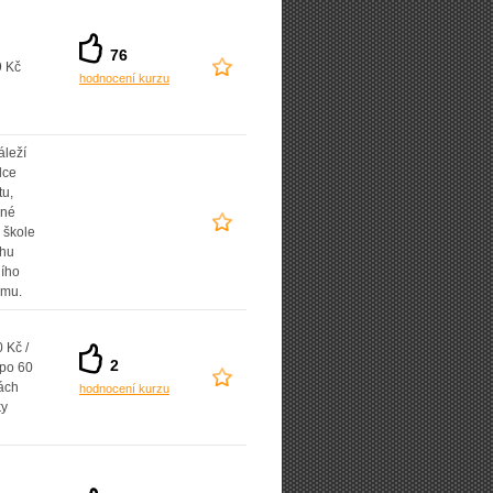
76
9 Kč
hodnocení kurzu
áleží
lce
tu,
ané
 škole
uhu
ního
amu.
 Kč /
2
 po 60
ách
hodnocení kurzu
ky