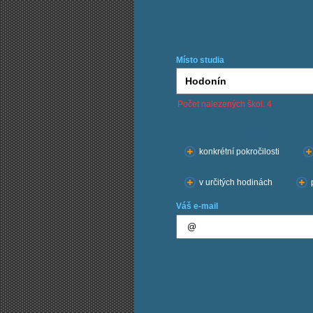
Místo studia
Počet nalezených škol: 4
Chci kurzy:
konkrétní pokročilosti
v určitých hodinách
Váš e-mail