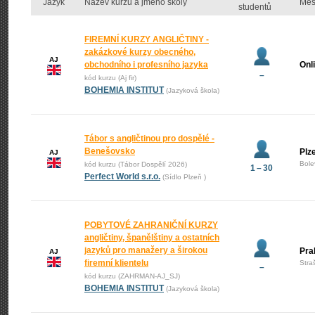
Jazyk
Název kurzu a jméno školy
Měs
studentů
FIREMNÍ KURZY ANGLIČTINY -
zakázkové kurzy obecného,
AJ
obchodního i profesního jazyka
Onl
–
kód kurzu (Aj fir)
BOHEMIA INSTITUT
(Jazyková škola)
Tábor s angličtinou pro dospělé -
Benešovsko
Plz
AJ
Bole
kód kurzu (Tábor Dospělí 2026)
1 – 30
Perfect World s.r.o.
(Sídlo Plzeň )
POBYTOVÉ ZAHRANIČNÍ KURZY
angličtiny, španělštiny a ostatních
jazyků pro manažery a širokou
Pra
AJ
firemní klientelu
Stra
–
kód kurzu (ZAHRMAN-AJ_SJ)
BOHEMIA INSTITUT
(Jazyková škola)