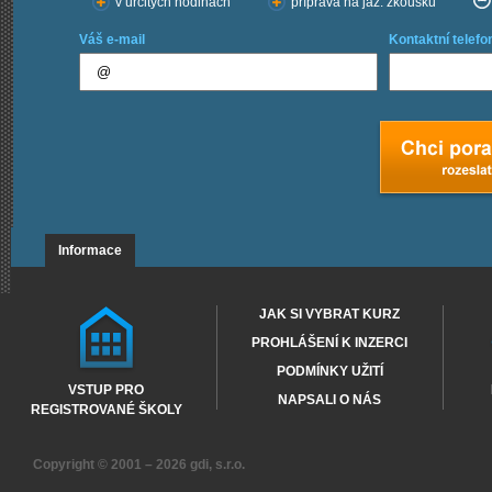
v určitých hodinách
příprava na jaz. zkoušku
Váš e-mail
Kontaktní telefo
Informace
JAK SI VYBRAT KURZ
PROHLÁŠENÍ K INZERCI
PODMÍNKY UŽITÍ
VSTUP PRO
NAPSALI O NÁS
REGISTROVANÉ ŠKOLY
Copyright © 2001 – 2026
gdi, s.r.o.