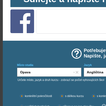
Potřebuje
Napište, 
Místo studia
Jazyk
Určete místo, jazyk a druh kurzu - zobrazí se počet vyhovujících škol
Chci kurzy:
konkrétní pokročilosti
s délkou kurzu
s konkr