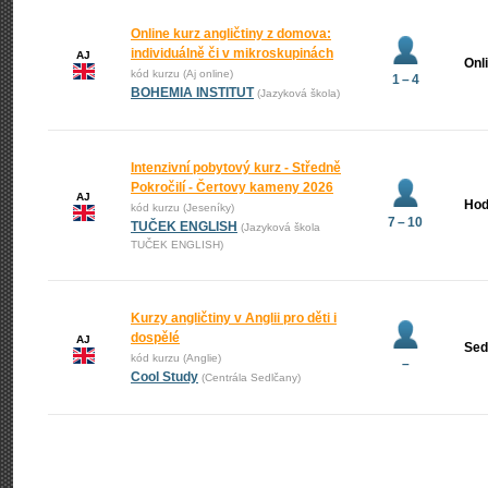
Online kurz angličtiny z domova:
individuálně či v mikroskupinách
AJ
Onl
kód kurzu (Aj online)
1 – 4
BOHEMIA INSTITUT
(Jazyková škola)
Intenzivní pobytový kurz - Středně
Pokročilí - Čertovy kameny 2026
AJ
Hod
kód kurzu (Jeseníky)
7 – 10
TUČEK ENGLISH
(Jazyková škola
TUČEK ENGLISH)
Kurzy angličtiny v Anglii pro děti i
dospělé
AJ
Sed
kód kurzu (Anglie)
–
Cool Study
(Centrála Sedlčany)