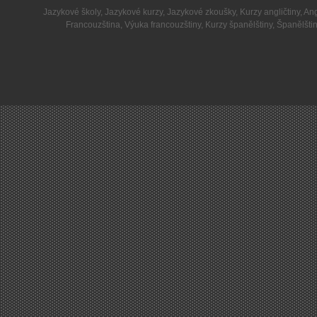
Jazykové školy
,
Jazykové kurzy
,
Jazykové zkoušky
,
Kurzy angličtiny
,
Ang
Francouzština
,
Výuka francouzštiny
,
Kurzy španělštiny
,
Španělšti