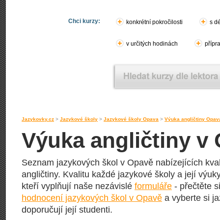
Chci kurzy:
konkrétní pokročilosti
s d
v určitých hodinách
přípr
Jazykovky.cz
>
Jazykové školy
>
Jazykové školy Opava
>
Výuka angličtiny Opav
Výuka angličtiny v
Seznam jazykových škol v Opavě nabízejících kval
angličtiny. Kvalitu každé jazykové školy a její výuky
kteří vyplňují naše nezávislé
formuláře
- přečtěte s
hodnocení jazykových škol v Opavě
a vyberte si j
doporučují její studenti.