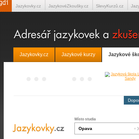
Jazykovky.cz
JazykovéZkoušky.cz
SlevyKurzů.cz
Jaz
Španělština on-line
Italština on-line
Tlumočení-Překlady.
Jazykovky.cz
Jazykové kurzy
Jazykové šk
Dopor
Místo studia