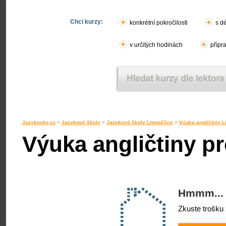
Chci kurzy:
konkrétní pokročilosti
s d
v určitých hodinách
přípr
Jazykovky.cz
>
Jazykové školy
>
Jazykové školy Litoměřice
>
Výuka angličtiny L
Výuka angličtiny pr
Hmmm... 
Zkuste trošku 