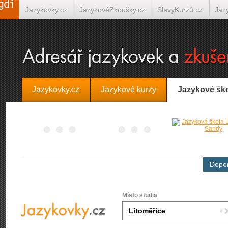
Jazykovky.cz
JazykovéZkoušky.cz
SlevyKurzů.cz
Jaz
Španělština on-line
Italština on-line
Tlumočení-Překlady.
Jazykovky.cz
Jazykové kurzy
Jazykové šk
Dopor
Místo studia