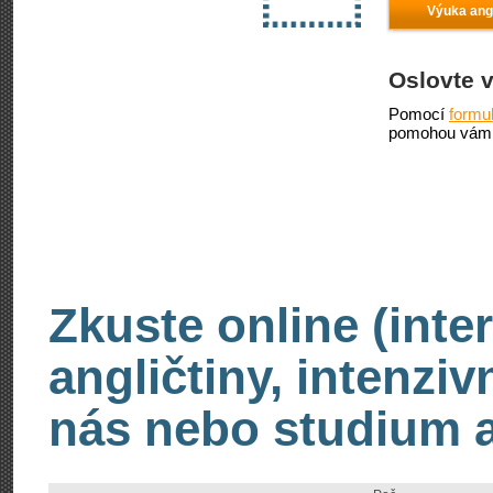
Výuka angl
Oslovte 
Pomocí
formu
pomohou vám 
Zkuste online (inte
angličtiny, intenzi
nás nebo studium an