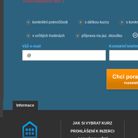
Počet nalezených škol: 3
Chci kurzy:
konkrétní pokročilosti
s délkou kurzu
s konkr
v určitých hodinách
příprava na jaz. zkoušku
Váš e-mail
Kontaktní telefo
Informace
JAK SI VYBRAT KURZ
PROHLÁŠENÍ K INZERCI