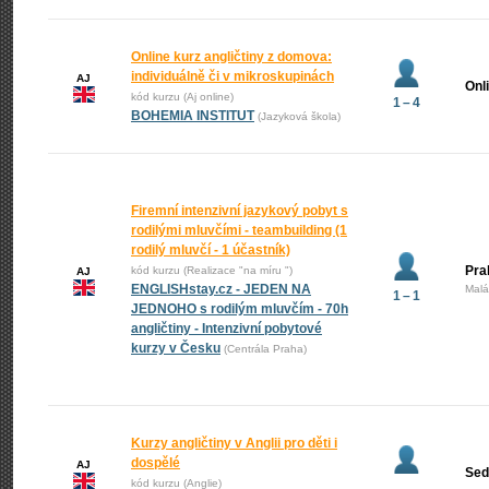
Online kurz angličtiny z domova:
individuálně či v mikroskupinách
AJ
Onl
kód kurzu (Aj online)
1 – 4
BOHEMIA INSTITUT
(Jazyková škola)
Firemní intenzivní jazykový pobyt s
rodilými mluvčími - teambuilding (1
rodilý mluvčí - 1 účastník)
Pra
kód kurzu (Realizace "na míru ")
AJ
ENGLISHstay.cz - JEDEN NA
Malá
1 – 1
JEDNOHO s rodilým mluvčím - 70h
angličtiny - Intenzivní pobytové
kurzy v Česku
(Centrála Praha)
Kurzy angličtiny v Anglii pro děti i
dospělé
AJ
Sed
kód kurzu (Anglie)