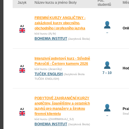
Poč.
Jazyk
Název kurzu a jméno školy
Měs
studentů
FIREMNÍ KURZY ANGLIČTINY -
zakázkové kurzy obecného,
AJ
obchodního i profesního jazyka
Onl
–
kód kurzu (Aj fir)
BOHEMIA INSTITUT
(Jazyková škola)
Intenzivní pobytový kurz - Středně
Pokročilí - Čertovy kameny 2026
AJ
Hod
kód kurzu (Jeseníky)
7 – 10
TUČEK ENGLISH
(Jazyková škola
TUČEK ENGLISH)
POBYTOVÉ ZAHRANIČNÍ KURZY
angličtiny, španělštiny a ostatních
jazyků pro manažery a širokou
Pra
AJ
firemní klientelu
Stra
–
kód kurzu (ZAHRMAN-AJ_SJ)
BOHEMIA INSTITUT
(Jazyková škola)