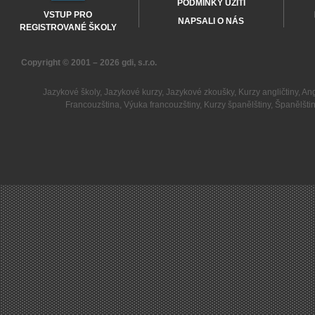
PODMÍNKY UŽITÍ
VSTUP PRO
NAPSALI O NÁS
REGISTROVANÉ ŠKOLY
Copyright © 2001 – 2026
gdi, s.r.o.
Jazykové školy
,
Jazykové kurzy
,
Jazykové zkoušky
,
Kurzy angličtiny
,
Ang
Francouzština
,
Výuka francouzštiny
,
Kurzy španělštiny
,
Španělšti