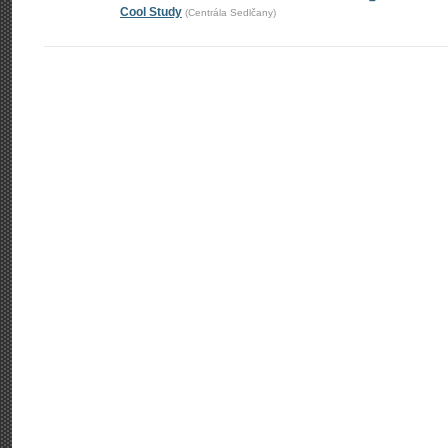
–
Cool Study
(Centrála Sedlčany)