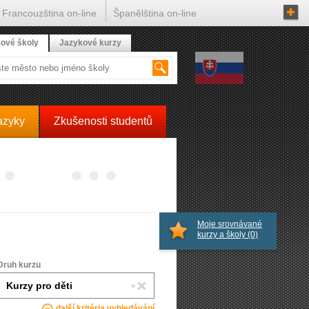
Francouzština on-line
Španělština on-line
ové školy
Jazykové kurzy
azyky
Zkušenosti studentů
Moje srovnávané
kurzy a školy
(0)
Druh kurzu
další kritéria vyhledávání