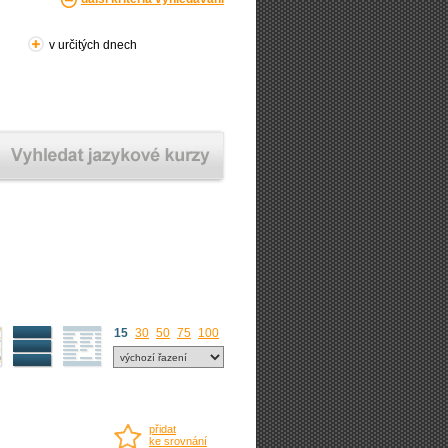
v určitých dnech
15
30
50
75
100
přidat
ke srovnání