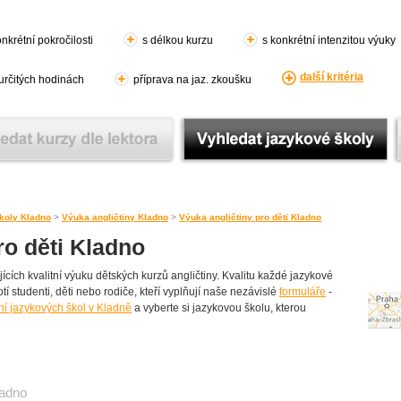
nkrétní pokročilosti
s délkou kurzu
s konkrétní intenzitou výuky
další kritéria
 určitých hodinách
příprava na jaz. zkoušku
koly Kladno
>
Výuka angličtiny Kladno
>
Výuka angličtiny pro děti Kladno
ro děti Kladno
cích kvalitní výuku dětských kurzů angličtiny. Kvalitu každé jazykové
otí studenti, děti nebo rodiče, kteří vyplňují naše nezávislé
formuláře
-
í jazykových škol v Kladně
a vyberte si jazykovou školu, kterou
adno