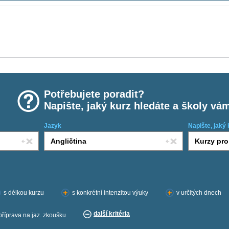
Potřebujete poradit?
Napište, jaký kurz hledáte a školy vá
Jazyk
Napište, jaký 
s délkou kurzu
s konkrétní intenzitou výuky
v určitých dnech
další kritéria
příprava na jaz. zkoušku