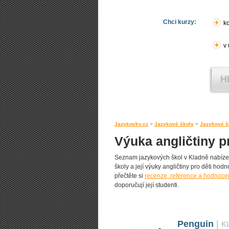
Chci kurzy:
ko
v
Jazykovky.cz
>
Jazykové školy
>
Jazykové š
Výuka angličtiny p
Seznam jazykových škol v Kladně nabízejí
školy a její výuky angličtiny pro děti hodn
přečtěte si
recenze, reference a hodnocen
doporučují její studenti.
Penguin
|
Kl