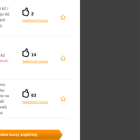
 Kč /
2
 po 60
ách
hodnocení kurzu
ky
14
 Kč
slevě)
hodnocení kurzu
vou
dku
63
íme na
adě
hodnocení kurzu
avků
ta.
nline kurzy angličtiny