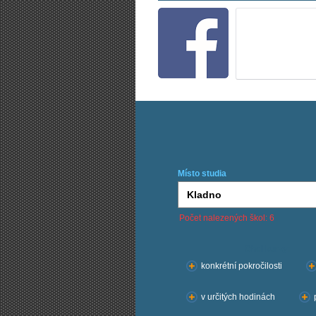
Místo studia
Počet nalezených škol: 6
Chci kurzy:
konkrétní pokročilosti
v určitých hodinách