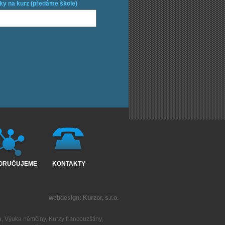
ky na kurz (předáme škole)
ORUČUJEME
KONTAKTY
webdesign:
Kurzor, s.r.o.
a
,
Výuka němčiny
,
Kurzy francouzštiny
,