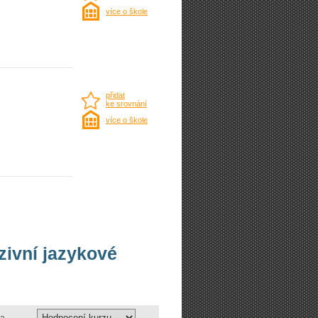
více o škole
přidat
ke srovnání
více o škole
nzivní jazykové