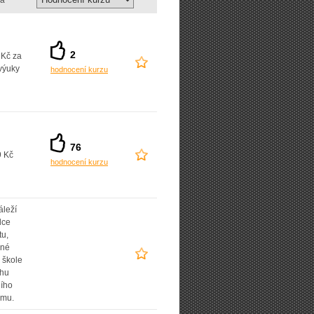
a
2
 Kč za
výuky
hodnocení kurzu
76
9 Kč
hodnocení kurzu
áleží
lce
tu,
ané
 škole
uhu
ního
amu.