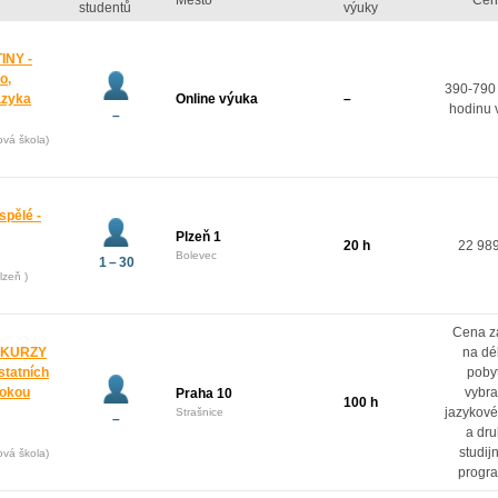
Město
Cen
studentů
výuky
INY -
o,
390-790
azyka
Online výuka
–
hodinu 
–
ová škola)
spělé -
Plzeň 1
20 h
22 98
Bolevec
1 – 30
lzeň )
Cena z
 KURZY
na dé
ostatních
poby
rokou
vybr
Praha 10
100 h
jazykové
Strašnice
–
a dr
studij
ová škola)
progr