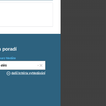
m poradí
kurz hledáte
další kritéria vyhledávání