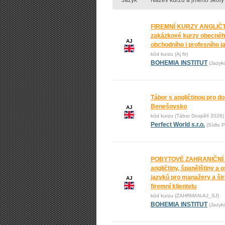
Jazyk
Název kurzu a jméno školy
FIREMNÍ KURZY ANGLIČT
zakázkové kurzy obecnéh
AJ
obchodního i profesního j
kód kurzu (Aj fir)
BOHEMIA INSTITUT
(Jazyk
Tábor s angličtinou pro do
Benešovsko
AJ
kód kurzu (Tábor Dospělí 2026)
Perfect World s.r.o.
(Sídlo P
POBYTOVÉ ZAHRANIČNÍ
angličtiny, španělštiny a 
jazyků pro manažery a ši
AJ
firemní klientelu
kód kurzu (ZAHRMAN-AJ_SJ)
BOHEMIA INSTITUT
(Jazyk