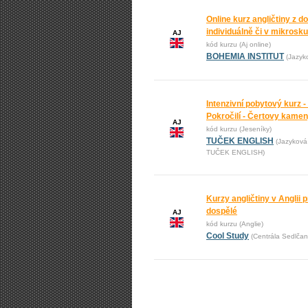
Online kurz angličtiny z 
individuálně či v mikrosk
AJ
kód kurzu (Aj online)
BOHEMIA INSTITUT
(Jazyk
Intenzivní pobytový kurz -
Pokročilí - Čertovy kame
AJ
kód kurzu (Jeseníky)
TUČEK ENGLISH
(Jazyková
TUČEK ENGLISH)
Kurzy angličtiny v Anglii pr
dospělé
AJ
kód kurzu (Anglie)
Cool Study
(Centrála Sedlčan