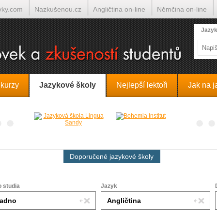
yky.com
Nazkušenou.cz
Angličtina on-line
Němčina on-line
lumočí.cz
Jazyk
 kurzy
Jazykové školy
Nejlepší lektoři
Jak na j
Doporučené jazykové školy
o studia
Jazyk