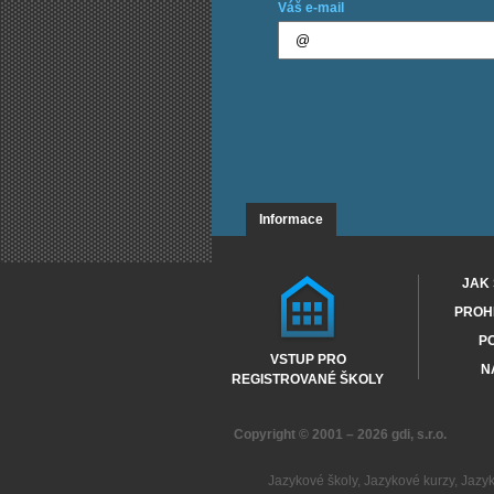
Váš e-mail
Informace
JAK 
PROHL
PO
VSTUP PRO
N
REGISTROVANÉ ŠKOLY
Copyright © 2001 – 2026
gdi, s.r.o.
Jazykové školy
,
Jazykové kurzy
,
Jazy