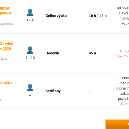
domova:
od 5600
upinách
10 lekcí
Online výuka
10 h
(1x1h)
minut
1 – 4
výu
ová škola)
 Středně
ny 2026
4 300
Hodonín
45 h
(po 25% 
7 – 10
 škola
Ceno
o děti i
nabí
připrav
Sedlčany
–
zákl
–
požad
y)
klien
O