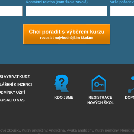
Kontaktní telefon (kam škola zavolá)
Vaše požadav
SI VYBRAT KURZ
ÁŠENÍ K INZERCI
DMÍNKY UŽITÍ
KDO JSME
REGISTRACE
DOP
APSALI O NÁS
NOVÝCH ŠKOL
kové zkoušky
,
Kurzy angličtiny
,
Angličtina
,
Výuka angličtiny
,
Kurzy němčiny
,
Němčin