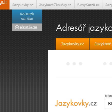
Jazykovky.cz
JazykovéZkoušky.cz
SlevyKurzů.cz
Jaz
622 kurzů
Italština on-line
Tlumočení-Překlady.cz
Překládá.cz
T
540 škol
přidat školu
Jazykovky.cz
Jazykové
Míst