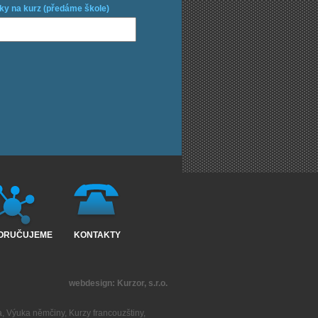
ky na kurz (předáme škole)
ORUČUJEME
KONTAKTY
webdesign:
Kurzor, s.r.o.
a
,
Výuka němčiny
,
Kurzy francouzštiny
,