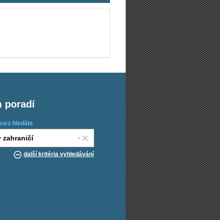
m poradí
kurz hledáte
další kritéria vyhledávání