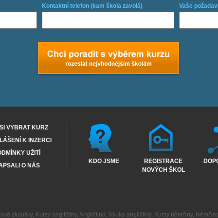
Kontaktní telefon (kam škola zavolá)
Vaše požadav
SI VYBRAT KURZ
ÁŠENÍ K INZERCI
DMÍNKY UŽITÍ
KDO JSME
REGISTRACE
DOP
APSALI O NÁS
NOVÝCH ŠKOL
kové zkoušky
,
Kurzy angličtiny
,
Angličtina
,
Výuka angličtiny
,
Kurzy němčiny
,
Němčin