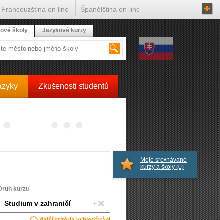
Francouzština on-line
Španělština on-line
ové školy
Jazykové kurzy
azyky
Zkušenosti studentů
Moje srovnávané
kurzy a školy
(0)
Druh kurzu
další kritéria vyhledávání