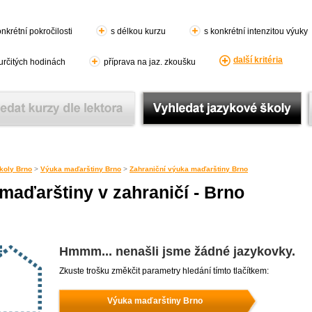
nkrétní pokročilosti
s délkou kurzu
s konkrétní intenzitou výuky
další kritéria
 určitých hodinách
příprava na jaz. zkoušku
koly Brno
>
Výuka maďarštiny Brno
>
Zahraniční výuka maďarštiny Brno
maďarštiny v zahraničí - Brno
Hmmm... nenašli jsme žádné jazykovky.
Zkuste trošku změkčit parametry hledání tímto tlačítkem:
Výuka maďarštiny Brno