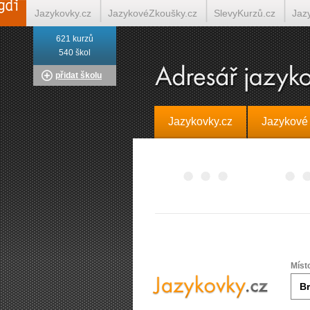
Jazykovky.cz
JazykovéZkoušky.cz
SlevyKurzů.cz
Jaz
621 kurzů
Italština on-line
Tlumočení-Překlady.cz
Překládá.cz
T
540 škol
přidat školu
Jazykovky.cz
Jazykové
Míst