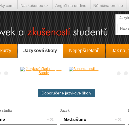
yky.com
Nazkušenou.cz
Angličtina on-line
Němčina on-line
lumočí.cz
Jazyk
 kurzy
Jazykové školy
Nejlepší lektoři
Jak na j
Doporučené jazykové školy
o studia
Jazyk