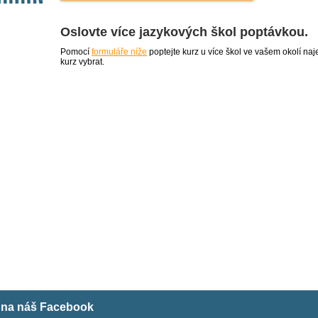
Oslovte více jazykových škol poptávkou.
Pomocí
formuláře níže
poptejte kurz u více škol ve vašem okolí 
kurz vybrat.
m na náš Facebook