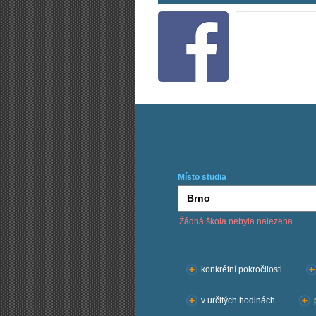
Místo studia
Žádná škola nebyla nalezena
Chci kurzy:
konkrétní pokročilosti
v určitých hodinách