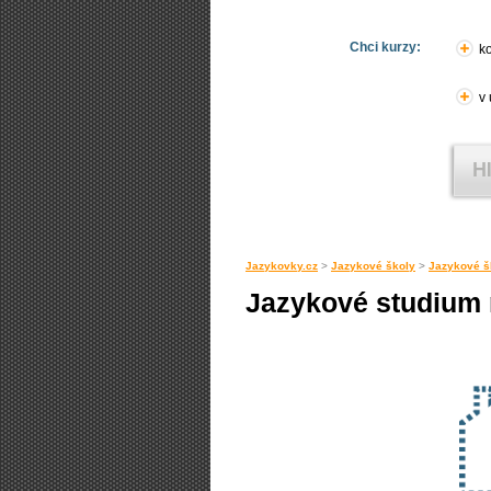
Chci kurzy:
ko
v
Jazykovky.cz
>
Jazykové školy
>
Jazykové š
Jazykové studium 