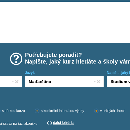
Potřebujete poradit?
Napište, jaký kurz hledáte a školy vá
Jazyk
Napište, jaký 
s délkou kurzu
s konkrétní intenzitou výuky
v určitých dnech
další kritéria
příprava na jaz. zkoušku