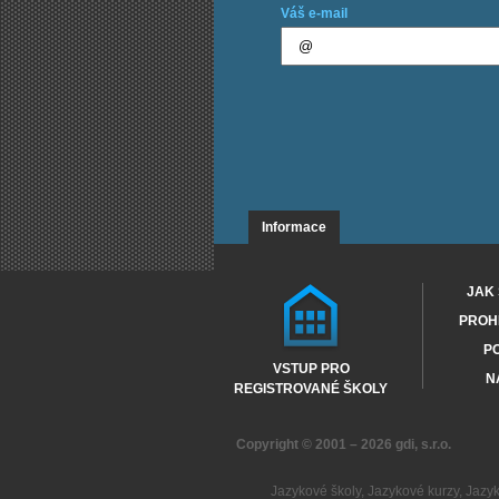
Váš e-mail
Informace
JAK 
PROHL
PO
VSTUP PRO
N
REGISTROVANÉ ŠKOLY
Copyright © 2001 – 2026
gdi, s.r.o.
Jazykové školy
,
Jazykové kurzy
,
Jazy