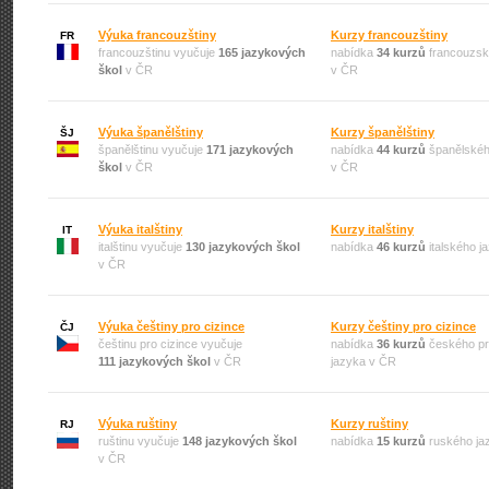
Výuka francouzštiny
Kurzy francouzštiny
FR
francouzštinu vyučuje
165 jazykových
nabídka
34 kurzů
francouzsk
škol
v ČR
v ČR
Výuka španělštiny
Kurzy španělštiny
ŠJ
španělštinu vyučuje
171 jazykových
nabídka
44 kurzů
španělskéh
škol
v ČR
v ČR
Výuka italštiny
Kurzy italštiny
IT
italštinu vyučuje
130 jazykových škol
nabídka
46 kurzů
italského j
v ČR
Výuka češtiny pro cizince
Kurzy češtiny pro cizince
ČJ
češtinu pro cizince vyučuje
nabídka
36 kurzů
českého pr
111 jazykových škol
v ČR
jazyka v ČR
Výuka ruštiny
Kurzy ruštiny
RJ
ruštinu vyučuje
148 jazykových škol
nabídka
15 kurzů
ruského ja
v ČR