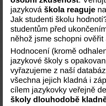
jazyková
škola reaguje
na
Jak studenti školu hodnotí
studentům před ukončení
něhož jsme schopni ověřit
Hodnocení (kromě odhalen
jazykové školy s opakova
vyřazujeme z naší databáze;
všechna jejich kladná i z
cílem jazykovky veřejně d
školy dlouhodobě kladn