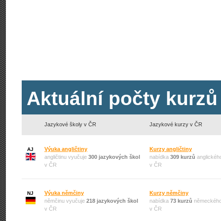
Aktuální počty kurzů
Jazykové školy v ČR
Jazykové kurzy v ČR
Výuka angličtiny
Kurzy angličtiny
AJ
angličtinu vyučuje
300 jazykových škol
nabídka
309 kurzů
anglickéh
v ČR
v ČR
Výuka němčiny
Kurzy němčiny
NJ
němčinu vyučuje
218 jazykových škol
nabídka
73 kurzů
německého
v ČR
v ČR