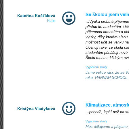
Se školou jsem vel
Kateřina Košťálová
Kolín
…Výuka probíhá příjemnou
přístup ke studentům. Učit
příjemnou atmosféru a dob
výuky, díky kterému jsou 
možnost učit se venku na 
Oceňuji také, že škola ča
studentům přinášejí nové 
Školu mohu s klidným sv
Vyjádření školy
Jsme velice ráci, že se V
roku. HANNAH SCHOOL
Klimatizace, atmosf
Kristýna Vladyková
…pohodě, lepší než na st
Vyjádření školy
Moc děkujeme a přejeme 