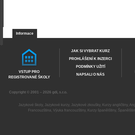
Informace
JAK SI VYBRAT KURZ
PROHLÁŠENÍ K INZERCI
PODMÍNKY UŽITÍ
VSTUP PRO
NAPSALI O NÁS
REGISTROVANÉ ŠKOLY
Copyright © 2001 – 2026
gdi, s.r.o.
Jazykové školy
,
Jazykové kurzy
,
Jazykové zkoušky
,
Kurzy angličtiny
,
Ang
Francouzština
,
Výuka francouzštiny
,
Kurzy španělštiny
,
Španělšti