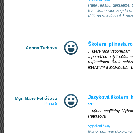
Pane Hrášku, děkujeme, t
těší. Jsme rádi, že jste 
těšit na shledanou! S p
Škola mi přinesla r
Annna Turbová
…které ráda vzpomínám. In
a pomůžou, když něčemu 
vyjímečnost. Škola nabízí
intenzivní a individuální. 
Jazyková škola mi
Mgr. Marie Petrášová
ve…
Praha 5
…výuce angličtiny. Výborn
Petrášová
Vyjádření školy
Marie, upřímně děkujeme, 