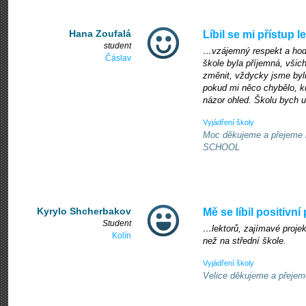
Hana Zoufalá
Líbil se mi přístup 
student
…vzájemný respekt a hodi
Čáslav
škole byla příjemná, všichn
změnit, vždycky jsme byl
pokud mi něco chybělo, kd
názor ohled. Školu bych ur
Vyjádření školy
Moc děkujeme a přejeme 
SCHOOL
Kyrylo Shcherbakov
Mě se líbil positivn
Student
…lektorů, zajímavé projekt
Kolín
než na střední škole.
Vyjádření školy
Velice děkujeme a přej