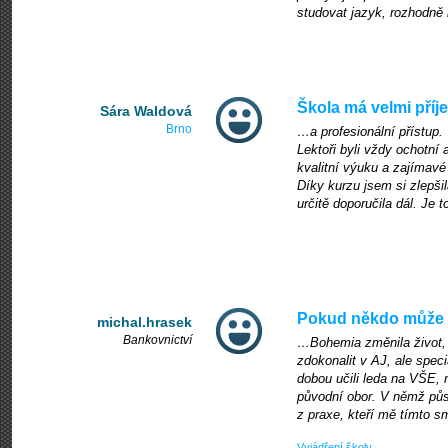
studovat jazyk, rozhodně
Škola má velmi pří
Sára Waldová
Brno
…a profesionální přístup.
Lektoři byli vždy ochotní a
kvalitní výuku a zajímavé
Díky kurzu jsem si zlepši
určitě doporučila dál. Je 
Pokud někdo může 
michal.hrasek
Bankovnictví
…Bohemia změnila život, t
zdokonalit v AJ, ale spec
dobou učili leda na VŠE,
původní obor. V němž půs
z praxe, kteří mě tímto 
Vyjádření školy