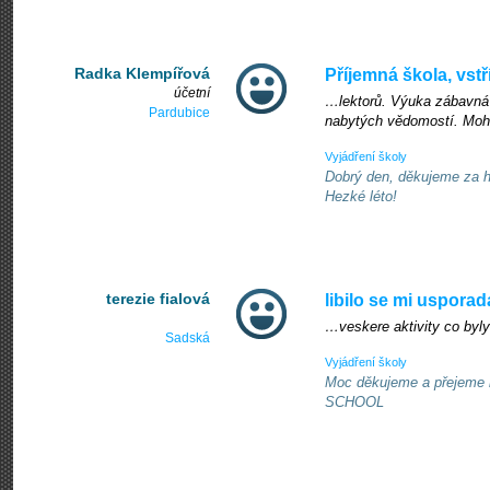
Radka Klempířová
Příjemná škola, vst
účetní
…lektorů. Výuka zábavná 
Pardubice
nabytých vědomostí. Mohu
Vyjádření školy
Dobrý den, děkujeme za h
Hezké léto!
terezie fialová
libilo se mi uspora
…veskere aktivity co byly
Sadská
Vyjádření školy
Moc děkujeme a přejeme 
SCHOOL