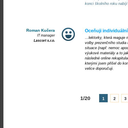
konci školního roku nabíjí
Roman Kučera
Oceňuji individuáln
IT manager
…lektorky, která reaguje
Lascort s.r.o.
volby prezenčního studia 
situace (např. nemoc apo
výukové materiály a to jak
následné online rekapitula
kterými jsem přišel do kon
velice doporučuji.
1/20
1
2
3