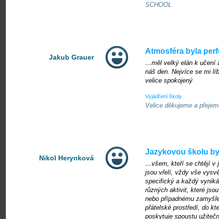
SCHOOL
Atmosféra byla perf
Jakub Grauer
…měl velký elán k učení a
náš den. Nejvíce se mi líb
velice spokojený
Vyjádření školy
Velice děkujeme a přej
Jazykovou školu b
Nikol Herynková
…všem, kteří se chtějí v j
jsou vřelí, vždy vše vysvě
specifický a každý vyniká
různých aktivit, které jso
nebo případnému zamyšlen
přátelské prostředí, do kt
poskytuje spoustu užitečn