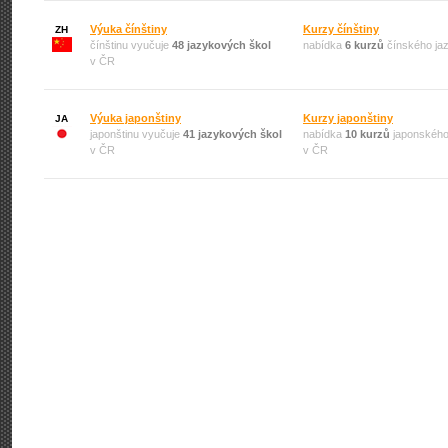
Výuka čínštiny
Kurzy čínštiny
ZH
čínštinu vyučuje
48 jazykových škol
nabídka
6 kurzů
čínského ja
v ČR
Výuka japonštiny
Kurzy japonštiny
JA
japonštinu vyučuje
41 jazykových škol
nabídka
10 kurzů
japonského
v ČR
v ČR