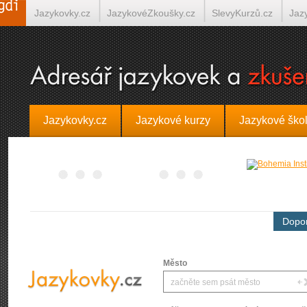
Jazykovky.cz
JazykovéZkoušky.cz
SlevyKurzů.cz
Jaz
Španělština on-line
Italština on-line
Tlumočení-Překlady.
Jazykovky.cz
Jazykové kurzy
Jazykové ško
Dopor
Město