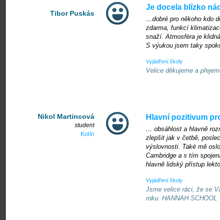
Je docela blízko ná
Tibor Puskás
…dobré pro někoho kdo doj
zdarma, funkcí klimatizac
snaží. Atmosféra je klidn
S výukou jsem taky spoko
Vyjádření školy
Velice děkujeme a přej
Nikol Martincová
Hlavní pozitivum p
student
… obsáhlost a hlavně rozm
Kolín
zlepšit jak v četbě, posle
výslovnosti. Také mě osl
Cambridge a s tím spojená
hlavně lidský přístup lekt
Vyjádření školy
Jsme velice ráci, že se V
roku. HANNAH SCHOOL