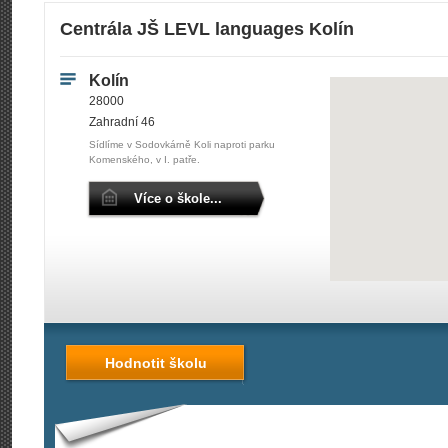
Centrála JŠ LEVL languages Kolín
Kolín
28000
Zahradní 46
Sídlíme v Sodovkárně Koli naproti parku
Komenského, v I. patře.
Více o škole...
Hodnotit školu