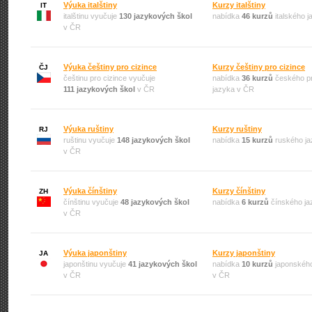
Výuka italštiny
Kurzy italštiny
IT
italštinu vyučuje
130 jazykových škol
nabídka
46 kurzů
italského 
v ČR
Výuka češtiny pro cizince
Kurzy češtiny pro cizince
ČJ
češtinu pro cizince vyučuje
nabídka
36 kurzů
českého pr
111 jazykových škol
v ČR
jazyka v ČR
Výuka ruštiny
Kurzy ruštiny
RJ
ruštinu vyučuje
148 jazykových škol
nabídka
15 kurzů
ruského ja
v ČR
Výuka čínštiny
Kurzy čínštiny
ZH
čínštinu vyučuje
48 jazykových škol
nabídka
6 kurzů
čínského ja
v ČR
Výuka japonštiny
Kurzy japonštiny
JA
japonštinu vyučuje
41 jazykových škol
nabídka
10 kurzů
japonského
v ČR
v ČR