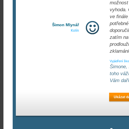
možnost 
vyhoda. 
ve finále
potřebné
Šimon Mlynář
doporučil
Kolín
zatím na
prodlouži
zklamáni
Vyjádření ško
Šimone, 
toho váž
Vám daří
Ukázat da