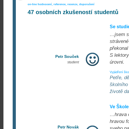
on-line hodnocení, reference, recenze, doporučení
47
osobních zkušeností studentů
Se studi
…jsem sp
strávené
překonal
S lektory
Petr Souček
úrovni.
student
Vyjádření ško
Petře, d
školního
životě d
Ve Škole
…hrava cv
hravou f
Petr Novák
sveho pa