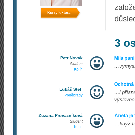
založ
Kurzy lektora
důsle
3 o
Petr Novák
Mila pani
Student
…vymysle
Kolín
Ochotná 
Lukáš Štefl
…i přísná
Poděbrady
výslovno
Zuzana Provazníková
Aneta je 
Student
…když to
Kolín