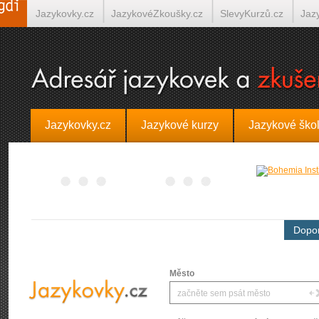
Jazykovky.cz
JazykovéZkoušky.cz
SlevyKurzů.cz
Jaz
Španělština on-line
Italština on-line
Tlumočení-Překlady.
Jazykovky.cz
Jazykové kurzy
Jazykové ško
Dopor
Město