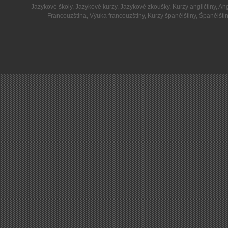
Jazykové školy
,
Jazykové kurzy
,
Jazykové zkoušky
,
Kurzy angličtiny
,
Ang
Francouzština
,
Výuka francouzštiny
,
Kurzy španělštiny
,
Španělšti