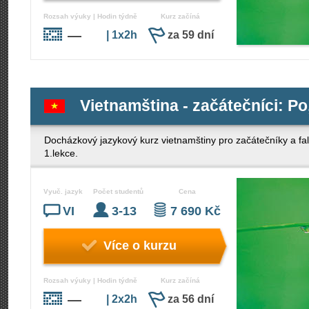
Rozsah výuky | Hodin týdně
Kurz začíná
—
| 1x2h
za 59 dní
Vietnamština - začátečníci: Po,
Docházkový jazykový kurz vietnamštiny pro začátečníky a fa
1.lekce.
Vyuč. jazyk
Počet studentů
Cena
VI
3-13
7 690 Kč
Více o kurzu
Rozsah výuky | Hodin týdně
Kurz začíná
—
| 2x2h
za 56 dní