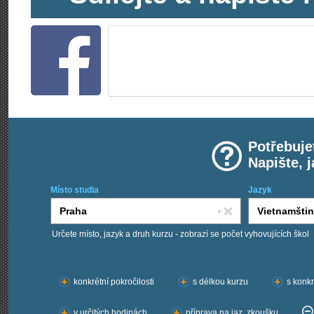
Potřebuje
Napište, 
Místo studia
Jazyk
Určete místo, jazyk a druh kurzu - zobrazí se počet vyhovujících škol
Chci kurzy:
konkrétní pokročilosti
s délkou kurzu
s konkr
v určitých hodinách
příprava na jaz. zkoušku