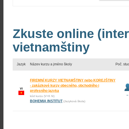
Zkuste online (inte
vietnamštiny
Jazyk
Název kurzu a jméno školy
Poč. stu
FIREMNÍ KURZY VIETNAMŠTINY nebo KOREJŠTINY
- zakázkové kurzy obecného, obchodního i
VI
profesního jazyka
–
kód kurzu (V+K fir)
BOHEMIA INSTITUT
(Jazyková škola)