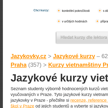
Chci kurzy:
konkrétní pokročilosti
s d
v určitých hodinách
přípr
Jazykovky.cz
>
Jazykové kurzy
– 62
Praha
(357) >
Kurzy vietnamštiny P
Jazykové kurzy vie
Seznam studenty výborně hodnocených kurzů vie
vyučovaných v Praze. Tyto jazykové kurzy vietnamšt
jazykovky v Praze - přečtěte si
recenze, reference
škol v Praze
od jejich studentů a vyberte si jazykov