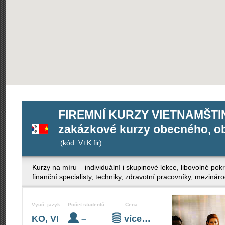
FIREMNÍ KURZY VIETNAMŠTIN
zakázkové kurzy obecného, ob
(kód: V+K fir)
Kurzy na míru – individuální i skupinové lekce, libovolné po
finanční specialisty, techniky, zdravotní pracovníky, mezinár
Vyuč. jazyk
Počet studentů
Cena
KO, VI
–
více…