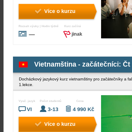
Více o kurzu
Rozsah výuky | Hodin týdně
Kurz začíná
—
jinak
Vietnamština - začátečníci: Čt
Docházkový jazykový kurz vietnamštiny pro začátečníky a fa
1.lekce.
Vyuč. jazyk
Počet studentů
Cena
VI
3-13
4 990 Kč
Více o kurzu