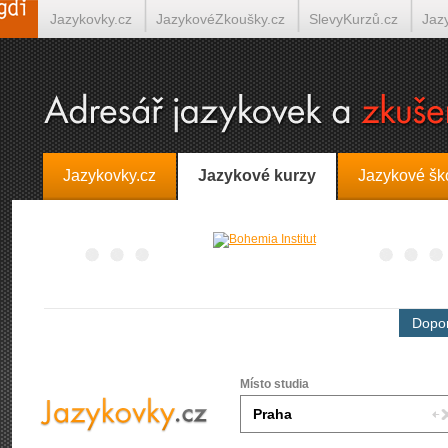
Jazykovky.cz
JazykovéZkoušky.cz
SlevyKurzů.cz
Jaz
Španělština on-line
Italština on-line
Tlumočení-Překlady.
Jazykovky.cz
Jazykové kurzy
Jazykové šk
Dopor
Místo studia