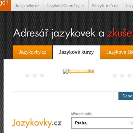
Jazykovky.cz
JazykovéZkoušky.cz
SlevyKurzů.cz
Jaz
Španělština on-line
Italština on-line
Tlumočení-Překlady.
Jazykovky.cz
Jazykové kurzy
Jazykové šk
Dopor
Místo studia