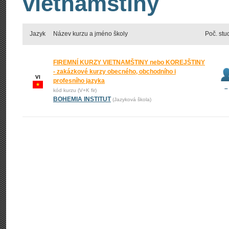
vietnamštiny
Jazyk
Název kurzu a jméno školy
Poč. stu
FIREMNÍ KURZY VIETNAMŠTINY nebo KOREJŠTINY
- zakázkové kurzy obecného, obchodního i
VI
profesního jazyka
–
kód kurzu (V+K fir)
BOHEMIA INSTITUT
(Jazyková škola)