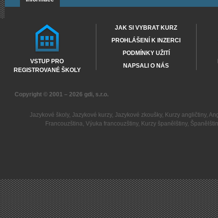
JAK SI VYBRAT KURZ
PROHLÁŠENÍ K INZERCI
PODMÍNKY UŽITÍ
VSTUP PRO
NAPSALI O NÁS
REGISTROVANÉ ŠKOLY
Copyright © 2001 – 2026
gdi, s.r.o.
Jazykové školy
,
Jazykové kurzy
,
Jazykové zkoušky
,
Kurzy angličtiny
,
Ang
Francouzština
,
Výuka francouzštiny
,
Kurzy španělštiny
,
Španělšti