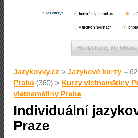
Chci kurzy:
konkrétní pokročilosti
s d
v určitých hodinách
přípr
Jazykovky.cz
>
Jazykové kurzy
– 62
Praha
(360) >
Kurzy vietnamštiny P
vietnamštiny Praha
Individuální jazyko
Praze