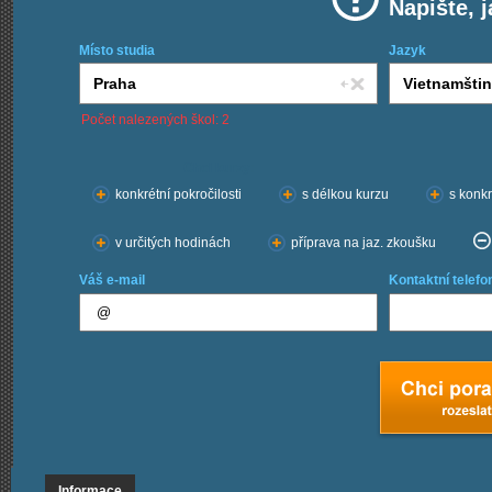
Napište, 
Místo studia
Jazyk
Počet nalezených škol: 2
Chci kurzy:
konkrétní pokročilosti
s délkou kurzu
s konkr
v určitých hodinách
příprava na jaz. zkoušku
Váš e-mail
Kontaktní telefo
Informace