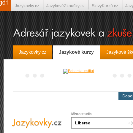
Jazykovky.cz
JazykovéZkoušky.cz
SlevyKurzů.cz
Jaz
Španělština on-line
Italština on-line
Tlumočení-Překlady.
Jazykovky.cz
Jazykové kurzy
Jazykové šk
Dopor
Místo studia