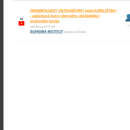
FIREMNÍ KURZY VIETNAMŠTINY nebo KOREJŠTINY
- zakázkové kurzy obecného, obchodního i
VI
profesního jazyka
–
kód kurzu (V+K fir)
BOHEMIA INSTITUT
(Jazyková škola)