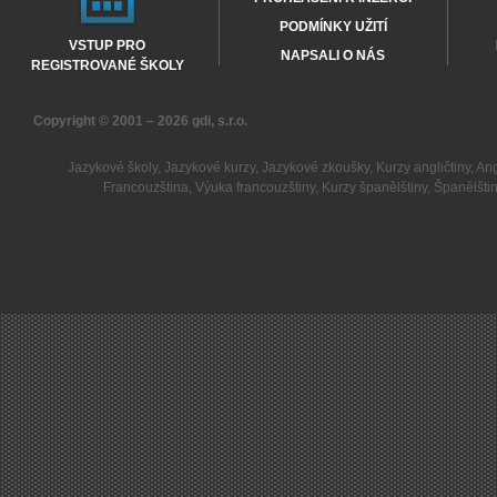
PODMÍNKY UŽITÍ
VSTUP PRO
NAPSALI O NÁS
REGISTROVANÉ ŠKOLY
Copyright © 2001 – 2026
gdi, s.r.o.
Jazykové školy
,
Jazykové kurzy
,
Jazykové zkoušky
,
Kurzy angličtiny
,
Ang
Francouzština
,
Výuka francouzštiny
,
Kurzy španělštiny
,
Španělšti