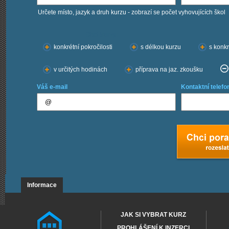
Určete místo, jazyk a druh kurzu - zobrazí se počet vyhovujících škol
Chci kurzy:
konkrétní pokročilosti
s délkou kurzu
s konkr
v určitých hodinách
příprava na jaz. zkoušku
Váš e-mail
Kontaktní telefo
Informace
JAK SI VYBRAT KURZ
PROHLÁŠENÍ K INZERCI