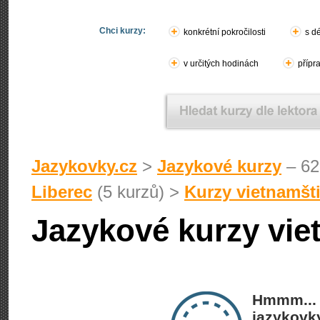
Chci kurzy:
konkrétní pokročilosti
s d
v určitých hodinách
přípr
Jazykovky.cz
>
Jazykové kurzy
– 62
Liberec
(5 kurzů) >
Kurzy vietnamšt
Jazykové kurzy vie
Hmmm... 
jazykovky