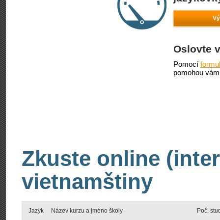
Vý
Oslovte 
Pomocí
formu
pomohou vám 
Zkuste online (inte
vietnamštiny
Jazyk
Název kurzu a jméno školy
Poč. stu