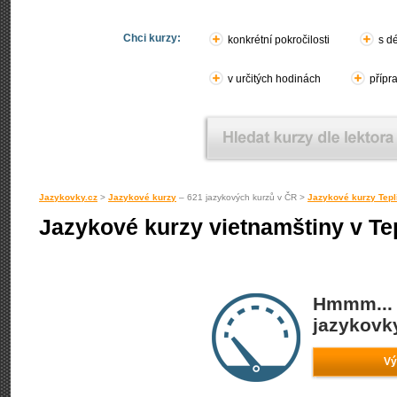
Chci kurzy:
konkrétní pokročilosti
s d
v určitých hodinách
přípr
Jazykovky.cz
>
Jazykové kurzy
– 621 jazykových kurzů v ČR >
Jazykové kurzy Tepl
Jazykové kurzy vietnamštiny v Te
Hmmm... 
jazykovky
Vý