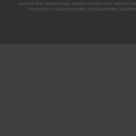
Jazykové školy
,
Jazykové kurzy
,
Jazykové zkoušky
,
Kurzy angličtiny
,
Ang
Francouzština
,
Výuka francouzštiny
,
Kurzy španělštiny
,
Španělšti