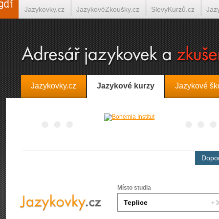
Jazykovky.cz
JazykovéZkoušky.cz
SlevyKurzů.cz
Jaz
Španělština on-line
Italština on-line
Tlumočení-Překlady.
Jazykovky.cz
Jazykové kurzy
Jazykové šk
Dopor
Místo studia