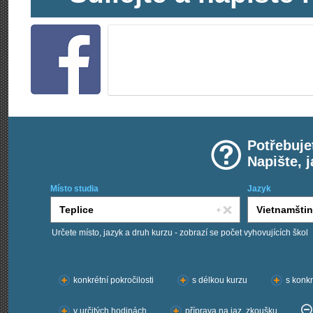
Potřebuje
Napište, 
Místo studia
Jazyk
Určete místo, jazyk a druh kurzu - zobrazí se počet vyhovujících škol
Chci kurzy:
konkrétní pokročilosti
s délkou kurzu
s konkr
v určitých hodinách
příprava na jaz. zkoušku