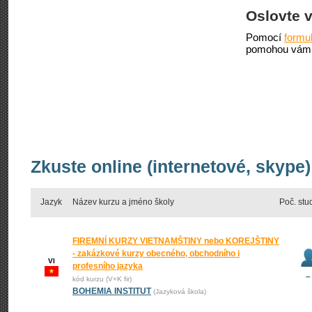
Oslovte 
Pomocí
formu
pomohou vám 
Zkuste online (internetové, skype
Jazyk
Název kurzu a jméno školy
Poč. stu
FIREMNÍ KURZY VIETNAMŠTINY nebo KOREJŠTINY
- zakázkové kurzy obecného, obchodního i
VI
profesního jazyka
–
kód kurzu (V+K fir)
BOHEMIA INSTITUT
(Jazyková škola)