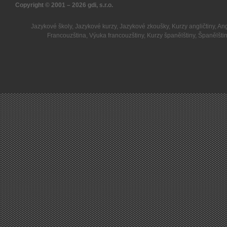
Copyright © 2001 – 2026
gdi, s.r.o.
Jazykové školy
,
Jazykové kurzy
,
Jazykové zkoušky
,
Kurzy angličtiny
,
Ang
Francouzština
,
Výuka francouzštiny
,
Kurzy španělštiny
,
Španělšti