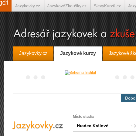
Jazykovky.cz
JazykovéZkoušky.cz
SlevyKurzů.cz
Jaz
Španělština on-line
Italština on-line
Tlumočení-Překlady.
Jazykovky.cz
Jazykové kurzy
Jazykové šk
Dopor
Místo studia