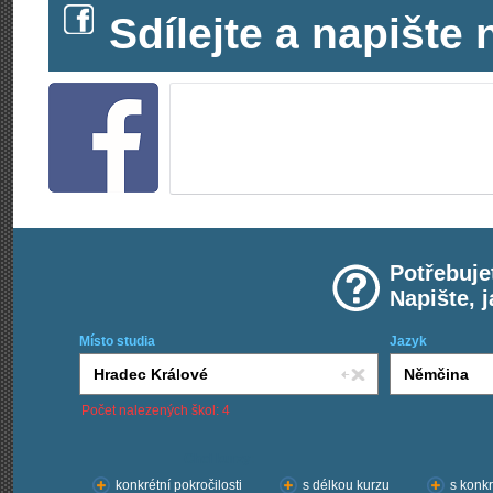
Sdílejte a napišt
Potřebuje
Napište, 
Místo studia
Jazyk
Počet nalezených škol: 4
Chci kurzy:
konkrétní pokročilosti
s délkou kurzu
s konkr