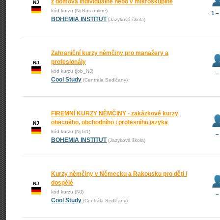
z domova individuálně nebo v mikroskupině
NJ
kód kurzu (Nj Bus online)
1 –
BOHEMIA INSTITUT
(Jazyková škola)
Zahraniční kurzy němčiny pro manažery a
profesionály
NJ
kód kurzu (job_NJ)
–
Cool Study
(Centrála Sedlčany)
FIREMNÍ KURZY NĚMČINY - zakázkové kurzy
obecného, obchodního i profesního jazyka
NJ
kód kurzu (Nj fir1)
–
BOHEMIA INSTITUT
(Jazyková škola)
Kurzy němčiny v Německu a Rakousku pro děti i
dospělé
NJ
kód kurzu (NJ)
–
Cool Study
(Centrála Sedlčany)