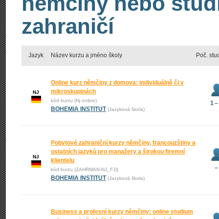
němčiny nebo stud
zahraničí
Jazyk
Název kurzu a jméno školy
Poč. stu
Online kurz němčiny z domova: individuálně či v
mikroskupinách
NJ
kód kurzu (Nj online)
1 –
BOHEMIA INSTITUT
(Jazyková škola)
Pobytové zahraniční kurzy němčiny, francouzštiny a
ostatních jazyků pro manažery a širokou firemní
NJ
klientelu
–
kód kurzu (ZAHRMAN-NJ_FJ))
BOHEMIA INSTITUT
(Jazyková škola)
Business a profesní kurzy němčiny: online studium