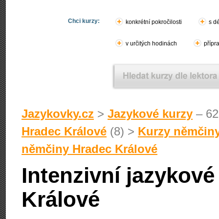
Chci kurzy:
konkrétní pokročilosti
s d
v určitých hodinách
přípr
Jazykovky.cz
>
Jazykové kurzy
– 62
Hradec Králové
(8) >
Kurzy němčiny
němčiny Hradec Králové
Intenzivní jazykov
Králové