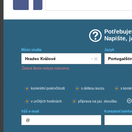
Potřebuje
Napište, 
Místo studia
Jazyk
Žádná škola nebyla nalezena
Chci kurzy:
konkrétní pokročilosti
s délkou kurzu
s konkr
v určitých hodinách
příprava na jaz. zkoušku
Váš e-mail
Kontaktní telefo