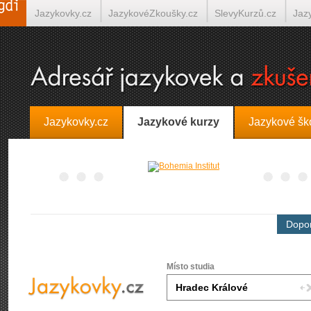
Jazykovky.cz
JazykovéZkoušky.cz
SlevyKurzů.cz
Jaz
Španělština on-line
Italština on-line
Tlumočení-Překlady.
Jazykovky.cz
Jazykové kurzy
Jazykové šk
Dopor
Místo studia