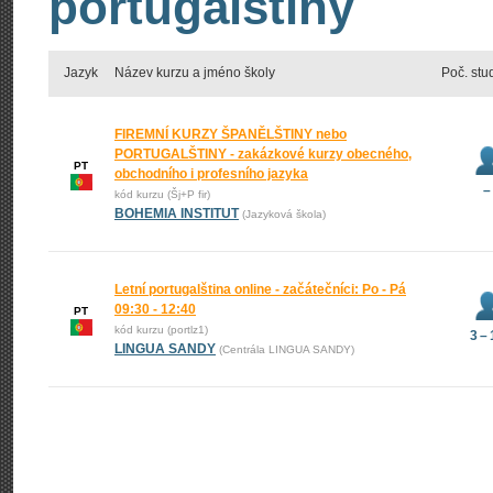
portugalštiny
Jazyk
Název kurzu a jméno školy
Poč. stu
FIREMNÍ KURZY ŠPANĚLŠTINY nebo
PORTUGALŠTINY - zakázkové kurzy obecného,
PT
obchodního i profesního jazyka
–
kód kurzu (Šj+P fir)
BOHEMIA INSTITUT
(Jazyková škola)
Letní portugalština online - začátečníci: Po - Pá
09:30 - 12:40
PT
kód kurzu (portlz1)
3 –
LINGUA SANDY
(Centrála LINGUA SANDY)