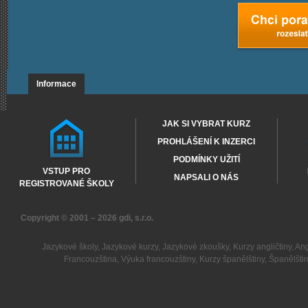
Informace
JAK SI VYBRAT KURZ
PROHLÁŠENÍ K INZERCI
PODMÍNKY UŽITÍ
VSTUP PRO
NAPSALI O NÁS
REGISTROVANÉ ŠKOLY
Copyright © 2001 – 2026
gdi, s.r.o.
Jazykové školy
,
Jazykové kurzy
,
Jazykové zkoušky
,
Kurzy angličtiny
,
Ang
Francouzština
,
Výuka francouzštiny
,
Kurzy španělštiny
,
Španělšti