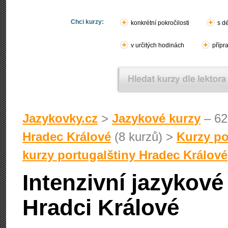
Chci kurzy:
konkrétní pokročilosti
s d
v určitých hodinách
přípr
Jazykovky.cz
>
Jazykové kurzy
– 62
Hradec Králové
(8 kurzů) >
Kurzy po
kurzy portugalštiny Hradec Králové
Intenzivní jazykové
Hradci Králové