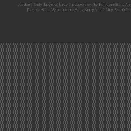
Jazykové školy
,
Jazykové kurzy
,
Jazykové zkoušky
,
Kurzy angličtiny
,
Ang
Francouzština
,
Výuka francouzštiny
,
Kurzy španělštiny
,
Španělšti