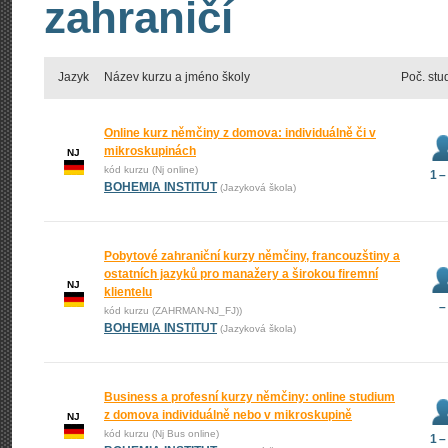
zahraničí
Jazyk
Název kurzu a jméno školy
Poč. stu
Online kurz němčiny z domova: individuálně či v
mikroskupinách
NJ
kód kurzu (Nj online)
1 –
BOHEMIA INSTITUT
(Jazyková škola)
Pobytové zahraniční kurzy němčiny, francouzštiny a
ostatních jazyků pro manažery a širokou firemní
NJ
klientelu
–
kód kurzu (ZAHRMAN-NJ_FJ))
BOHEMIA INSTITUT
(Jazyková škola)
Business a profesní kurzy němčiny: online studium
z domova individuálně nebo v mikroskupině
NJ
kód kurzu (Nj Bus online)
1 –