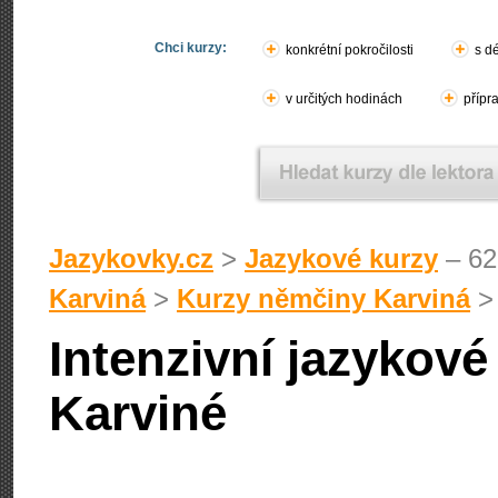
Chci kurzy:
konkrétní pokročilosti
s d
v určitých hodinách
přípr
Jazykovky.cz
>
Jazykové kurzy
– 62
Karviná
>
Kurzy němčiny Karviná
Intenzivní jazykov
Karviné