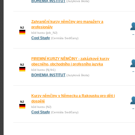
BOHEMIA INSTITUT
(Jazyková škola)
Zahraniční kurzy němčiny pro manažery a
profesionály
NJ
kód kurzu (job_NJ)
–
Cool Study
(Centrála Sedlčany)
FIREMNÍ KURZY NĚMČINY - zakázkové kurzy
obecného, obchodního i profesního jazyka
NJ
kód kurzu (Nj fir1)
–
BOHEMIA INSTITUT
(Jazyková škola)
Kurzy němčiny v Německu a Rakousku pro děti i
dospělé
NJ
kód kurzu (NJ)
–
Cool Study
(Centrála Sedlčany)