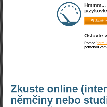
Hmmm... 
jazykovky
Výuka němč
Oslovte 
Pomocí
formu
pomohou vám 
Zkuste online (inte
němčiny nebo stud