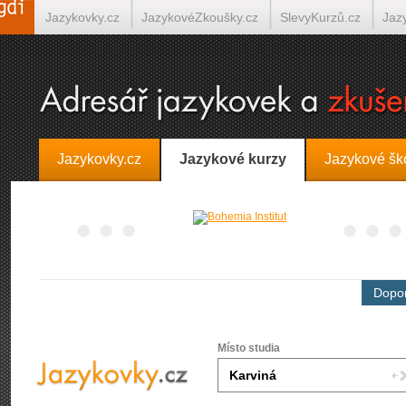
Jazykovky.cz
JazykovéZkoušky.cz
SlevyKurzů.cz
Jaz
Španělština on-line
Italština on-line
Tlumočení-Překlady.
Jazykovky.cz
Jazykové kurzy
Jazykové šk
Dopor
Místo studia