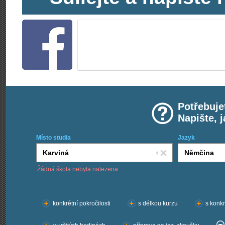
Potřebuje
Napište, 
Místo studia
Jazyk
Žádná škola nebyla nalezena
Chci kurzy:
konkrétní pokročilosti
s délkou kurzu
s konkr