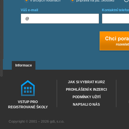
v určitých hodinách
příprava na jaz. zkoušku
Váš e-mail
Kontaktní telefo
Informace
JAK SI VYBRAT KURZ
PROHLÁŠENÍ K INZERCI
PODMÍNKY UŽITÍ
VSTUP PRO
NAPSALI O NÁS
REGISTROVANÉ ŠKOLY
Copyright © 2001 – 2026
gdi, s.r.o.