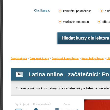
Chci kurzy:
konkrétní pokročilosti
s d
v určitých hodinách
přípr
Jazykovky.cz
>
Jazykové kurzy
>
Jazykové kurzy Praha
>
Kurzy latiny Praha
>
LI
Latina online - začátečníci: Po
la
Online jazykový kurz latiny pro začátečníky a falešné začáteč
Vyuč. jazyk
Počet studentů
Cena