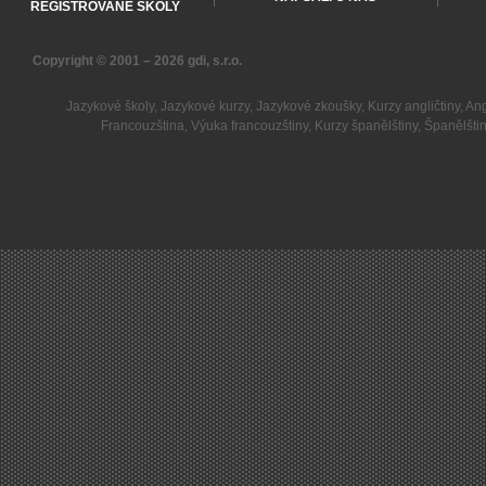
REGISTROVANÉ ŠKOLY
Copyright © 2001 – 2026
gdi, s.r.o.
Jazykové školy
,
Jazykové kurzy
,
Jazykové zkoušky
,
Kurzy angličtiny
,
Ang
Francouzština
,
Výuka francouzštiny
,
Kurzy španělštiny
,
Španělšti