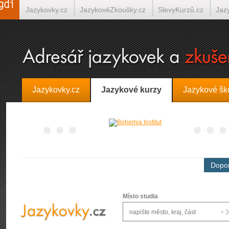
Jazykovky.cz
JazykovéZkoušky.cz
SlevyKurzů.cz
Jaz
Španělština on-line
Italština on-line
Tlumočení-Překlady.
Jazykovky.cz
Jazykové kurzy
Jazykové šk
Dopor
Místo studia