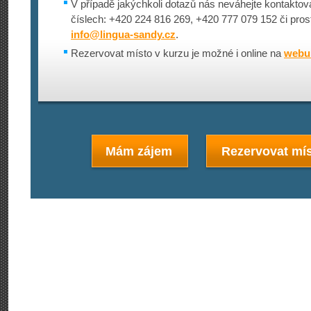
V případě jakýchkoli dotazů nás neváhejte kontaktova
číslech: +420 224 816 269, +420 777 079 152 či pros
info@
lingua-sandy.cz
.
Rezervovat místo v kurzu je možné i online na
webu 
Mám zájem
Rezervovat mís