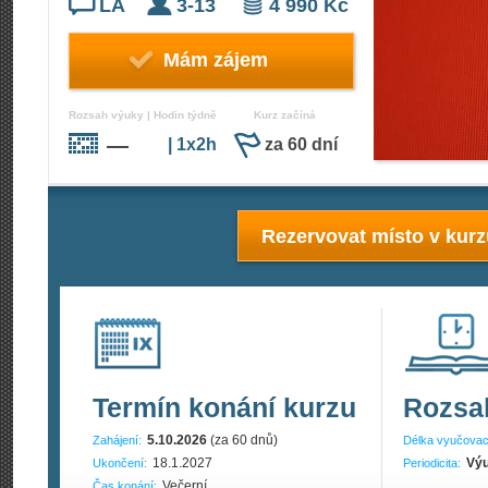
LA
3-13
4 990 Kč
Mám zájem
Rozsah výuky | Hodin týdně
Kurz začíná
—
| 1x2h
za 60 dní
Rezervovat místo v kur
Termín konání kurzu
Rozsa
5.10.2026
(za 60 dnů)
Zahájení:
Délka vyučovac
18.1.2027
Výu
Ukončení:
Periodicita:
Večerní
Čas konání: