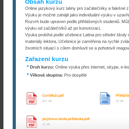
Obsah kurzu
Online jazykový kurz latiny pro začátečníky a falešné 
Výuku je možné zahájit jako individuální výuku v uzav
Rozvrh bude upraven podle přihlášených studentů. M
výuku od začátečníků až po konverzaci.
Výuka probíhá podle učebnice Latina pro střední školy 
materiály lektora. Učebnice je zaměřena na rychlé zvlá
životních situací s cílem domluvit se a pohotově reagov
Zařazení kurzu
Druh kurzu:
Online výuka přes internet, skype, e-le
Věková skupina:
Pro dospělé
Certifikát.pdf
Přihláš
927 kB
30 kB
jazykova-skola-prihlaska.pdf
21 kB