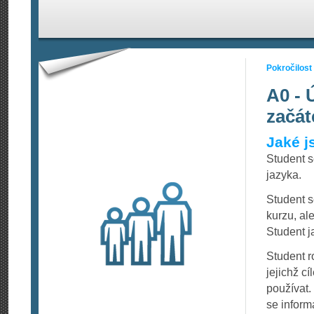
Pokročilost
A0 - 
začát
Jaké j
Student 
jazyka.
Student s
kurzu, al
Student j
Student 
jejichž c
používat.
se informa