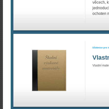
věcech, k
jednoduch
ochoten m
Učebnice pro t
Vlast
Vlastní mater