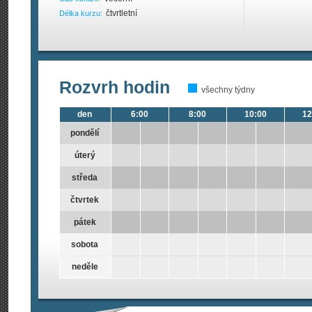
čtvrtletní
Délka kurzu:
Rozvrh hodin
všechny týdny
den
6:00
8:00
10:00
12
pondělí
úterý
středa
čtvrtek
pátek
sobota
neděle