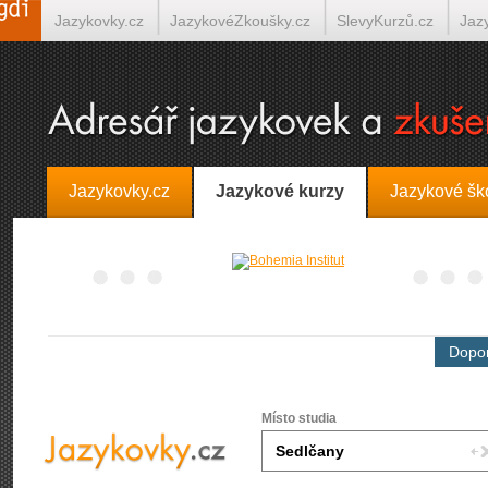
Jazykovky.cz
JazykovéZkoušky.cz
SlevyKurzů.cz
Jaz
Španělština on-line
Italština on-line
Tlumočení-Překlady.
Jazykovky.cz
Jazykové kurzy
Jazykové šk
Dopor
Místo studia