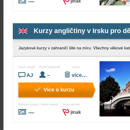
—
jinak
Kurzy angličtiny v Irsku pro dě
Jazykové kurzy v zahraničí šité na míru. Všechny věkové kate
Vyuč. jazyk
Počet studentů
Cena
AJ
–
více…
Více o kurzu
Rozsah výuky | Hodin týdně
Kurz začíná
—
jinak