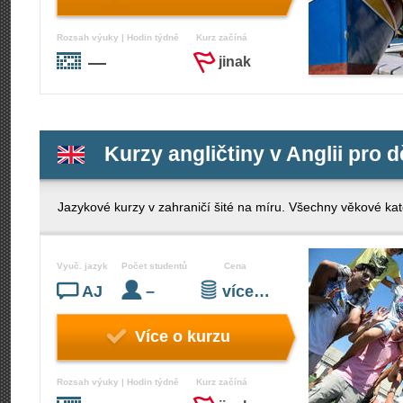
Rozsah výuky | Hodin týdně
Kurz začíná
—
jinak
Kurzy angličtiny v Anglii pro d
Jazykové kurzy v zahraničí šité na míru. Všechny věkové kate
Vyuč. jazyk
Počet studentů
Cena
AJ
–
více…
Více o kurzu
Rozsah výuky | Hodin týdně
Kurz začíná