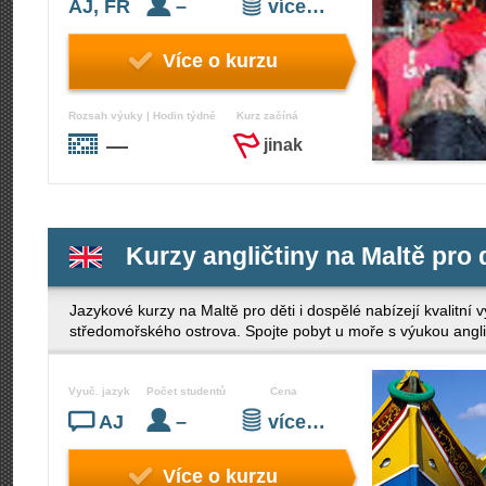
AJ, FR
–
více…
Více o kurzu
Rozsah výuky | Hodin týdně
Kurz začíná
—
jinak
Kurzy angličtiny na Maltě pro d
Jazykové kurzy na Maltě pro děti i dospělé nabízejí kvalitní
středomořského ostrova. Spojte pobyt u moře s výukou anglič
Vyuč. jazyk
Počet studentů
Cena
AJ
–
více…
Více o kurzu