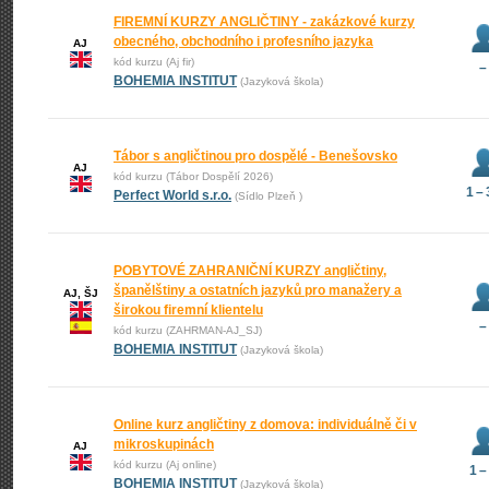
FIREMNÍ KURZY ANGLIČTINY - zakázkové kurzy
obecného, obchodního i profesního jazyka
AJ
kód kurzu (Aj fir)
–
BOHEMIA INSTITUT
(Jazyková škola)
Tábor s angličtinou pro dospělé - Benešovsko
AJ
kód kurzu (Tábor Dospělí 2026)
1 –
Perfect World s.r.o.
(Sídlo Plzeň )
POBYTOVÉ ZAHRANIČNÍ KURZY angličtiny,
španělštiny a ostatních jazyků pro manažery a
AJ, ŠJ
širokou firemní klientelu
–
kód kurzu (ZAHRMAN-AJ_SJ)
BOHEMIA INSTITUT
(Jazyková škola)
Online kurz angličtiny z domova: individuálně či v
mikroskupinách
AJ
kód kurzu (Aj online)
1 –
BOHEMIA INSTITUT
(Jazyková škola)