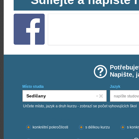
Potřebuje
Napište, 
Místo studia
Jazyk
Určete místo, jazyk a druh kurzu - zobrazí se počet vyhovujících škol
Chci kurzy:
konkrétní pokročilosti
s délkou kurzu
s konkr