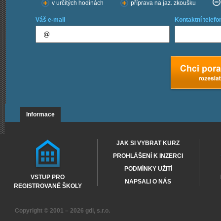
v určitých hodinách
příprava na jaz. zkoušku
Váš e-mail
Kontaktní telefo
Informace
JAK SI VYBRAT KURZ
PROHLÁŠENÍ K INZERCI
PODMÍNKY UŽITÍ
VSTUP PRO
NAPSALI O NÁS
REGISTROVANÉ ŠKOLY
Copyright © 2001 – 2026
gdi, s.r.o.