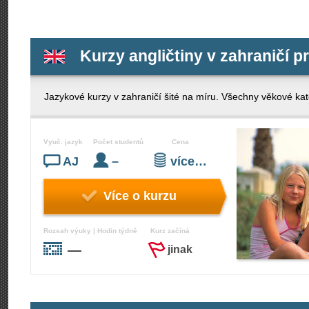
Kurzy angličtiny v zahraničí p
Jazykové kurzy v zahraničí šité na míru. Všechny věkové kate
Vyuč. jazyk
Počet studentů
Cena
AJ
–
více…
Více o kurzu
Rozsah výuky | Hodin týdně
Kurz začíná
—
jinak