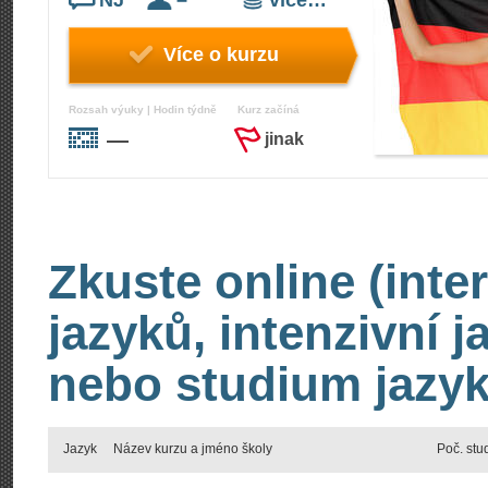
NJ
–
více…
Více o kurzu
Rozsah výuky | Hodin týdně
Kurz začíná
—
jinak
Zkuste online (inte
jazyků, intenzivní 
nebo studium jazyk
Jazyk
Název kurzu a jméno školy
Poč. stu