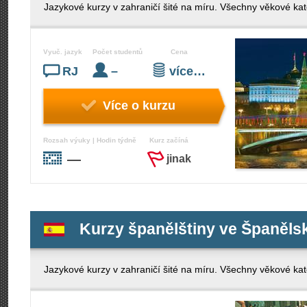
Jazykové kurzy v zahraničí šité na míru. Všechny věkové kate
Vyuč. jazyk
Počet studentů
Cena
RJ
–
více…
Více o kurzu
Rozsah výuky | Hodin týdně
Kurz začíná
—
jinak
Kurzy španělštiny ve Španělsk
Jazykové kurzy v zahraničí šité na míru. Všechny věkové kate