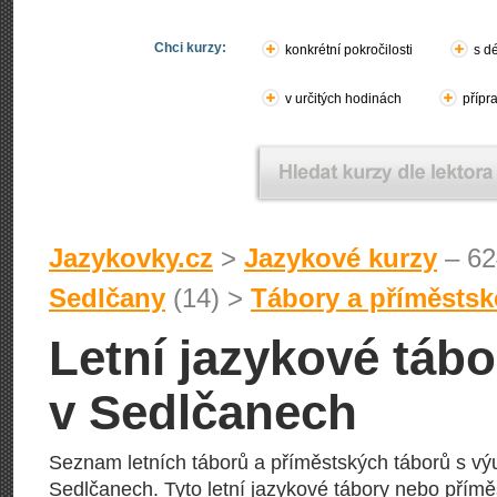
Chci kurzy:
konkrétní pokročilosti
s d
v určitých hodinách
přípr
Jazykovky.cz
>
Jazykové kurzy
– 62
Sedlčany
(14) >
Tábory a příměstsk
Letní jazykové tábo
v Sedlčanech
Seznam letních táborů a příměstských táborů s vý
Sedlčanech. Tyto letní jazykové tábory nebo přímě