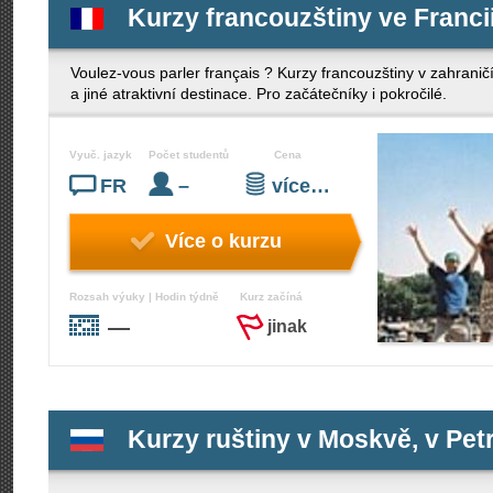
Kurzy francouzštiny ve Francii
Voulez-vous parler français ? Kurzy francouzštiny v zahraničí
a jiné atraktivní destinace. Pro začátečníky i pokročilé.
Vyuč. jazyk
Počet studentů
Cena
FR
–
více…
Více o kurzu
Rozsah výuky | Hodin týdně
Kurz začíná
—
jinak
Kurzy ruštiny v Moskvě, v Pet