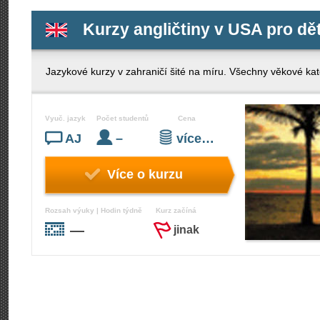
Kurzy angličtiny v USA pro dět
Jazykové kurzy v zahraničí šité na míru. Všechny věkové kate
Vyuč. jazyk
Počet studentů
Cena
AJ
–
více…
Více o kurzu
Rozsah výuky | Hodin týdně
Kurz začíná
—
jinak