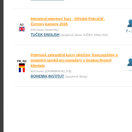
Intenzivní pobytový kurz - Středně Pokročilí -
Čertovy kameny 2026
AJ
kód kurzu (Jeseníky)
7 –
TUČEK ENGLISH
(Jazyková škola TUČEK ENGLISH)
Pobytové zahraniční kurzy němčiny, francouzštiny a
ostatních jazyků pro manažery a širokou firemní
FR, NJ
klientelu
–
kód kurzu (ZAHRMAN-NJ_FJ))
BOHEMIA INSTITUT
(Jazyková škola)