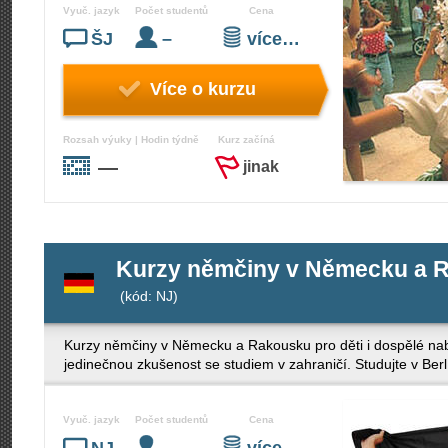
Vyuč. jazyk
Počet studentů
Cena
ŠJ
–
více…
Více o kurzu
Rozsah výuky | Hodin týdně
Kurz začíná
—
jinak
Kurzy němčiny v Německu a Ra
(kód: NJ)
Kurzy němčiny v Německu a Rakousku pro děti i dospělé nabí
jedinečnou zkušenost se studiem v zahraničí. Studujte v Berl
Vyuč. jazyk
Počet studentů
Cena