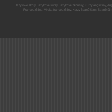
Jazykové školy
,
Jazykové kurzy
,
Jazykové zkoušky
,
Kurzy angličtiny
,
Ang
Francouzština
,
Výuka francouzštiny
,
Kurzy španělštiny
,
Španělšti