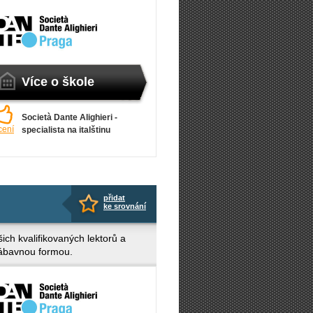
Více o škole
Società Dante Alighieri -
cení
specialista na italštinu
přidat
ke srovnání
ich kvalifikovaných lektorů a
 zábavnou formou.