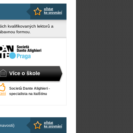
přidat
ke srovnání
ich kvalifikovaných lektorů a
 zábavnou formou.
Více o škole
Società Dante Alighieri -
cení
specialista na italštinu
přidat
mavosti)
ke srovnání