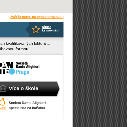
Zvětšit mapu na celou obrazovku
přidat
ke srovnání
ich kvalifikovaných lektorů a
 zábavnou formou.
Více o škole
Società Dante Alighieri -
cení
specialista na italštinu