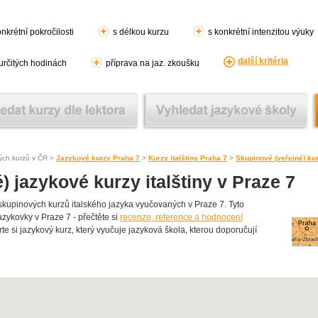
nkrétní pokročilosti
s délkou kurzu
s konkrétní intenzitou výuky
další kritéria
 určitých hodinách
příprava na jaz. zkoušku
ých kurzů v ČR >
Jazykové kurzy Praha 7
>
Kurzy italštiny Praha 7
>
Skupinové (veřejné) kur
) jazykové kurzy italštiny v Praze 7
upinových kurzů italského jazyka vyučovaných v Praze 7. Tyto
jazykovky v Praze 7 - přečtěte si
recenze, reference a hodnocení
te si jazykový kurz, který vyučuje jazyková škola, kterou doporučují