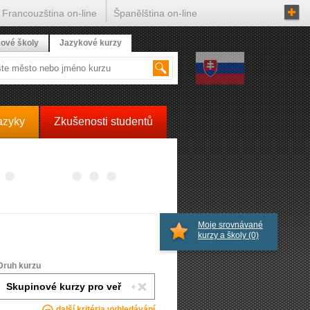
Francouzština on-line
Španělština on-line
ové školy
Jazykové kurzy
azyky
Zkušenosti studentů
Moje srovnávané
kurzy a školy
(0)
Druh kurzu
další kritéria vyhledávání