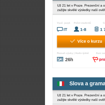
Už 21 let v Praze. Prezenční a o
zažijte skvělé výsledky naší ově
Vyuč. jazyk
Počet studentů
C
IT
1-8
1 
Více o kurzu
Rozsah výuky | Hodin týdně
Kurz za
26h
pr
Slova a grama
Už 21 let v Praze. Prezenční a o
zažijte skvělé výsledky naší ově