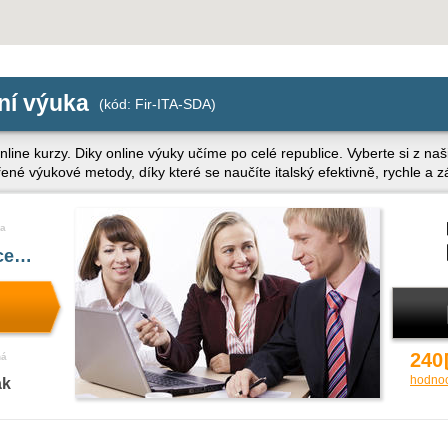
mní výuka
(kód: Fir-ITA-SDA)
nline kurzy. Diky online výuky učíme po celé republice. Vyberte si z naš
řené výukové metody, díky které se naučíte italský efektivně, rychle a
a
íce…
240
ná
hodno
ak