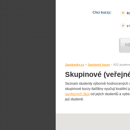
Chci kurzy:
ko
v
Jazykovky.cz
>
Jazykové kurzy
– 622 jazykov
Skupinové (veřejné
Seznam studenty výborně hodnocených sk
skupinové kurzy italštiny vyučují kvalitní 
jazykových škol
od jejich studentů a vyber
její studenti.