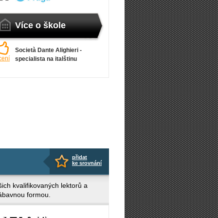
Více o škole
Società Dante Alighieri -
cení
specialista na italštinu
přidat
ke srovnání
ich kvalifikovaných lektorů a
 zábavnou formou.