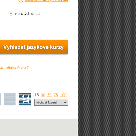
v určitých dnech
zy italštiny Praha 7
15
30
50
75
100