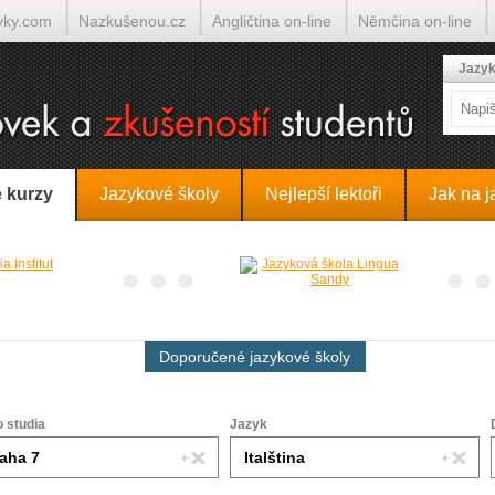
yky.com
Nazkušenou.cz
Angličtina on-line
Němčina on-line
lumočí.cz
Jazyk
 kurzy
Jazykové školy
Nejlepší lektoři
Jak na j
Doporučené jazykové školy
o studia
Jazyk