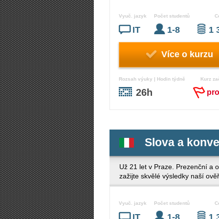
Vyuč. jazyk
Počet studentů
C
IT
1-8
1 
Více o kurzu
Rozsah výuky | Hodin týdně
Kurz za
26h
pr
Slova a konv
Už 21 let v Praze. Prezenční a o
zažijte skvělé výsledky naší ově
Vyuč. jazyk
Počet studentů
C
IT
1-8
1 