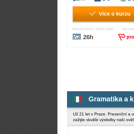
Více o kurzu
Rozsah výuky | Hodin týdně
Kurz za
26h
pr
Gramatika a 
Už 21 let v Praze. Prezenční a o
zažijte skvělé výsledky naší ově