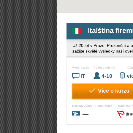
Italština fire
Už 20 let v Praze. Prezenční a o
zažijte skvělé výsledky naší ově
Vyuč. jazyk
Počet studentů
Cen
IT
4-10
v
Více o kurzu
Rozsah výuky | Hodin týdně
Kurz začí
—
jin