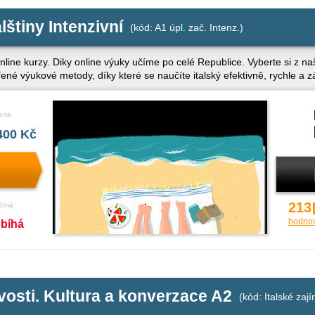
alštiny Intenzivní
(kód: A1 úpl. zač. Intenz.)
nline kurzy. Diky online výuky učíme po celé Republice. Vyberte si z naš
řené výukové metody, díky které se naučíte italský efektivně, rychle a
ena
400 Kč
213
číná
hodno
obíhá
avosti. Kultura a konverzace A2
(kód: Italské zají