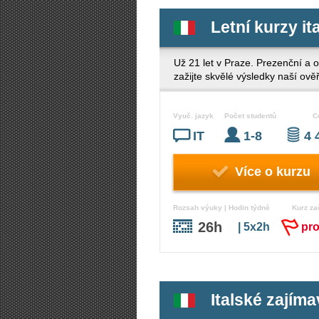
Letní kurzy it
Už 21 let v Praze. Prezenční a o
zažijte skvělé výsledky naší ově
Vyuč. jazyk
Počet studentů
C
IT
1-8
4 
Více o kurzu
Rozsah výuky | Hodin týdně
Kurz za
26h
| 5x2h
pr
Italské zajím