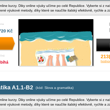
nline kurzy. Diky online výuky učíme po celé Republice. Vyberte si z naš
řené výukové metody, díky které se naučíte italský efektivně, rychle a
ena
720 Kč
213
číná
hodno
obíhá
tika A1.1-B2
(kód: Slova a gramatika)
nline kurzy. Diky online výuky učíme po celé Republice. Vyberte si z naš
řené výukové metody, díky které se naučíte italský efektivně, rychle a