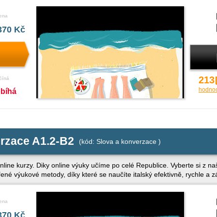
ena
370 Kč
213
číná
hodno
obíhá
erzace A1.2-B2
(kód: Slova a konverzace )
nline kurzy. Diky online výuky učíme po celé Republice. Vyberte si z naš
řené výukové metody, díky které se naučíte italský efektivně, rychle a
ena
370 Kč