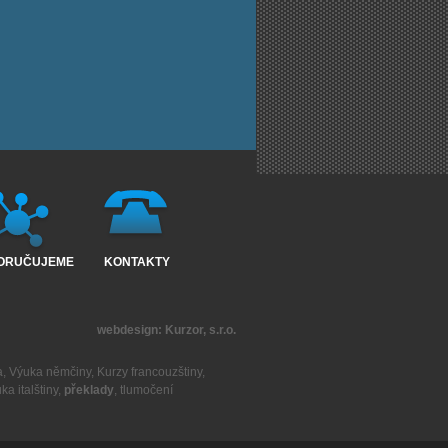
ORUČUJEME
KONTAKTY
webdesign:
Kurzor, s.r.o.
a
,
Výuka němčiny
,
Kurzy francouzštiny
,
ka italštiny
,
překlady
,
tlumočení