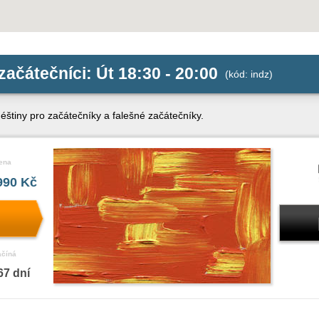
začátečníci: Út 18:30 - 20:00
(kód: indz)
štiny pro začátečníky a falešné začátečníky.
ena
990 Kč
ačíná
67 dní