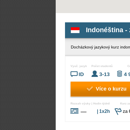
Indonéština - 
Docházkový jazykový kurz indoné
Vyuč. jazyk
Počet studentů
C
ID
3-13
4 
Více o kurzu
Rozsah výuky | Hodin týdně
Kurz z
—
| 1x2h
za 