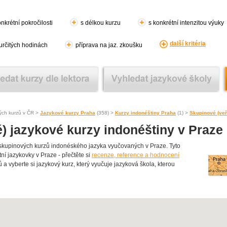
nkrétní pokročilosti
s délkou kurzu
s konkrétní intenzitou výuky
další kritéria
 určitých hodinách
příprava na jaz. zkoušku
ých kurzů v ČR >
Jazykové kurzy Praha
(358) >
Kurzy indonéštiny Praha
(1) >
Skupinové (veř
) jazykové kurzy indonéštiny v Praze
kupinových kurzů indonéského jazyka vyučovaných v Praze. Tyto
ní jazykovky v Praze - přečtěte si
recenze, reference a hodnocení
ů a vyberte si jazykový kurz, který vyučuje jazyková škola, kterou