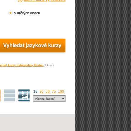
v určitých dnech
ejné) kurzy indonéštiny Praha
(1 kurz)
15
30
50
75
100