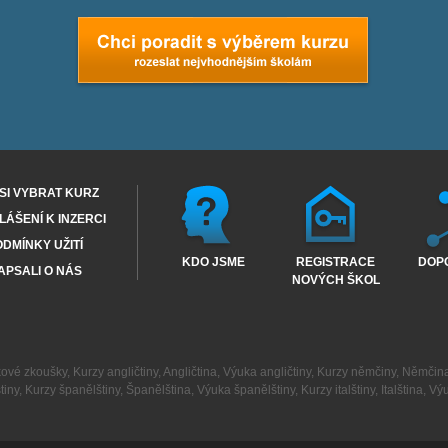
SI VYBRAT KURZ
ÁŠENÍ K INZERCI
DMÍNKY UŽITÍ
KDO JSME
REGISTRACE
DOP
APSALI O NÁS
NOVÝCH ŠKOL
kové zkoušky
,
Kurzy angličtiny
,
Angličtina
,
Výuka angličtiny
,
Kurzy němčiny
,
Němčin
tiny
,
Kurzy španělštiny
,
Španělština
,
Výuka španělštiny
,
Kurzy italštiny
,
Italština
,
Výu