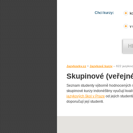
Chci kurzy:
ko
v
Jazykovky.cz
>
Jazykové kurzy
– 622 jazykov
Skupinové (veřejné
Seznam studenty výborně hodnocených s
skupinové kurzy indonéštiny vyučují kvalit
jazykových škol v Praze
od jejich student
doporučují její studenti.