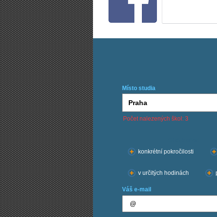
Místo studia
Počet nalezených škol: 3
Chci kurzy:
konkrétní pokročilosti
v určitých hodinách
Váš e-mail