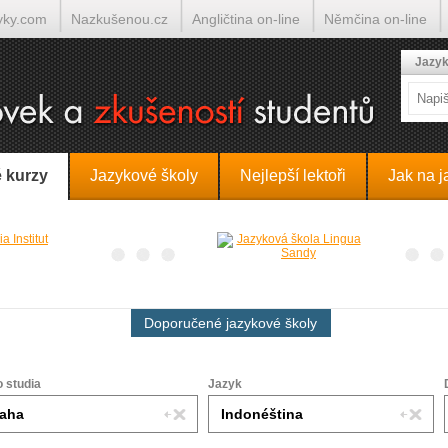
yky.com
Nazkušenou.cz
Angličtina on-line
Němčina on-line
lumočí.cz
Jazyk
 kurzy
Jazykové školy
Nejlepší lektoři
Jak na j
Doporučené jazykové školy
o studia
Jazyk