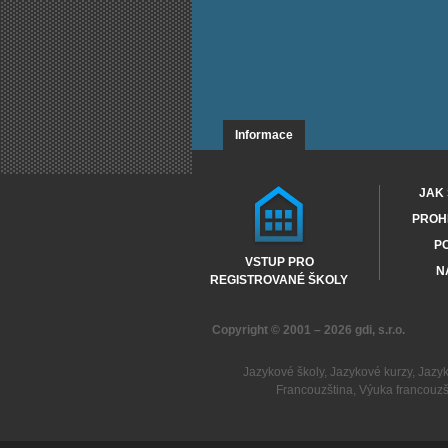
Informace
JAK 
PROHL
PO
VSTUP PRO
N
REGISTROVANÉ ŠKOLY
Copyright © 2001 – 2026
gdi, s.r.o.
Jazykové školy
,
Jazykové kurzy
,
Jazy
Francouzština
,
Výuka francouzš