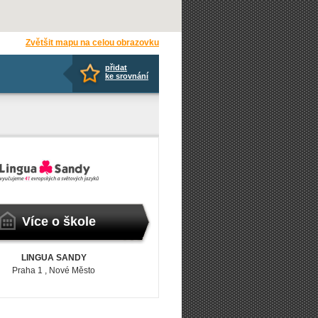
Zvětšit mapu na celou obrazovku
přidat
ke srovnání
Více o škole
LINGUA SANDY
Praha 1
, Nové Město