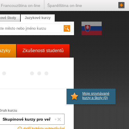
Francouzština on-line
Španělština on-line
ové školy
Jazykové kurzy
azyky
Zkušenosti studentů
Moje srovnávané
kurzy a školy
(0)
Druh kurzu
další kritéria vyhledávání