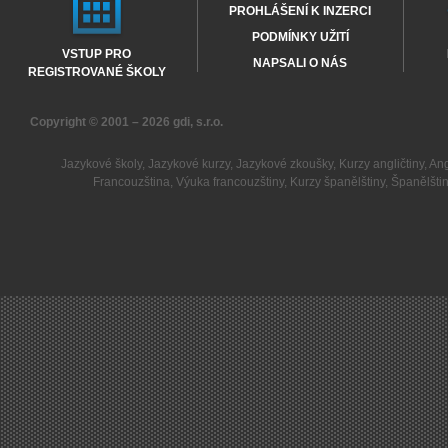
PROHLÁŠENÍ K INZERCI
PODMÍNKY UŽITÍ
VSTUP PRO
NAPSALI O NÁS
REGISTROVANÉ ŠKOLY
Copyright © 2001 – 2026
gdi, s.r.o.
Jazykové školy
,
Jazykové kurzy
,
Jazykové zkoušky
,
Kurzy angličtiny
,
Ang
Francouzština
,
Výuka francouzštiny
,
Kurzy španělštiny
,
Španělšti