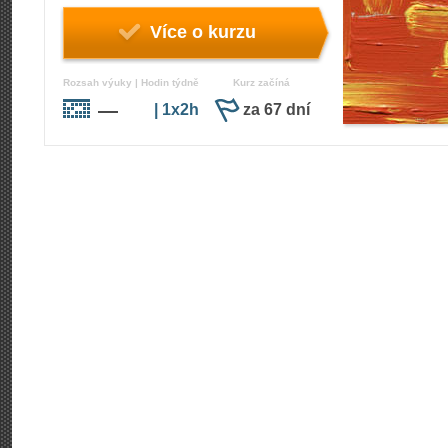
Více o kurzu
Rozsah výuky | Hodin týdně
Kurz začíná
—
| 1x2h
za 67 dní