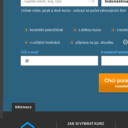
Určete místo, jazyk a druh kurzu - zobrazí se počet vyhovujících škol
Chci kurzy:
konkrétní pokročilosti
s délkou kurzu
s konkr
v určitých hodinách
příprava na jaz. zkoušku
Váš e-mail
Kontaktní telefo
Informace
JAK SI VYBRAT KURZ