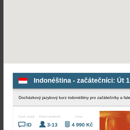
Indonéština - začátečníci: Út 1
Docházkový jazykový kurz indonéštiny pro začátečníky a fal
Vyuč. jazyk
Počet studentů
Cena
ID
3-13
4 990 Kč