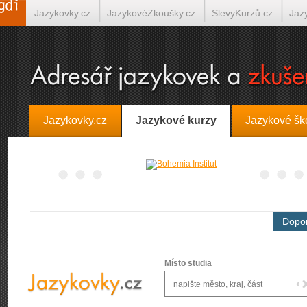
Jazykovky.cz
JazykovéZkoušky.cz
SlevyKurzů.cz
Jaz
Španělština on-line
Italština on-line
Tlumočení-Překlady.
Jazykovky.cz
Jazykové kurzy
Jazykové šk
Dopor
Místo studia