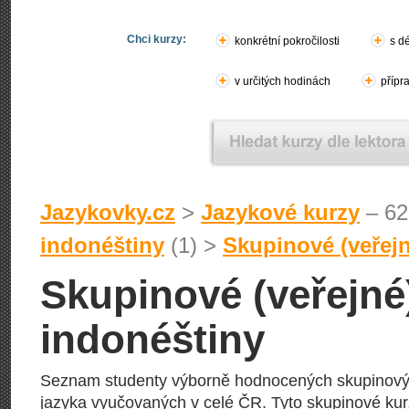
Chci kurzy:
konkrétní pokročilosti
s d
v určitých hodinách
přípr
Jazykovky.cz
>
Jazykové kurzy
– 62
indonéštiny
(1) >
Skupinové (veřej
Skupinové (veřejné
indonéštiny
Seznam studenty výborně hodnocených skupinový
jazyka vyučovaných v celé ČR. Tyto skupinové kur