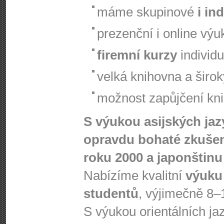
máme skupinové
i in
prezenční i online výu
firemní kurzy
individu
velká knihovna a širo
možnost zapůjčení knih
S výukou asijských ja
opravdu bohaté zkušen
roku 2000 a japonštinu 
Nabízíme kvalitní
výuku
studentů
, výjimečně 8–
S výukou orientálních j