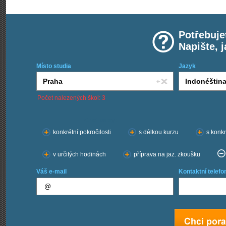
Potřebuje
Napište, 
Místo studia
Jazyk
Počet nalezených škol: 3
Chci kurzy:
konkrétní pokročilosti
s délkou kurzu
s konkr
v určitých hodinách
příprava na jaz. zkoušku
Váš e-mail
Kontaktní telefo