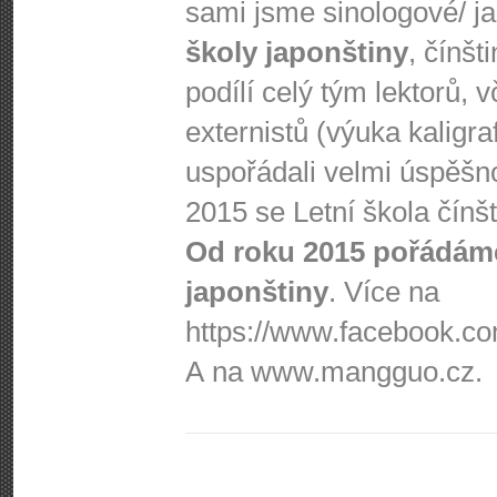
sami jsme sinologové/ j
školy japonštiny
, čínšt
podílí celý tým lektorů, 
externistů (výuka kaligra
uspořádali velmi úspěšnou
2015 se Letní škola čínš
Od roku 2015 pořádáme
japonštiny
. Více na
https://www.fa­cebook.com
A na www.mangguo.cz.