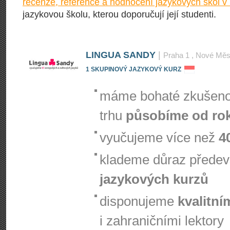
recenze, reference a hodnocení jazykových škol v
jazykovou školu, kterou doporučují její studenti.
LINGUA SANDY
|
Praha 1
, Nové Měs
1 SKUPINOVÝ JAZYKOVÝ KURZ
máme bohaté zkušenos
trhu
působíme od ro
vyučujeme více než
4
klademe důraz přede
jazykových kurzů
disponujeme
kvalitní
i zahraničními lektory