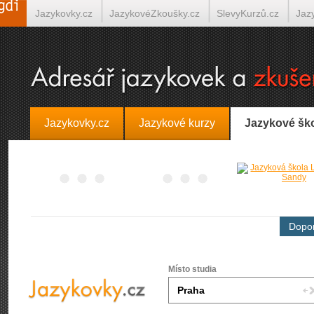
Jazykovky.cz
JazykovéZkoušky.cz
SlevyKurzů.cz
Jaz
Španělština on-line
Italština on-line
Tlumočení-Překlady.
Jazykovky.cz
Jazykové kurzy
Jazykové šk
Dopor
Místo studia