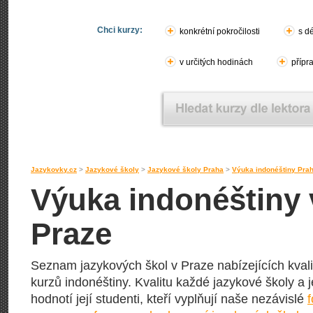
Chci kurzy:
konkrétní pokročilosti
s d
v určitých hodinách
přípr
Jazykovky.cz
>
Jazykové školy
>
Jazykové školy Praha
>
Výuka indonéštiny Pra
Výuka indonéštiny 
Praze
Seznam jazykových škol v Praze nabízejících kval
kurzů indonéštiny. Kvalitu každé jazykové školy a 
hodnotí její studenti, kteří vyplňují naše nezávislé