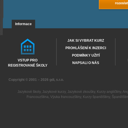
Informace
JAK SI VYBRAT KURZ
PROHLÁŠENÍ K INZERCI
PODMÍNKY UŽITÍ
VSTUP PRO
NAPSALI O NÁS
REGISTROVANÉ ŠKOLY
Copyright © 2001 – 2026
gdi, s.r.o.
Jazykové školy
,
Jazykové kurzy
,
Jazykové zkoušky
,
Kurzy angličtiny
,
Ang
Francouzština
,
Výuka francouzštiny
,
Kurzy španělštiny
,
Španělšti