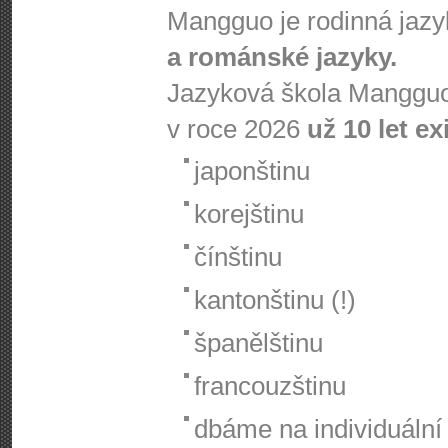
Mangguo je rodinná jaz
a románské jazyky.
Jazyková škola Mangguo
v roce 2026
už 10 let ex
japonštinu
korejštinu
čínštinu
kantonštinu (!)
španělštinu
francouzštinu
dbáme na individuální 