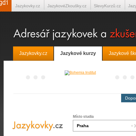
Jazykovky.cz
JazykovéZkoušky.cz
SlevyKurzů.cz
Jaz
Španělština on-line
Italština on-line
Tlumočení-Překlady.
Jazykovky.cz
Jazykové kurzy
Jazykové šk
Dopor
Místo studia