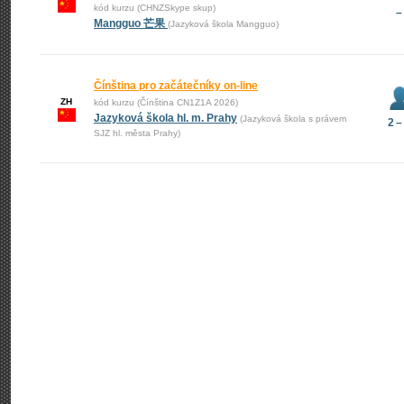
kód kurzu (CHNZSkype skup)
–
Mangguo 芒果
(Jazyková škola Mangguo)
Čínština pro začátečníky on-line
ZH
kód kurzu (Čínština CN1Z1A 2026)
Jazyková škola hl. m. Prahy
(Jazyková škola s právem
2 –
SJZ hl. města Prahy)