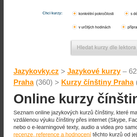
Chci kurzy:
konkrétní pokročilosti
s d
v určitých hodinách
přípr
Jazykovky.cz
>
Jazykové kurzy
– 62
Praha
(360) >
Kurzy čínštiny Praha
Online kurzy čínšti
Seznam online jazykových kurzů čínštiny, které ma
vzdálenou výuku čínštiny přes internet (Skype, Fac
nebo o e-learningové texty, audio a videa pro sam
recenze, reference a hodnocení
těchto kurzů od jej