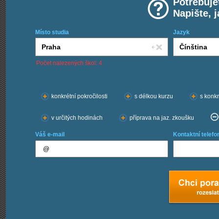
Potřebuje
Napište, 
Místo studia
Jazyk
Počet nalezených škol: 4
Chci kurzy:
konkrétní pokročilosti
s délkou kurzu
s konkr
v určitých hodinách
příprava na jaz. zkoušku
Váš e-mail
Kontaktní telefo