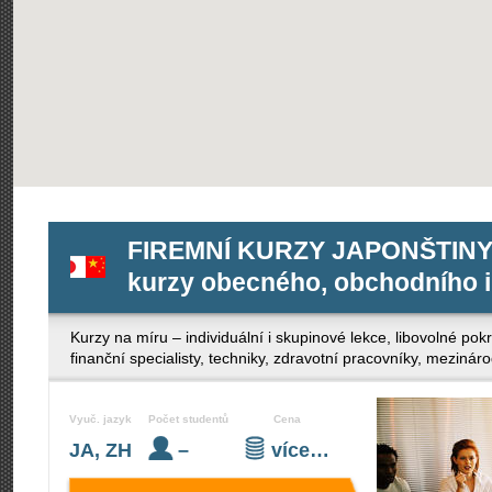
FIREMNÍ KURZY JAPONŠTINY 
kurzy obecného, obchodního i
Kurzy na míru – individuální i skupinové lekce, libovolné po
finanční specialisty, techniky, zdravotní pracovníky, mezinár
Vyuč. jazyk
Počet studentů
Cena
JA, ZH
–
více…