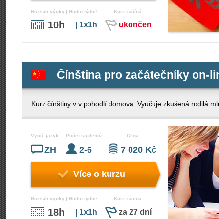
Rozsah výuky | Hodin týdně
Kurz začíná
10h
| 1x1h
ukončen
Čínština pro začátečníky on-li
Kurz čínštiny v v pohodlí domova. Vyučuje zkušená rodilá mluv
Vyuč. jazyk
Počet studentů
Cena
ZH
2-6
7 020 Kč
Více o kurzu
Rozsah výuky | Hodin týdně
Kurz začíná
18h
| 1x1h
za 27 dní