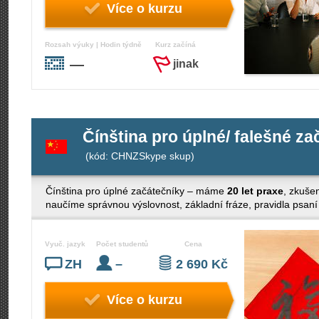
Více o kurzu
Rozsah výuky | Hodin týdně
Kurz začíná
—
jinak
Čínština pro úplné/ falešné z
(kód: CHNZSkype skup)
Čínština pro úplné začátečníky – máme
20 let praxe
, zkuš
naučíme správnou výslovnost, základní fráze, pravidla psa
Vyuč. jazyk
Počet studentů
Cena
ZH
–
2 690 Kč
Více o kurzu