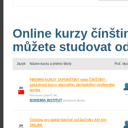
Online kurzy čínšti
můžete studovat od
Jazyk
Název kurzu a jméno školy
Poč. stu
FIREMNÍ KURZY JAPONŠTINY nebo ČÍNŠTINY -
zakázkové kurzy obecného, obchodního i profesního
ZH
jazyka
–
kód kurzu (Jap+Č fir)
BOHEMIA INSTITUT
(Jazyková škola)
Čínština pro úplné/ falešné začátečníky A0/ A0+
ONLINE
ZH