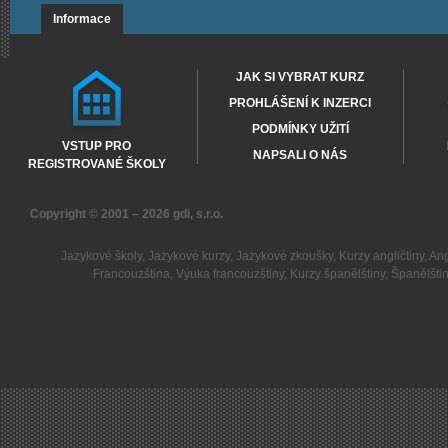
Informace
JAK SI VYBRAT KURZ
PROHLÁŠENÍ K INZERCI
PODMÍNKY UŽITÍ
VSTUP PRO
NAPSALI O NÁS
REGISTROVANÉ ŠKOLY
Copyright © 2001 – 2026
gdi, s.r.o.
Jazykové školy
,
Jazykové kurzy
,
Jazykové zkoušky
,
Kurzy angličtiny
,
Ang
Francouzština
,
Výuka francouzštiny
,
Kurzy španělštiny
,
Španělšti