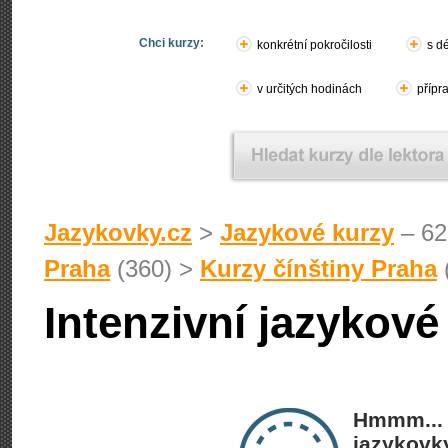
Chci kurzy:
konkrétní pokročilosti
s d
v určitých hodinách
přípr
Jazykovky.cz
>
Jazykové kurzy
– 62
Praha
(360) >
Kurzy čínštiny Praha
Intenzivní jazykové
Hmmm... 
jazykovky