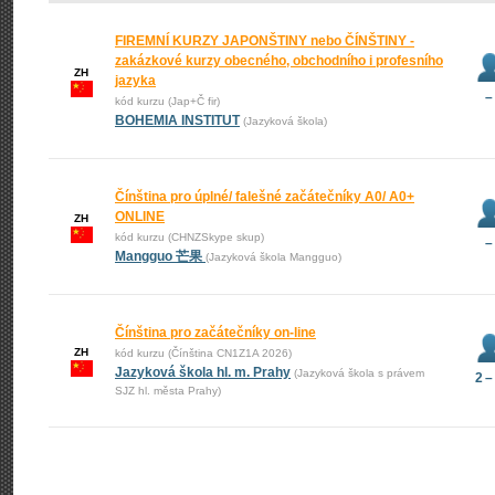
FIREMNÍ KURZY JAPONŠTINY nebo ČÍNŠTINY -
zakázkové kurzy obecného, obchodního i profesního
ZH
jazyka
–
kód kurzu (Jap+Č fir)
BOHEMIA INSTITUT
(Jazyková škola)
Čínština pro úplné/ falešné začátečníky A0/ A0+
ONLINE
ZH
kód kurzu (CHNZSkype skup)
–
Mangguo 芒果
(Jazyková škola Mangguo)
Čínština pro začátečníky on-line
ZH
kód kurzu (Čínština CN1Z1A 2026)
Jazyková škola hl. m. Prahy
(Jazyková škola s právem
2 –
SJZ hl. města Prahy)