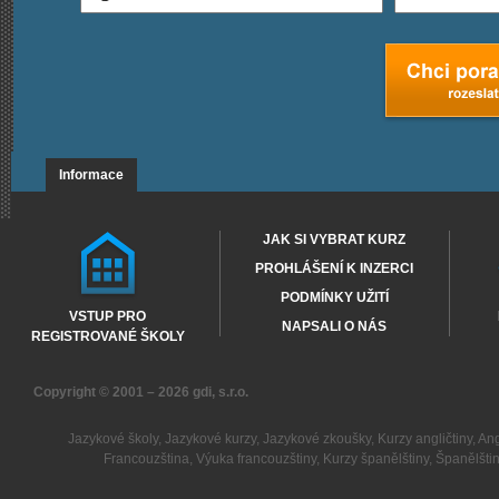
Informace
JAK SI VYBRAT KURZ
PROHLÁŠENÍ K INZERCI
PODMÍNKY UŽITÍ
VSTUP PRO
NAPSALI O NÁS
REGISTROVANÉ ŠKOLY
Copyright © 2001 – 2026
gdi, s.r.o.
Jazykové školy
,
Jazykové kurzy
,
Jazykové zkoušky
,
Kurzy angličtiny
,
Ang
Francouzština
,
Výuka francouzštiny
,
Kurzy španělštiny
,
Španělšti