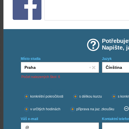
Potřebuje
Napište, 
Místo studia
Jazyk
Počet nalezených škol: 6
Chci kurzy:
konkrétní pokročilosti
s délkou kurzu
s konkr
v určitých hodinách
příprava na jaz. zkoušku
Váš e-mail
Kontaktní telefo