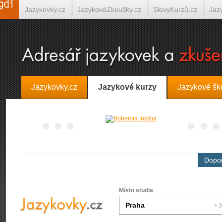
Jazykovky.cz
JazykovéZkoušky.cz
SlevyKurzů.cz
Jaz
Španělština on-line
Italština on-line
Tlumočení-Překlady.
Jazykovky.cz
Jazykové kurzy
Jazykové šk
Dopor
Místo studia