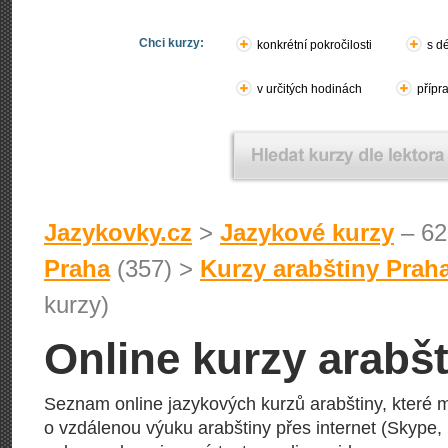
Chci kurzy:
konkrétní pokročilosti
s d
v určitých hodinách
přípr
Jazykovky.cz
>
Jazykové kurzy
– 62
Praha
(357) >
Kurzy arabštiny Prah
kurzy)
Online kurzy arabšt
Seznam online jazykových kurzů arabštiny, které 
o vzdálenou výuku arabštiny přes internet (Skype, 