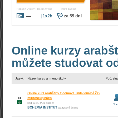
Rozsah výuky | Hodin týdně
Kurz začíná
—
| 1x2h
za 59 dní
Online kurzy arabšt
můžete studovat od
Jazyk
Název kurzu a jméno školy
Poč. stu
Online kurz arabštiny z domova: individuálně či v
mikroskupinách
AR
kód kurzu (Ara online)
1 –
BOHEMIA INSTITUT
(Jazyková škola)