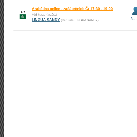
Arabština online - začátečníci: Čt 17:30 - 19:00
AR
kód kurzu (arzčt1)
3 –
LINGUA SANDY
(Centrála LINGUA SANDY)