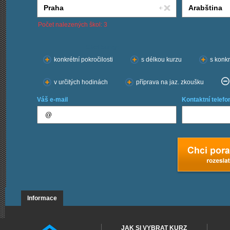
Počet nalezených škol: 3
Chci kurzy:
konkrétní pokročilosti
s délkou kurzu
s konkr
v určitých hodinách
příprava na jaz. zkoušku
Váš e-mail
Kontaktní telefo
Informace
JAK SI VYBRAT KURZ