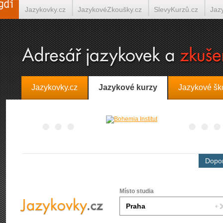
Jazykovky.cz
JazykovéZkoušky.cz
SlevyKurzů.cz
Jaz
Španělština on-line
Italština on-line
Tlumočení-Překlady.
Jazykovky.cz
Jazykové kurzy
Jazykové šk
Dopor
Místo studia