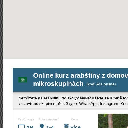
Online kurz arabštiny z domova
mikroskupinách
(kód: Ara online)
Nemůžete na arabštinu do školy? Nevadí! Učte se
s plně k
v uzavřené skupince přes Skype, WhatsApp, Instagram, Zo
Vyuč. jazyk
Počet studentů
Cena
AR
1-4
více…