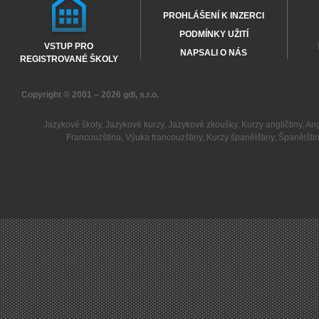
PROHLÁŠENÍ K INZERCI
PODMÍNKY UŽITÍ
VSTUP PRO
NAPSALI O NÁS
REGISTROVANÉ ŠKOLY
Copyright © 2001 – 2026
gdi, s.r.o.
Jazykové školy
,
Jazykové kurzy
,
Jazykové zkoušky
,
Kurzy angličtiny
,
Ang
Francouzština
,
Výuka francouzštiny
,
Kurzy španělštiny
,
Španělšti