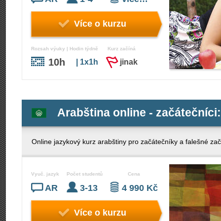
Více o kurzu
Rozsah výuky | Hodin týdně
Kurz začíná
10h
| 1x1h
jinak
Arabština online - začátečníci:
Online jazykový kurz arabštiny pro začátečníky a falešné začát
Vyuč. jazyk
Počet studentů
Cena
AR
3-13
4 990 Kč
Více o kurzu