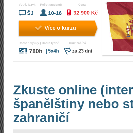
Vyuč. jazyk
Počet studentů
Cena
32 900 Kč
ŠJ
10-16
Více o kurzu
Rozsah výuky | Hodin týdně
Kurz začíná
780h
| 5x4h
za 23 dní
Zkuste online (inte
španělštiny nebo s
zahraničí