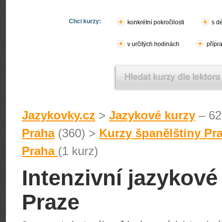
Chci kurzy:
konkrétní pokročilosti
s d
v určitých hodinách
přípr
Jazykovky.cz
>
Jazykové kurzy
– 62
Praha
(360) >
Kurzy španělštiny Pr
Praha
(1 kurz)
Intenzivní jazykové
Praze