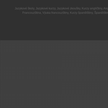
Jazykové školy
,
Jazykové kurzy
,
Jazykové zkoušky
,
Kurzy angličtiny
,
Ang
Francouzština
,
Výuka francouzštiny
,
Kurzy španělštiny
,
Španělšti