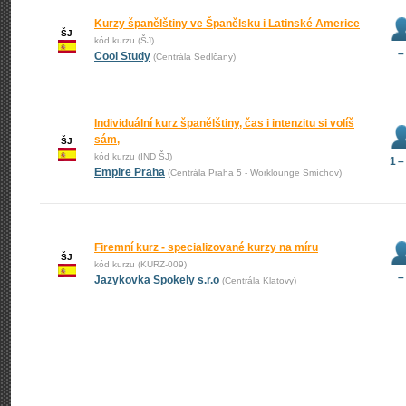
Kurzy španělštiny ve Španělsku i Latinské Americe
ŠJ
kód kurzu (ŠJ)
–
Cool Study
(Centrála Sedlčany)
Individuální kurz španělštiny, čas i intenzitu si volíš
sám,
ŠJ
kód kurzu (IND ŠJ)
1 –
Empire Praha
(Centrála Praha 5 - Worklounge Smíchov)
Firemní kurz - specializované kurzy na míru
ŠJ
kód kurzu (KURZ-009)
–
Jazykovka Spokely s.r.o
(Centrála Klatovy)