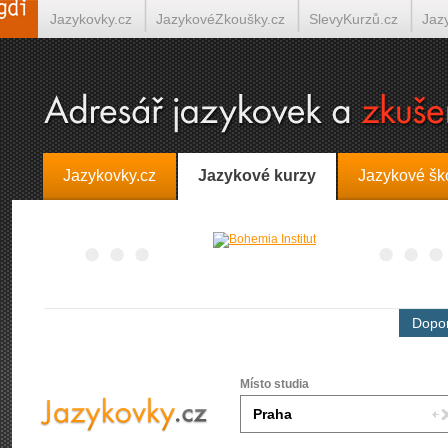
Jazykovky.cz
JazykovéZkoušky.cz
SlevyKurzů.cz
Jaz
Španělština on-line
Italština on-line
Tlumočení-Překlady.
Jazykovky.cz
Jazykové kurzy
Jazykové šk
Dopor
Místo studia