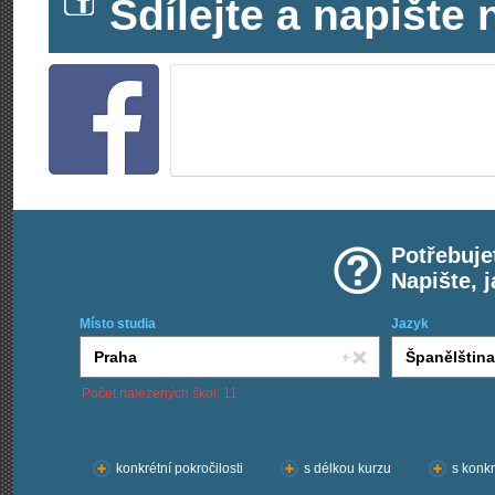
Sdílejte a napišt
Potřebuje
Napište, 
Místo studia
Jazyk
Počet nalezených škol: 11
Chci kurzy:
konkrétní pokročilosti
s délkou kurzu
s konkr