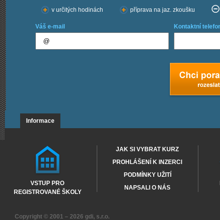
v určitých hodinách
příprava na jaz. zkoušku
Váš e-mail
Kontaktní telefo
Informace
JAK SI VYBRAT KURZ
PROHLÁŠENÍ K INZERCI
PODMÍNKY UŽITÍ
VSTUP PRO
NAPSALI O NÁS
REGISTROVANÉ ŠKOLY
Copyright © 2001 – 2026
gdi, s.r.o.