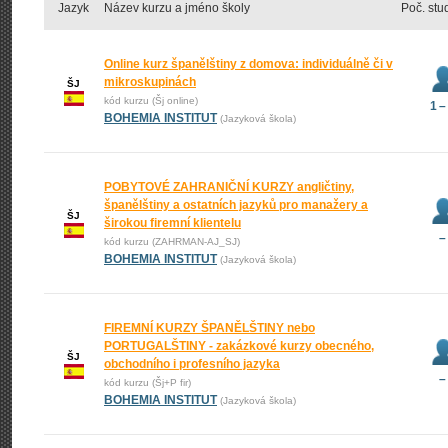
Jazyk
Název kurzu a jméno školy
Poč. stu
Online kurz španělštiny z domova: individuálně či v
mikroskupinách
ŠJ
kód kurzu (Šj online)
1 –
BOHEMIA INSTITUT
(Jazyková škola)
POBYTOVÉ ZAHRANIČNÍ KURZY angličtiny,
španělštiny a ostatních jazyků pro manažery a
ŠJ
širokou firemní klientelu
–
kód kurzu (ZAHRMAN-AJ_SJ)
BOHEMIA INSTITUT
(Jazyková škola)
FIREMNÍ KURZY ŠPANĚLŠTINY nebo
PORTUGALŠTINY - zakázkové kurzy obecného,
ŠJ
obchodního i profesního jazyka
–
kód kurzu (Šj+P fir)
BOHEMIA INSTITUT
(Jazyková škola)