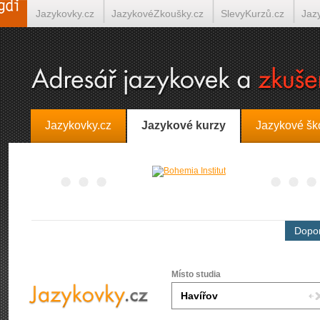
Jazykovky.cz
JazykovéZkoušky.cz
SlevyKurzů.cz
Jaz
Španělština on-line
Italština on-line
Tlumočení-Překlady.
Jazykovky.cz
Jazykové kurzy
Jazykové šk
Dopor
Místo studia