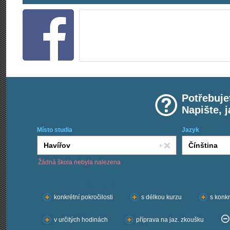
Potřebuje
Napište, 
Místo studia
Jazyk
Žádná škola nebyla nalezena
Chci kurzy:
konkrétní pokročilosti
s délkou kurzu
s konkr
v určitých hodinách
příprava na jaz. zkoušku