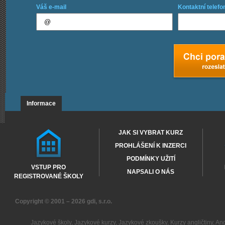
Váš e-mail
Kontaktní telefo
Informace
JAK SI VYBRAT KURZ
PROHLÁŠENÍ K INZERCI
PODMÍNKY UŽITÍ
VSTUP PRO
NAPSALI O NÁS
REGISTROVANÉ ŠKOLY
Copyright © 2001 – 2026
gdi, s.r.o.
Jazykové školy
,
Jazykové kurzy
,
Jazykové zkoušky
,
Kurzy angličtiny
,
Ang