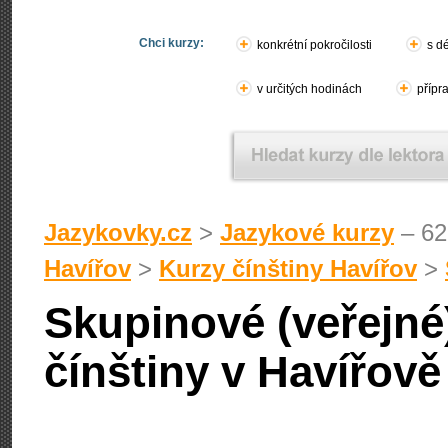
Chci kurzy:
konkrétní pokročilosti
s d
v určitých hodinách
přípr
Jazykovky.cz
>
Jazykové kurzy
– 62
Havířov
>
Kurzy čínštiny Havířov
>
Skupinové (veřejné
čínštiny v Havířově