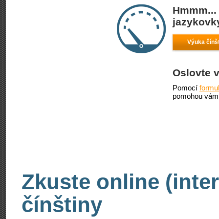
Hmmm... 
jazykovky
Výuka čínš
Oslovte 
Pomocí
formu
pomohou vám 
Zkuste online (inte
čínštiny