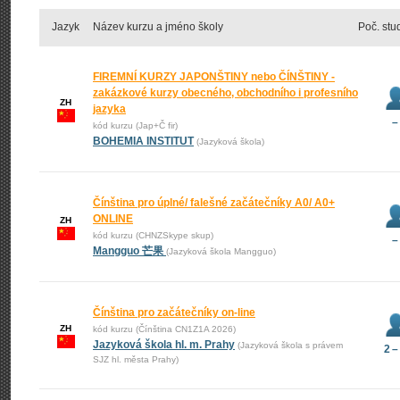
Jazyk
Název kurzu a jméno školy
Poč. stu
FIREMNÍ KURZY JAPONŠTINY nebo ČÍNŠTINY -
zakázkové kurzy obecného, obchodního i profesního
ZH
jazyka
–
kód kurzu (Jap+Č fir)
BOHEMIA INSTITUT
(Jazyková škola)
Čínština pro úplné/ falešné začátečníky A0/ A0+
ONLINE
ZH
kód kurzu (CHNZSkype skup)
–
Mangguo 芒果
(Jazyková škola Mangguo)
Čínština pro začátečníky on-line
ZH
kód kurzu (Čínština CN1Z1A 2026)
Jazyková škola hl. m. Prahy
(Jazyková škola s právem
2 –
SJZ hl. města Prahy)