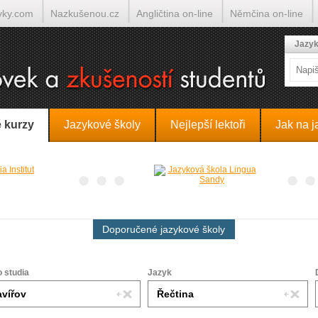
yky.com
Nazkušenou.cz
Angličtina on-line
Němčina on-line
lumočí.cz
Jazyk
 kurzy
Jazykové školy
Nejlepší lektoři
Jak na j
Doporučené jazykové školy
o studia
Jazyk