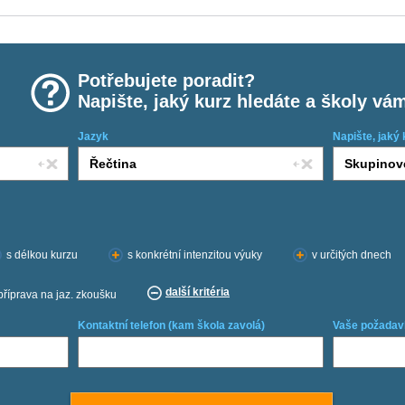
Potřebujete poradit?
Napište, jaký kurz hledáte a školy vá
Jazyk
Napište, jaký 
s délkou kurzu
s konkrétní intenzitou výuky
v určitých dnech
další kritéria
příprava na jaz. zkoušku
Kontaktní telefon (kam škola zavolá)
Vaše požadav