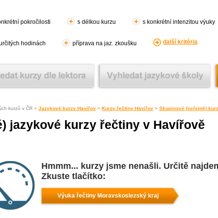
nkrétní pokročilosti
s délkou kurzu
s konkrétní intenzitou výuky
další kritéria
 určitých hodinách
příprava na jaz. zkoušku
ých kurzů v ČR >
Jazykové kurzy Havířov
>
Kurzy řečtiny Havířov
>
Skupinové (veřejné) kurz
) jazykové kurzy řečtiny v Havířově
Hmmm... kurzy jsme nenašli. Určitě najde
Zkuste tlačítko:
Výuka řečtiny Moravskoslezský kraj