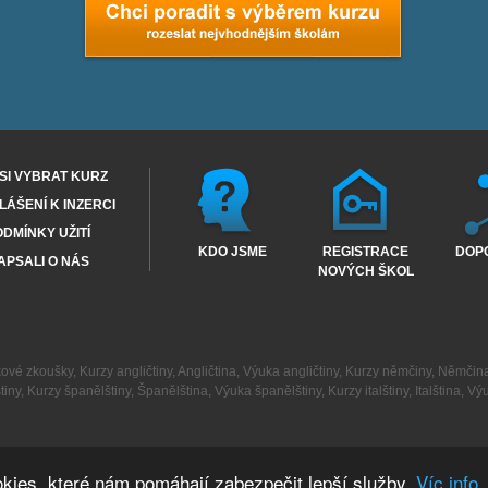
SI VYBRAT KURZ
ÁŠENÍ K INZERCI
DMÍNKY UŽITÍ
KDO JSME
REGISTRACE
DOP
APSALI O NÁS
NOVÝCH ŠKOL
kové zkoušky
,
Kurzy angličtiny
,
Angličtina
,
Výuka angličtiny
,
Kurzy němčiny
,
Němčin
tiny
,
Kurzy španělštiny
,
Španělština
,
Výuka španělštiny
,
Kurzy italštiny
,
Italština
,
Výu
kies, které nám pomáhají zabezpečit lepší služby.
Víc info