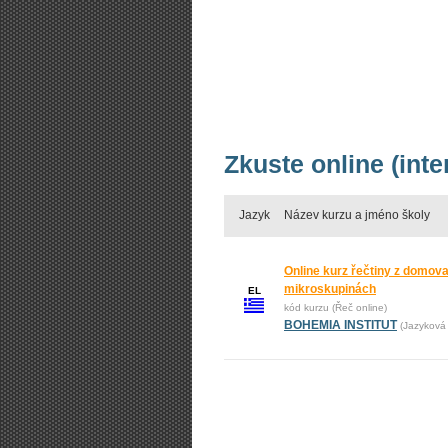
Zkuste online (inte
Jazyk
Název kurzu a jméno školy
Online kurz řečtiny z domova:
mikroskupinách
EL
kód kurzu (Řeč online)
BOHEMIA INSTITUT
(Jazyková 