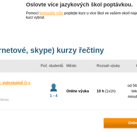
Oslovte více jazykových škol poptávkou.
Pomocí
formuláře níže
poptejte kurz u více škol ve vašem okolí 
kurz vybrat.
rnetové, skype) kurzy řečtiny
Poč. studentů
Město
Rozsah výuky
 individuálně či v
od 56
Online výuka
10 h
(1x1h)
lek
1 – 4
minut
škola)
Onlin