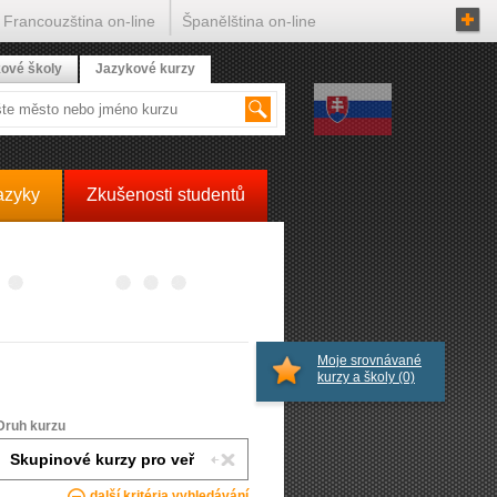
Francouzština on-line
Španělština on-line
ové školy
Jazykové kurzy
azyky
Zkušenosti studentů
Moje srovnávané
kurzy a školy
(0)
Druh kurzu
další kritéria vyhledávání