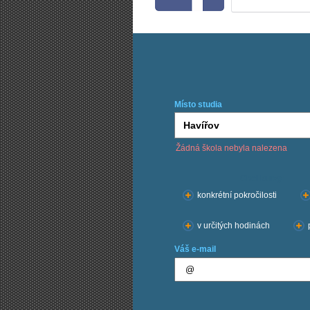
Místo studia
Žádná škola nebyla nalezena
Chci kurzy:
konkrétní pokročilosti
v určitých hodinách
Váš e-mail