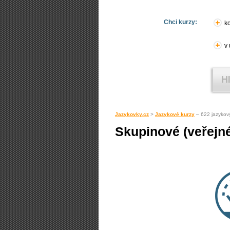
Chci kurzy:
ko
v
Jazykovky.cz
>
Jazykové kurzy
– 622 jazykov
Skupinové (veřejné