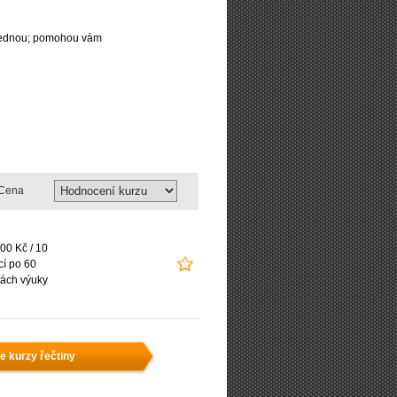
najednou; pomohou vám
Cena
00 Kč / 10
cí po 60
ách výuky
e kurzy řečtiny