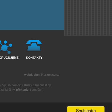
ORUČUJEME
KONTAKTY
webdesign:
Kurzor, s.r.o.
a
,
Výuka němčiny
,
Kurzy francouzštiny
,
ka italštiny
,
překlady
,
tlumočení
Souhlasím