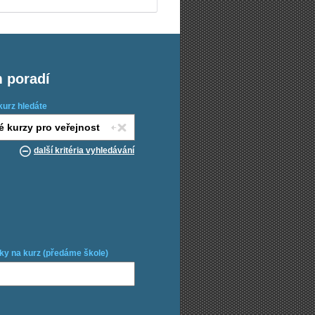
m poradí
kurz hledáte
další kritéria vyhledávání
ky na kurz (předáme škole)