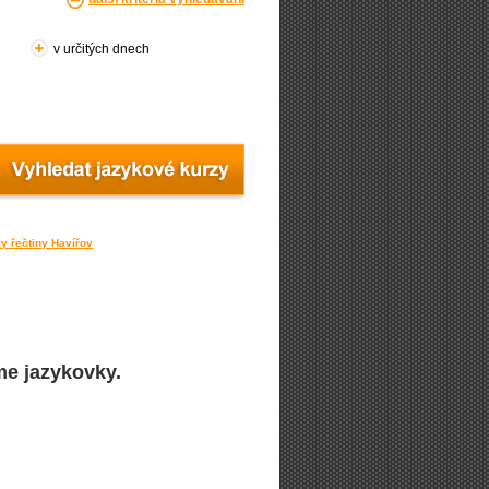
v určitých dnech
y řečtiny Havířov
me jazykovky.