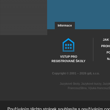
Informace
JAK 
PROHL
PO
VSTUP PRO
N
REGISTROVANÉ ŠKOLY
Copyright © 2001 – 2026
gdi, s.r.o.
Jazykové školy
,
Jazykové kurzy
,
Jazy
Francouzština
,
Výuka francouzš
Používáním těchto stránek souhlasíte s používáním coo