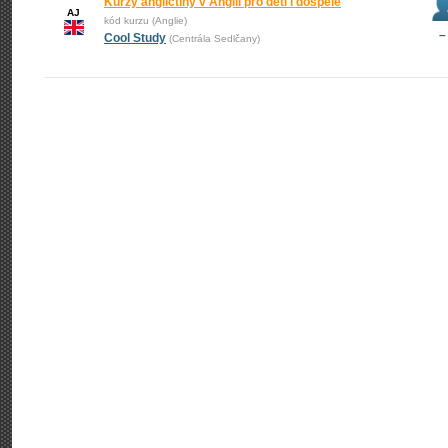
Kurzy angličtiny v Anglii pro děti i dospělé
AJ
kód kurzu (Anglie)
–
Cool Study
(Centrála Sedlčany)