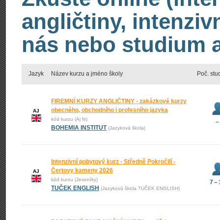
angličtiny, intenzi
nás nebo studium an
Jazyk
Název kurzu a jméno školy
Poč. stu
FIREMNÍ KURZY ANGLIČTINY - zakázkové kurzy
obecného, obchodního i profesního jazyka
AJ
kód kurzu (Aj fir)
–
BOHEMIA INSTITUT
(Jazyková škola)
Intenzivní pobytový kurz - Středně Pokročilí -
Čertovy kameny 2026
AJ
kód kurzu (Jeseníky)
7 –
TUČEK ENGLISH
(Jazyková škola TUČEK ENGLISH)