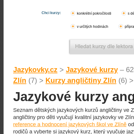
Chci kurzy:
konkrétní pokročilosti
s d
v určitých hodinách
přípr
Jazykovky.cz
>
Jazykové kurzy
– 62
Zlín
(7) >
Kurzy angličtiny Zlín
(6) 
Jazykové kurzy angl
Seznam dětských jazykových kurzů angličtiny ve Zl
angličtiny pro děti vyučují kvalitní jazykovky ve Zlí
reference a hodnocení jazykových škol ve Zlíně
od 
rodičů a vyberte si jazykový kurz, který vyučuje ja