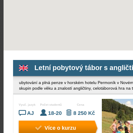
Letní pobytový tábor s angličt
ubytování a plná penze v horském hotelu Permoník v Nov
skupin podle věku a znalostí angličtiny, celotáborová hra na
Vyuč. jazyk
Počet studentů
Cena
AJ
18-20
8 250 Kč
Více o kurzu