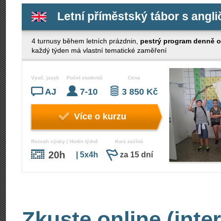
Letní příměstský tábor s angli
4 turnusy během letních prázdnin,
pestrý program denně o
každý týden má vlastní tematické zaměření
Vyuč. jazyk
Počet studentů
Cena
AJ
7-10
3 850 Kč
Více o kurzu
Rozsah výuky | Hodin týdně
Kurz začíná
20h
| 5x4h
za 15 dní
Zkuste online (inte