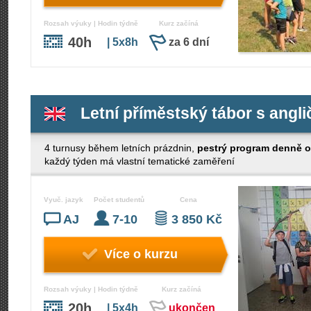
Rozsah výuky | Hodin týdně
Kurz začíná
40h
| 5x8h
za 6 dní
Letní příměstský tábor s angli
4 turnusy během letních prázdnin,
pestrý program denně o
každý týden má vlastní tematické zaměření
Vyuč. jazyk
Počet studentů
Cena
AJ
7-10
3 850 Kč
Více o kurzu
Rozsah výuky | Hodin týdně
Kurz začíná
20h
| 5x4h
ukončen