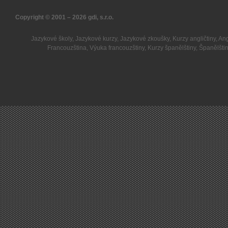
Copyright © 2001 – 2026
gdi, s.r.o.
Jazykové školy
,
Jazykové kurzy
,
Jazykové zkoušky
,
Kurzy angličtiny
,
Ang
Francouzština
,
Výuka francouzštiny
,
Kurzy španělštiny
,
Španělšti