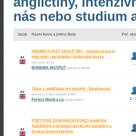
angličtiny, intenzi
nás nebo studium an
Jazyk
Název kurzu a jméno školy
Poč. stu
FIREMNÍ KURZY ANGLIČTINY - zakázkové kurzy
obecného, obchodního i profesního jazyka
AJ
kód kurzu (Aj fir)
–
BOHEMIA INSTITUT
(Jazyková škola)
Tábor s angličtinou pro dospělé - Benešovsko
AJ
kód kurzu (Tábor Dospělí 2026)
1 –
Perfect World s.r.o.
(Sídlo Plzeň )
POBYTOVÉ ZAHRANIČNÍ KURZY angličtiny,
španělštiny a ostatních jazyků pro manažery a
AJ
širokou firemní klientelu