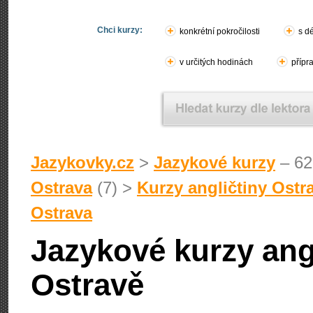
Chci kurzy:
konkrétní pokročilosti
s d
v určitých hodinách
přípr
Jazykovky.cz
>
Jazykové kurzy
– 62
Ostrava
(7) >
Kurzy angličtiny Ostr
Ostrava
Jazykové kurzy angl
Ostravě