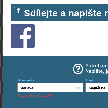
Sdílejte a napišt
Potřebuje
Napište, 
Místo studia
Jazyk
Počet nalezených škol: 17
Chci kurzy: