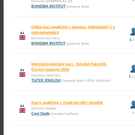
–
kód kurzu (ZAHRMAN-AJ_SJ)
BOHEMIA INSTITUT
(Jazyková škola)
Online kurz angličtiny z domova: individuálně či v
mikroskupinách
AJ
kód kurzu (Aj online)
1 –
BOHEMIA INSTITUT
(Jazyková škola)
Intenzivní pobytový kurz - Středně Pokročilí -
Čertovy kameny 2026
AJ
kód kurzu (Jeseníky)
7 –
TUČEK ENGLISH
(Jazyková škola TUČEK ENGLISH)
Kurzy angličtiny v Anglii pro děti i dospělé
AJ
kód kurzu (Anglie)
–
Cool Study
(Centrála Sedlčany)