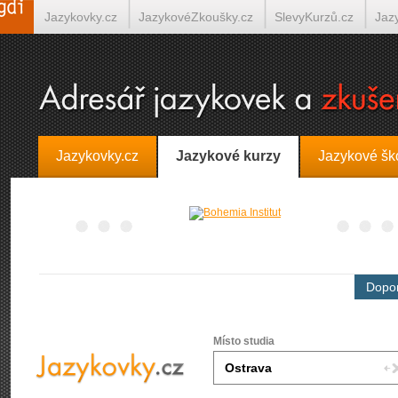
Jazykovky.cz
JazykovéZkoušky.cz
SlevyKurzů.cz
Jaz
Španělština on-line
Italština on-line
Tlumočení-Překlady.
Jazykovky.cz
Jazykové kurzy
Jazykové šk
Dopor
Místo studia