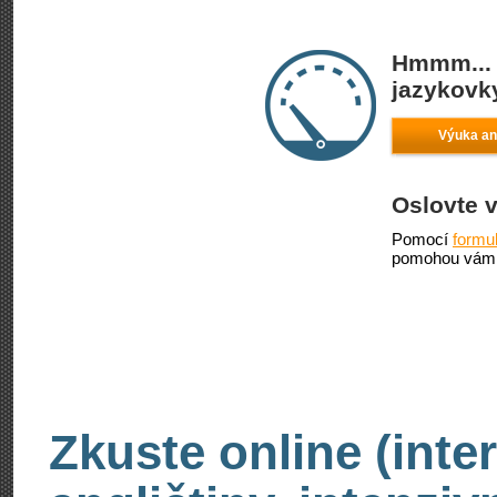
Hmmm... 
jazykovky
Výuka ang
Oslovte 
Pomocí
formu
pomohou vám 
Zkuste online (inte