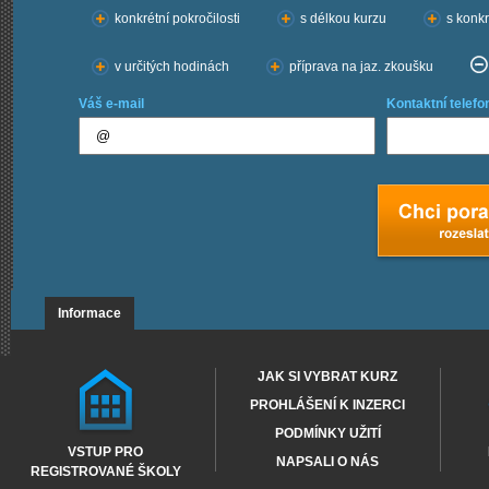
konkrétní pokročilosti
s délkou kurzu
s konkr
v určitých hodinách
příprava na jaz. zkoušku
Váš e-mail
Kontaktní telefo
Informace
JAK SI VYBRAT KURZ
PROHLÁŠENÍ K INZERCI
PODMÍNKY UŽITÍ
VSTUP PRO
NAPSALI O NÁS
REGISTROVANÉ ŠKOLY