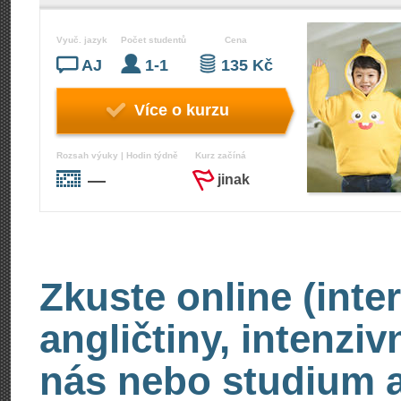
Vyuč. jazyk
Počet studentů
Cena
AJ
1-1
135 Kč
Více o kurzu
Rozsah výuky | Hodin týdně
Kurz začíná
—
jinak
Zkuste online (inte
angličtiny, intenzi
nás nebo studium an