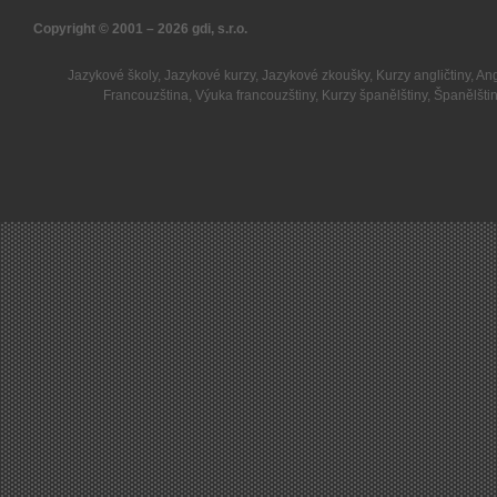
Copyright © 2001 – 2026
gdi, s.r.o.
Jazykové školy
,
Jazykové kurzy
,
Jazykové zkoušky
,
Kurzy angličtiny
,
Ang
Francouzština
,
Výuka francouzštiny
,
Kurzy španělštiny
,
Španělšti