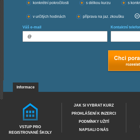
konkrétní pokročilosti
s délkou kurzu
s konkr
v určitých hodinách
příprava na jaz. zkoušku
Váš e-mail
Kontaktní telefo
Informace
JAK SI VYBRAT KURZ
PROHLÁŠENÍ K INZERCI
PODMÍNKY UŽITÍ
VSTUP PRO
NAPSALI O NÁS
REGISTROVANÉ ŠKOLY