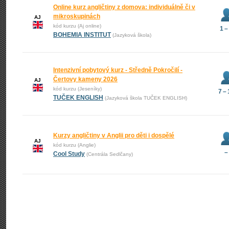
Online kurz angličtiny z domova: individuálně či v
mikroskupinách
AJ
kód kurzu (Aj online)
1 –
BOHEMIA INSTITUT
(Jazyková škola)
Intenzivní pobytový kurz - Středně Pokročilí -
Čertovy kameny 2026
AJ
kód kurzu (Jeseníky)
7 –
TUČEK ENGLISH
(Jazyková škola TUČEK ENGLISH)
Kurzy angličtiny v Anglii pro děti i dospělé
AJ
kód kurzu (Anglie)
–
Cool Study
(Centrála Sedlčany)