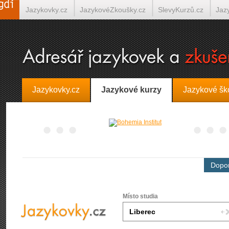
Jazykovky.cz
JazykovéZkoušky.cz
SlevyKurzů.cz
Jaz
Španělština on-line
Italština on-line
Tlumočení-Překlady.
Jazykovky.cz
Jazykové kurzy
Jazykové šk
Dopor
Místo studia