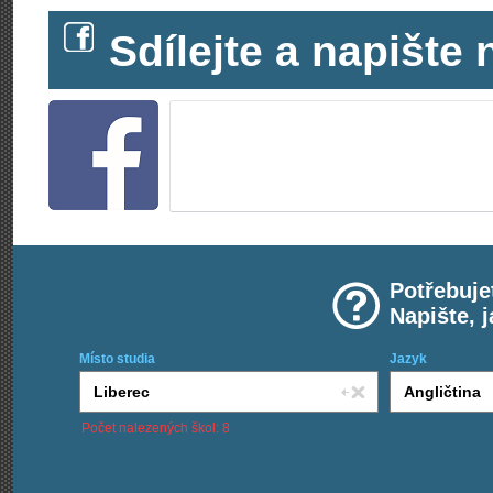
Sdílejte a napišt
Potřebuje
Napište, 
Místo studia
Jazyk
Počet nalezených škol: 8
Chci kurzy: