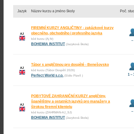
Jazyk
Název kurzu a jméno školy
Poč. stu
FIREMNÍ KURZY ANGLIČTINY - zakázkové kurzy
obecného, obchodního i profesního jazyka
AJ
kód kurzu (Aj fir)
–
BOHEMIA INSTITUT
(Jazyková škola)
Tábor s angličtinou pro dospělé - Benešovsko
AJ
kód kurzu (Tábor Dospělí 2026)
1 –
Perfect World s.r.o.
(Sídlo Plzeň )
POBYTOVÉ ZAHRANIČNÍ KURZY angličtiny,
španělštiny a ostatních jazyků pro manažery a
AJ
širokou firemní klientelu
–
kód kurzu (ZAHRMAN-AJ_SJ)
BOHEMIA INSTITUT
(Jazyková škola)