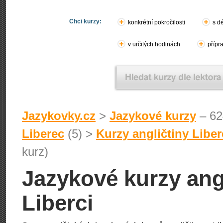
Chci kurzy:
konkrétní pokročilosti
s d
v určitých hodinách
přípr
Jazykovky.cz
>
Jazykové kurzy
– 62
Liberec
(5) >
Kurzy angličtiny Liber
kurz)
Jazykové kurzy angl
Liberci