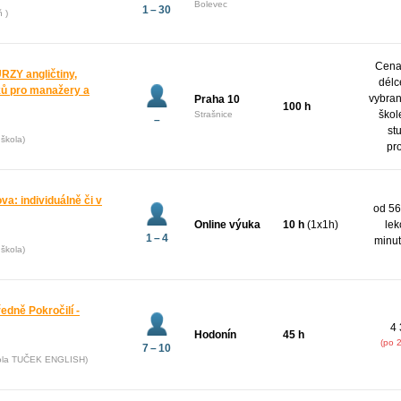
Bolevec
1 – 30
ň )
Cena 
Y angličtiny,
délc
yků pro manažery a
vybran
Praha 10
100 h
škol
Strašnice
–
st
škola)
pr
va: individuálně či v
od 56
Online výuka
10 h
(1x1h)
lek
1 – 4
minut
škola)
ředně Pokročilí -
4 
Hodonín
45 h
(po 
7 – 10
kola TUČEK ENGLISH)