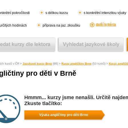
nkrétní pokročilosti
s délkou kurzu
s konkrétní intenzitou výuky
další kritéria
 určitých hodinách
příprava na jaz. zkoušku
ých kurzů v ČR >
Jazykové kurzy Brno
(98) >
Kurzy angličtiny Brno
(53 kurzů) >
Kurzy angličt
ličtiny pro děti v Brně
Hmmm... kurzy jsme nenašli. Určitě najde
Zkuste tlačítko:
Výuka angličtiny pro děti Brno