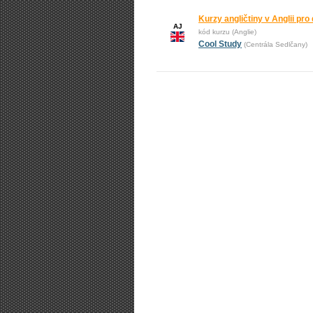
Kurzy angličtiny v Anglii pro 
AJ
kód kurzu (Anglie)
Cool Study
(Centrála Sedlčany)