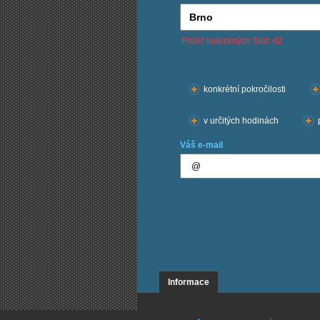
Počet nalezených škol: 42
Chci kurzy:
konkrétní pokročilosti
v určitých hodinách
Váš e-mail
Informace