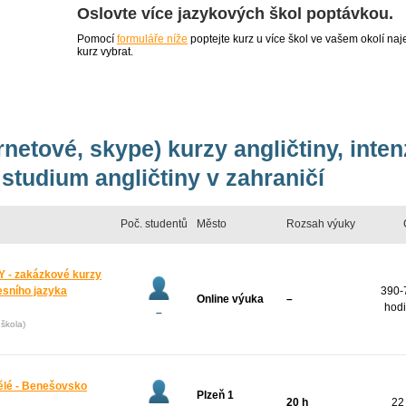
Oslovte více jazykových škol poptávkou.
Pomocí
formuláře níže
poptejte kurz u více škol ve vašem okolí 
kurz vybrat.
rnetové, skype) kurzy angličtiny, inte
studium angličtiny v zahraničí
Poč. studentů
Město
Rozsah výuky
 - zakázkové kurzy
esního jazyka
390-
Online výuka
–
hodi
–
škola)
pělé - Benešovsko
Plzeň 1
20 h
22