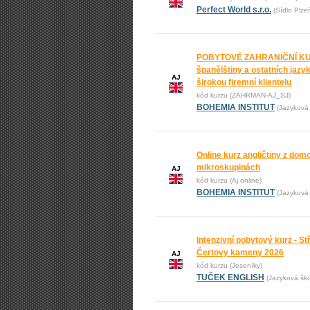
Perfect World s.r.o.
(Sídlo Plze
POBYTOVÉ ZAHRANIČNÍ KURZ
španělštiny a ostatních jaz
AJ
širokou firemní klientelu
kód kurzu (ZAHRMAN-AJ_SJ)
BOHEMIA INSTITUT
(Jazyková 
Online kurz angličtiny z domo
mikroskupinách
AJ
kód kurzu (Aj online)
BOHEMIA INSTITUT
(Jazyková 
Intenzivní pobytový kurz - St
Čertovy kameny 2026
AJ
kód kurzu (Jeseníky)
TUČEK ENGLISH
(Jazyková š