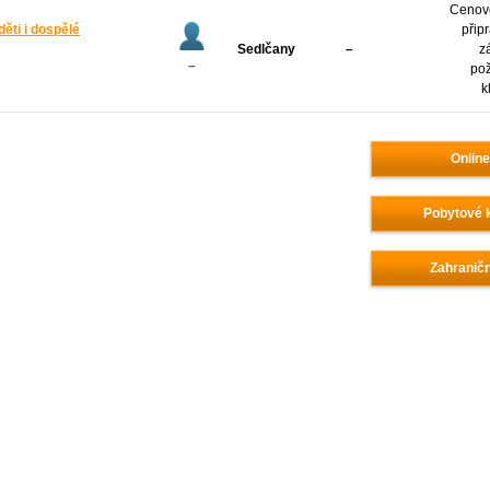
Cenov
děti i dospělé
přip
Sedlčany
–
z
–
po
k
Online
Pobytové k
Zahraničn