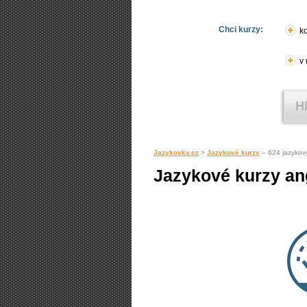
Chci kurzy:
ko
v
Jazykovky.cz
>
Jazykové kurzy
– 624 jazykov
Jazykové kurzy ang