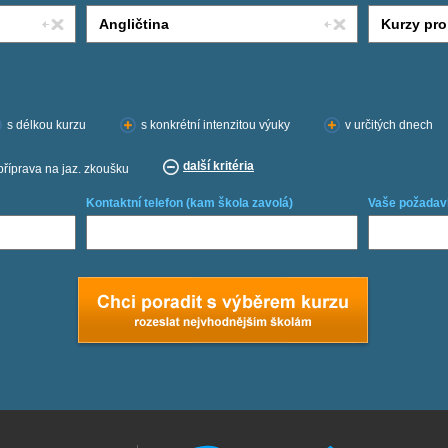
s délkou kurzu
s konkrétní intenzitou výuky
v určitých dnech
další kritéria
příprava na jaz. zkoušku
Kontaktní telefon (kam škola zavolá)
Vaše požadav