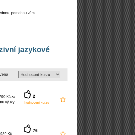
najednou; pomohou vám
nzivní jazykové
Cena
2
790 Kč za
nu výuky
hodnocení kurzu
76
 989 Kč