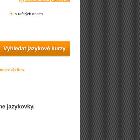
v určitých dnech
iny pro děti Brno
me jazykovky.