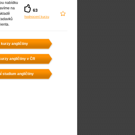
ou nabídku
ravíme na
63
ákladě
hodnocení kurzu
žadavků
lienta.
 kurzy angličtiny
urzy angličtiny v ČR
í studium angličtiny