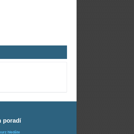
m poradí
kurz hledáte