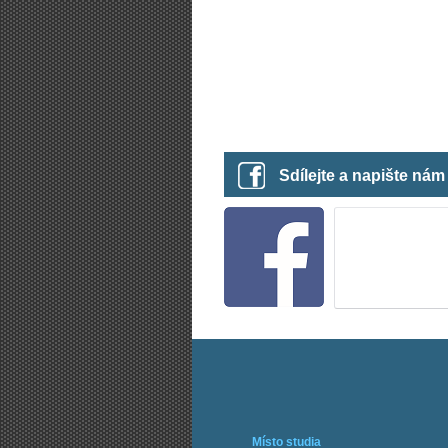
Sdílejte a napište ná
Místo studia