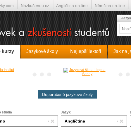
yky.com
Nazkušenou.cz
Angličtina on-line
Němčina on-line
lumočí.cz
Jazyk
 kurzy
Jazykové školy
Nejlepší lektoři
Jak na j
Doporučené jazykové školy
o studia
Jazyk