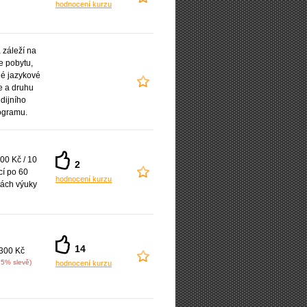
hodnocení kurzu
záleží na
e pobytu,
é jazykové
e a druhu
udijního
ogramu.
00 Kč / 10
2
cí po 60
hodnocení kurzu
ách výuky
14
300 Kč
25% slevě)
hodnocení kurzu