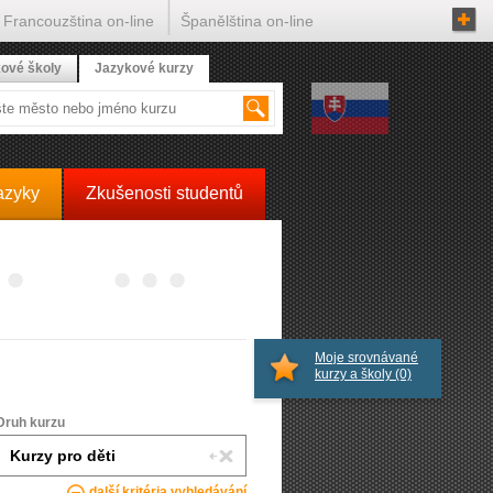
Francouzština on-line
Španělština on-line
ové školy
Jazykové kurzy
azyky
Zkušenosti studentů
Moje srovnávané
kurzy a školy
(0)
Druh kurzu
další kritéria vyhledávání