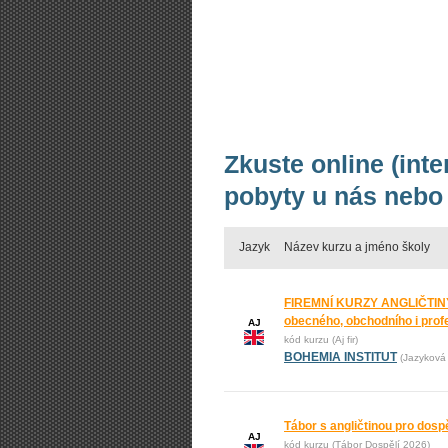
Zkuste online (inte
pobyty u nás nebo 
Jazyk
Název kurzu a jméno školy
FIREMNÍ KURZY ANGLIČTINY
obecného, obchodního i prof
AJ
kód kurzu (Aj fir)
BOHEMIA INSTITUT
(Jazyková 
Tábor s angličtinou pro dos
AJ
kód kurzu (Tábor Dospělí 2026)