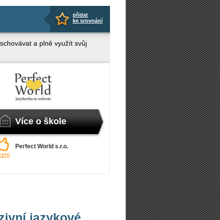
přidat
ke srovnání
eschovávat a plně využít svůj
Více o škole
Perfect World s.r.o.
cení
nzivní jazykové