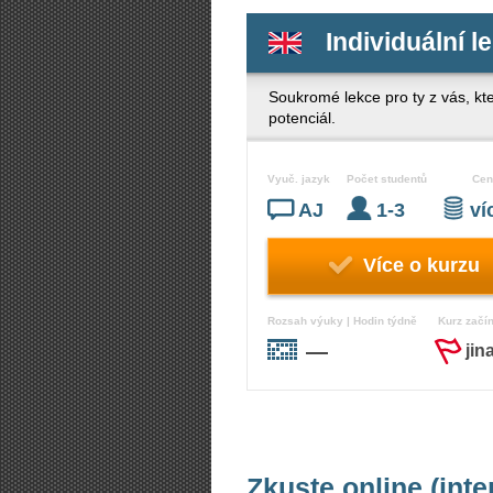
Individuální l
Soukromé lekce pro ty z vás, kte
potenciál.
Vyuč. jazyk
Počet studentů
Cen
AJ
1-3
v
Více o kurzu
Rozsah výuky | Hodin týdně
Kurz začí
—
jin
Zkuste online (inte