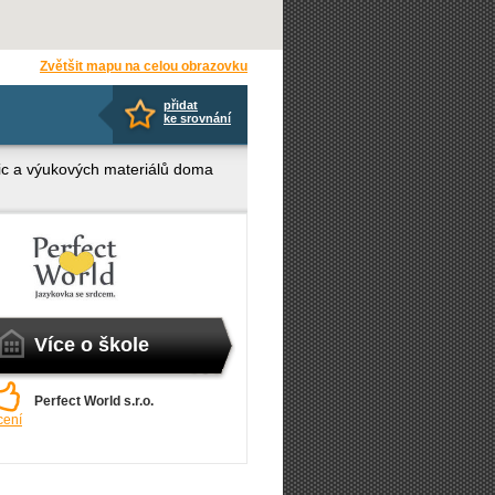
Zvětšit mapu na celou obrazovku
přidat
ke srovnání
bnic a výukových materiálů doma
Více o škole
Perfect World s.r.o.
cení