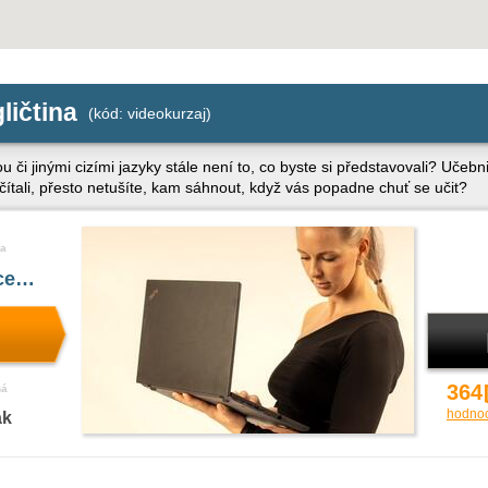
ličtina
(kód: videokurzaj)
u či jinými cizími jazyky stále není to, co byste si představovali? Uče
očítali, přesto netušíte, kam sáhnout, když vás popadne chuť se učit?
a
íce…
364
ná
hodno
ak