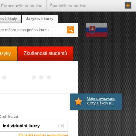
Francouzština on-line
Španělština on-line
ové školy
Jazykové kurzy
azyky
Zkušenosti studentů
Moje srovnávané
kurzy a školy
(0)
Druh kurzu
další kritéria vyhledávání