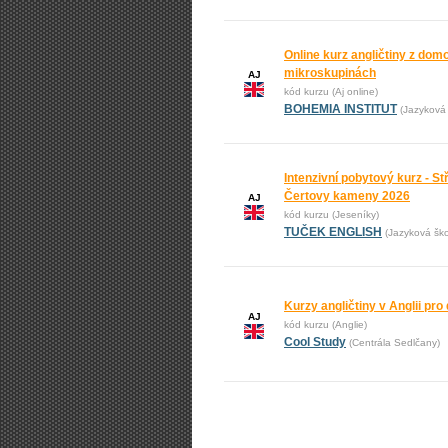
Online kurz angličtiny z domo
mikroskupinách
AJ
kód kurzu (Aj online)
BOHEMIA INSTITUT
(Jazyková 
Intenzivní pobytový kurz - St
Čertovy kameny 2026
AJ
kód kurzu (Jeseníky)
TUČEK ENGLISH
(Jazyková š
Kurzy angličtiny v Anglii pro 
AJ
kód kurzu (Anglie)
Cool Study
(Centrála Sedlčany)