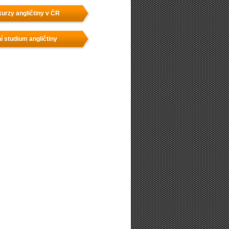
urzy angličtiny v ČR
í studium angličtiny