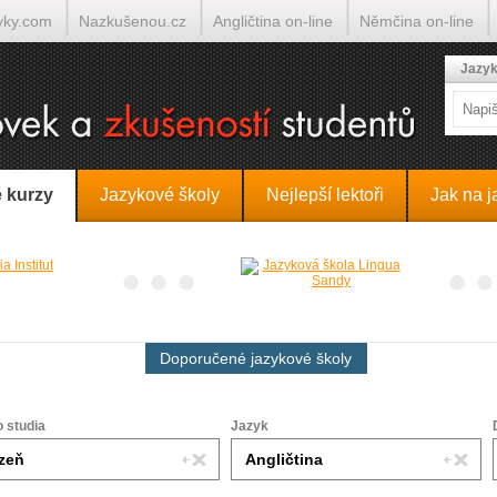
yky.com
Nazkušenou.cz
Angličtina on-line
Němčina on-line
lumočí.cz
Jazyk
 kurzy
Jazykové školy
Nejlepší lektoři
Jak na j
Doporučené jazykové školy
o studia
Jazyk