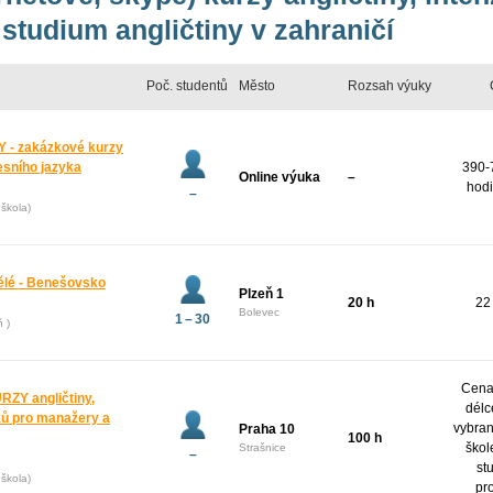
studium angličtiny v zahraničí
Poč. studentů
Město
Rozsah výuky
 - zakázkové kurzy
esního jazyka
390-
Online výuka
–
hodi
–
škola)
pělé - Benešovsko
Plzeň 1
20 h
22
Bolevec
1 – 30
ň )
Cena 
Y angličtiny,
délc
yků pro manažery a
vybran
Praha 10
100 h
škol
Strašnice
–
st
škola)
pr