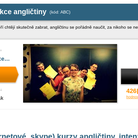
ekce angličtiny
(kód: ABC)
ří chtějí skutečně zabrat, angličtinu se pořádně naučit, za nikoho se n
a
íce…
426
ná
hodno
ak
rnetové, skype) kurzy angličtiny, inte