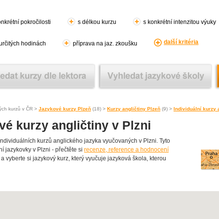
nkrétní pokročilosti
s délkou kurzu
s konkrétní intenzitou výuky
další kritéria
 určitých hodinách
příprava na jaz. zkoušku
ých kurzů v ČR >
Jazykové kurzy Plzeň
(18) >
Kurzy angličtiny Plzeň
(9) >
Individuální kurzy 
vé kurzy angličtiny v Plzni
ividuálních kurzů anglického jazyka vyučovaných v Plzni. Tyto
ní jazykovky v Plzni - přečtěte si
recenze, reference a hodnocení
 a vyberte si jazykový kurz, který vyučuje jazyková škola, kterou