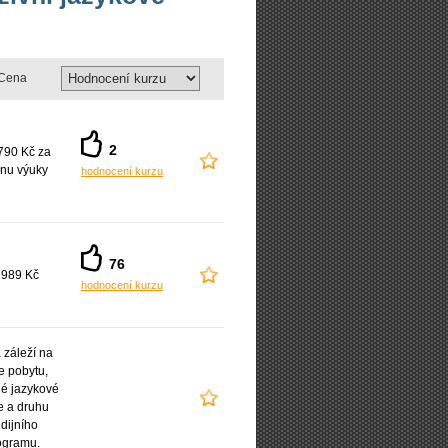
Cena
2
790 Kč za
nu výuky
hodnocení kurzu
76
 989 Kč
hodnocení kurzu
záleží na
e pobytu,
é jazykové
e a druhu
udijního
ogramu.