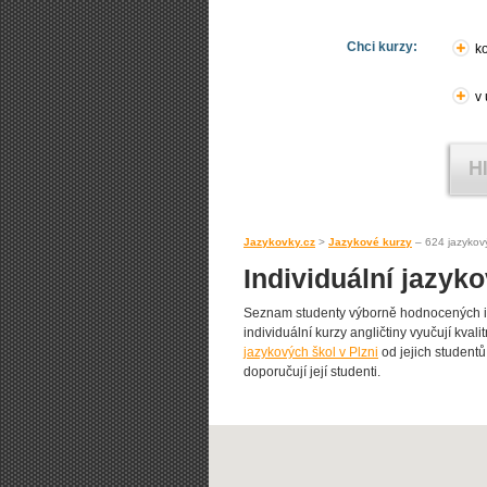
Chci kurzy:
ko
v
Jazykovky.cz
>
Jazykové kurzy
– 624 jazykov
Individuální jazyko
Seznam studenty výborně hodnocených ind
individuální kurzy angličtiny vyučují kvalit
jazykových škol v Plzni
od jejich studentů
doporučují její studenti.