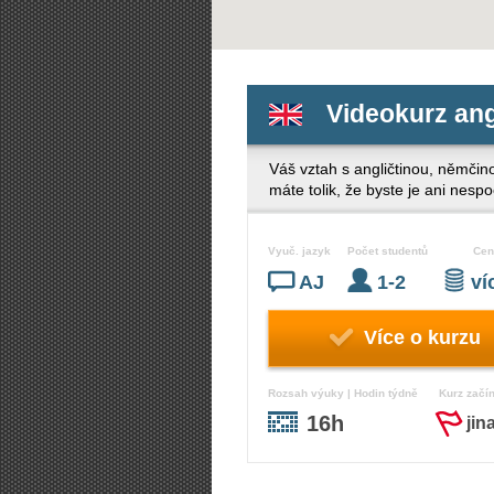
Videokurz ang
Váš vztah s angličtinou, němčino
máte tolik, že byste je ani nesp
Vyuč. jazyk
Počet studentů
Cen
AJ
1-2
v
Více o kurzu
Rozsah výuky | Hodin týdně
Kurz začí
16h
jin