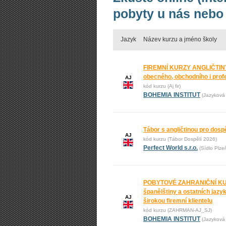
pobyty u nás nebo 
Jazyk
Název kurzu a jméno školy
FIREMNÍ KURZY ANGLIČTINY
obecného, obchodního i prof
AJ
kód kurzu (Aj fir)
BOHEMIA INSTITUT
(Jazyková 
Tábor s angličtinou pro dos
AJ
kód kurzu (Tábor Dospělí 2026)
Perfect World s.r.o.
(Sídlo Plze
POBYTOVÉ ZAHRANIČNÍ KURZ
španělštiny a ostatních jaz
AJ
širokou firemní klientelu
kód kurzu (ZAHRMAN-AJ_SJ)
BOHEMIA INSTITUT
(Jazyková 