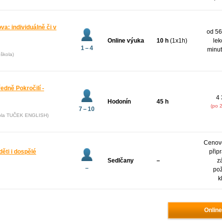
va: individuálně či v
od 56
Online výuka
10 h
(1x1h)
lek
1 – 4
minut
škola)
ředně Pokročilí -
4 
Hodonín
45 h
(po 
7 – 10
kola TUČEK ENGLISH)
Cenov
děti i dospělé
přip
Sedlčany
–
z
–
po
k
Online