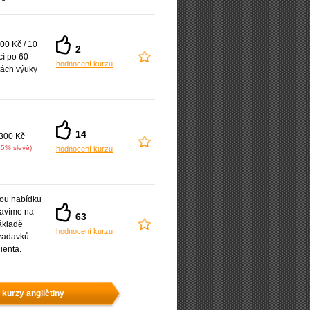
00 Kč / 10
2
cí po 60
hodnocení kurzu
ách výuky
14
300 Kč
25% slevě)
hodnocení kurzu
ou nabídku
ravíme na
63
ákladě
hodnocení kurzu
žadavků
lienta.
 kurzy angličtiny