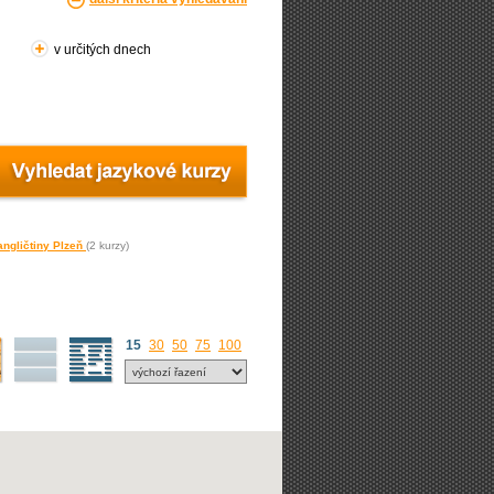
v určitých dnech
angličtiny Plzeň
(2 kurzy)
15
30
50
75
100