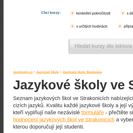
Chci kurzy:
konkrétní pokročilosti
s d
v určitých hodinách
přípr
Jazykovky.cz
>
Jazykové školy
>
Jazykové školy Strakonice
Jazykové školy ve 
Seznam jazykových škol ve Strakonicích nabízející
cizích jazyků. Kvalitu každé jazykové školy a její vý
kteří vyplňují naše nezávislé
formuláře
- přečtěte s
hodnocení jazykových škol ve Strakonicích
a vyber
kterou doporučují její studenti.