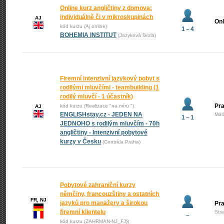
Online kurz angličtiny z domova:
individuálně či v mikroskupinách
AJ
Onl
kód kurzu (Aj online)
1 – 4
BOHEMIA INSTITUT
(Jazyková škola)
Firemní intenzivní jazykový pobyt s
rodilými mluvčími - teambuilding (1
rodilý mluvčí - 1 účastník)
Pra
kód kurzu (Realizace "na míru ")
AJ
ENGLISHstay.cz - JEDEN NA
Mal
1 – 1
JEDNOHO s rodilým mluvčím - 70h
angličtiny - Intenzivní pobytové
kurzy v Česku
(Centrála Praha)
Pobytové zahraniční kurzy
němčiny, francouzštiny a ostatních
FR, NJ
jazyků pro manažery a širokou
Pr
firemní klientelu
Str
–
kód kurzu (ZAHRMAN-NJ_FJ))