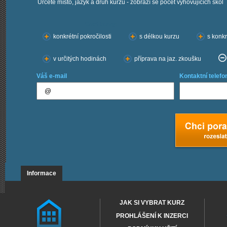
Určete místo, jazyk a druh kurzu - zobrazí se počet vyhovujících škol
Chci kurzy:
konkrétní pokročilosti
s délkou kurzu
s konkr
v určitých hodinách
příprava na jaz. zkoušku
Váš e-mail
Kontaktní telefo
Informace
JAK SI VYBRAT KURZ
PROHLÁŠENÍ K INZERCI