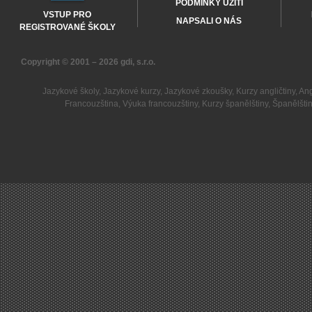
PODMÍNKY UŽITÍ
VSTUP PRO
NAPSALI O NÁS
REGISTROVANÉ ŠKOLY
Copyright © 2001 – 2026
gdi, s.r.o.
Jazykové školy
,
Jazykové kurzy
,
Jazykové zkoušky
,
Kurzy angličtiny
,
Ang
Francouzština
,
Výuka francouzštiny
,
Kurzy španělštiny
,
Španělšti