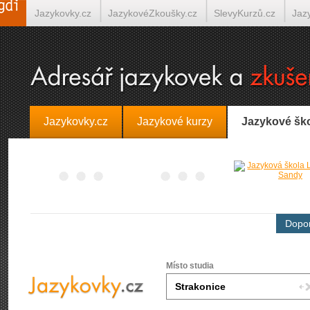
Jazykovky.cz
JazykovéZkoušky.cz
SlevyKurzů.cz
Jaz
Španělština on-line
Italština on-line
Tlumočení-Překlady.
Jazykovky.cz
Jazykové kurzy
Jazykové šk
Dopor
Místo studia