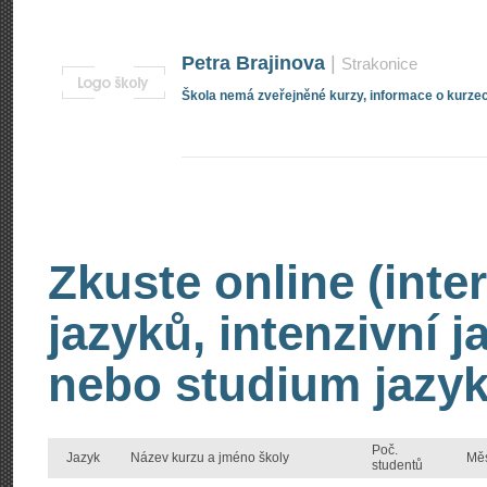
Petra Brajinova
|
Strakonice
Škola nemá zveřejněné kurzy, informace o kurzec
Zkuste online (inte
jazyků, intenzivní 
nebo studium jazyk
Poč.
Jazyk
Název kurzu a jméno školy
Mě
studentů