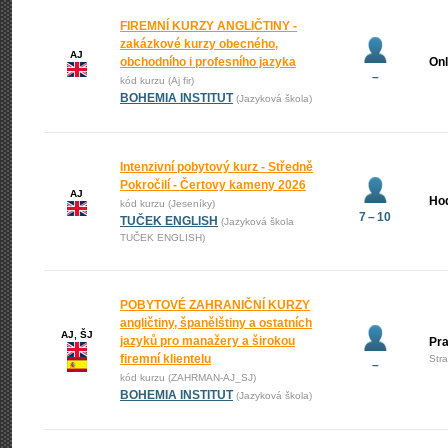
FIREMNÍ KURZY ANGLIČTINY -
zakázkové kurzy obecného,
AJ
obchodního i profesního jazyka
Onl
–
kód kurzu (Aj fir)
BOHEMIA INSTITUT
(Jazyková škola)
Intenzivní pobytový kurz - Středně
Pokročilí - Čertovy kameny 2026
AJ
Ho
kód kurzu (Jeseníky)
7 – 10
TUČEK ENGLISH
(Jazyková škola
TUČEK ENGLISH)
POBYTOVÉ ZAHRANIČNÍ KURZY
angličtiny, španělštiny a ostatních
AJ, ŠJ
jazyků pro manažery a širokou
Pr
firemní klientelu
Str
–
kód kurzu (ZAHRMAN-AJ_SJ)
BOHEMIA INSTITUT
(Jazyková škola)