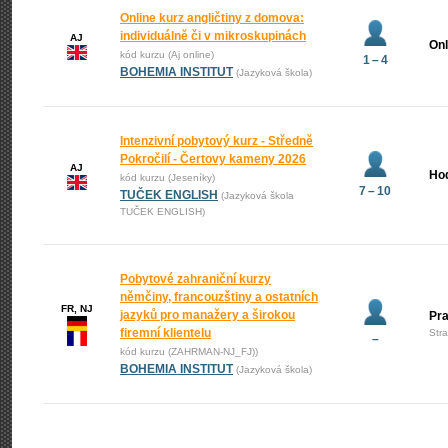
Online kurz angličtiny z domova:
individuálně či v mikroskupinách
AJ
Onl
kód kurzu (Aj online)
1 – 4
BOHEMIA INSTITUT
(Jazyková škola)
Intenzivní pobytový kurz - Středně
Pokročilí - Čertovy kameny 2026
AJ
Ho
kód kurzu (Jeseníky)
7 – 10
TUČEK ENGLISH
(Jazyková škola
TUČEK ENGLISH)
Pobytové zahraniční kurzy
němčiny, francouzštiny a ostatních
FR, NJ
jazyků pro manažery a širokou
Pr
firemní klientelu
Str
–
kód kurzu (ZAHRMAN-NJ_FJ))
BOHEMIA INSTITUT
(Jazyková škola)