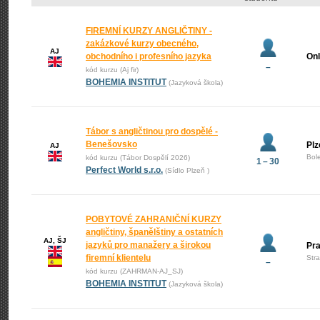
FIREMNÍ KURZY ANGLIČTINY -
zakázkové kurzy obecného,
AJ
obchodního i profesního jazyka
Onl
–
kód kurzu (Aj fir)
BOHEMIA INSTITUT
(Jazyková škola)
Tábor s angličtinou pro dospělé -
Benešovsko
Plz
AJ
Bol
kód kurzu (Tábor Dospělí 2026)
1 – 30
Perfect World s.r.o.
(Sídlo Plzeň )
POBYTOVÉ ZAHRANIČNÍ KURZY
angličtiny, španělštiny a ostatních
AJ, ŠJ
jazyků pro manažery a širokou
Pr
firemní klientelu
Str
–
kód kurzu (ZAHRMAN-AJ_SJ)
BOHEMIA INSTITUT
(Jazyková škola)