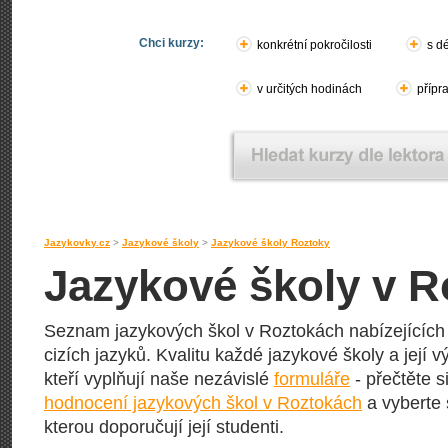
Chci kurzy:
konkrétní pokročilosti
s d
v určitých hodinách
přípr
Jazykovky.cz
>
Jazykové školy
>
Jazykové školy Roztoky
Jazykové školy v 
Seznam jazykových škol v Roztokách nabízejících 
cizích jazyků. Kvalitu každé jazykové školy a její vý
kteří vyplňují naše nezávislé
formuláře
- přečtěte s
hodnocení jazykových škol v Roztokách
a vyberte 
kterou doporučují její studenti.