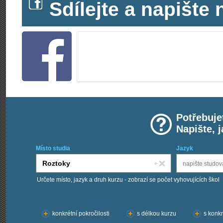
Sdílejte a napišt
Potřebuje
Napište, 
Místo studia
Jazyk
Určete místo, jazyk a druh kurzu - zobrazí se počet vyhovujících škol
Chci kurzy:
konkrétní pokročilosti
s délkou kurzu
s konkr