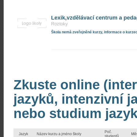
Lexik,vzdělávací centrum a peda
Roztoky
Škola nemá zveřejněné kurzy, informace o kurzec
Zkuste online (inte
jazyků, intenzivní 
nebo studium jazyk
Poč.
Jazyk
Název kurzu a jméno školy
Mě
studentů