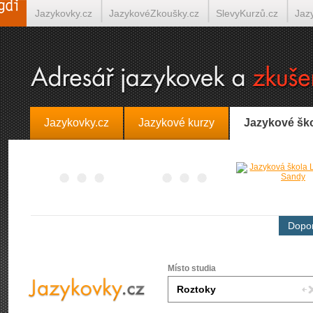
Jazykovky.cz
JazykovéZkoušky.cz
SlevyKurzů.cz
Jaz
Španělština on-line
Italština on-line
Tlumočení-Překlady.
Jazykovky.cz
Jazykové kurzy
Jazykové šk
Dopor
Místo studia