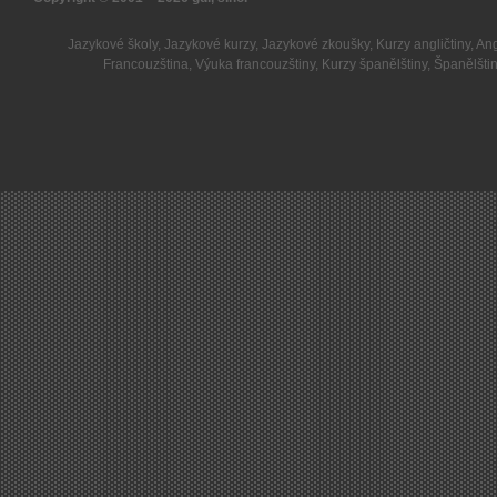
Jazykové školy
,
Jazykové kurzy
,
Jazykové zkoušky
,
Kurzy angličtiny
,
Ang
Francouzština
,
Výuka francouzštiny
,
Kurzy španělštiny
,
Španělšti