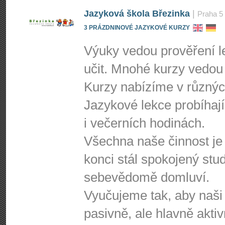
Jazyková škola Březinka
|
Praha 5
3 PRÁZDNINOVÉ JAZYKOVÉ KURZY
Výuky vedou prověření le
učit. Mnohé kurzy vedou 
Kurzy nabízíme v různýc
Jazykové lekce probíhají
i večerních hodinách.
Všechna naše činnost je
konci stál spokojený stud
sebevědomě domluví.
Vyučujeme tak, aby naši k
pasivně, ale hlavně aktiv