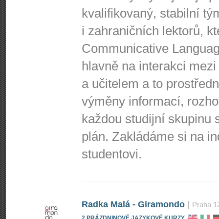
kvalifikovaný, stabilní t
i zahraničních lektorů, 
Communicative Language
hlavně na interakci mezi 
a učitelem a to prostředn
výměny informací, rozho
každou studijní skupinu s
plán. Zakládáme si na i
studentovi.
Radka Malá - Giramondo
|
Praha 1
2 PRÁZDNINOVÉ JAZYKOVÉ KURZY