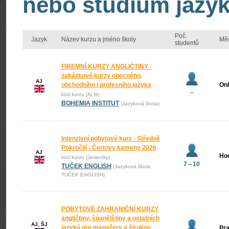
nebo studium jazyk
Poč.
Jazyk
Název kurzu a jméno školy
Mě
studentů
FIREMNÍ KURZY ANGLIČTINY -
zakázkové kurzy obecného,
AJ
obchodního i profesního jazyka
Onl
–
kód kurzu (Aj fir)
BOHEMIA INSTITUT
(Jazyková škola)
Intenzivní pobytový kurz - Středně
Pokročilí - Čertovy kameny 2026
AJ
Ho
kód kurzu (Jeseníky)
7 – 10
TUČEK ENGLISH
(Jazyková škola
TUČEK ENGLISH)
POBYTOVÉ ZAHRANIČNÍ KURZY
angličtiny, španělštiny a ostatních
AJ, ŠJ
jazyků pro manažery a širokou
Pr