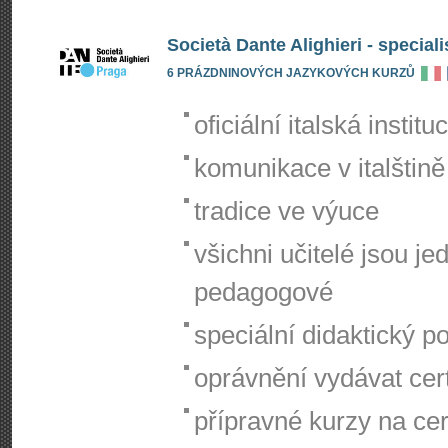
Società Dante Alighieri - speciali
6 PRÁZDNINOVÝCH JAZYKOVÝCH KURZŮ
oficiální italská institu
komunikace v italštině
tradice ve výuce
všichni učitelé jsou je
pedagogové
speciální didaktický p
oprávnění vydávat certi
přípravné kurzy na cert