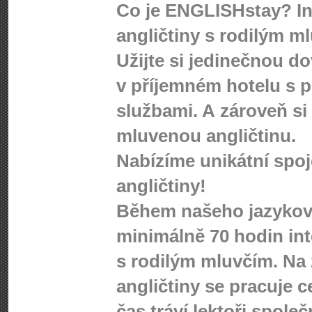
Co je ENGLISHstay? In
angličtiny s rodilým m
Užijte si jedinečnou d
v příjemném hotelu s p
službami. A zároveň si
mluvenou angličtinu.
Nabízíme unikátní spo
angličtiny!
Během našeho jazykové
minimálně 70 hodin int
s rodilým mluvčím. Na 
angličtiny se pracuje c
čas tráví lektoři spole