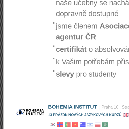
naše učebny se nachá
dopravně dostupné
jsme členem
Asociac
agentur ČR
certifikát
o absolvová
k Vašim potřebám při
slevy
pro studenty
BOHEMIA INSTITUT
|
Praha 10
, Str
13 PRÁZDNINOVÝCH JAZYKOVÝCH KURZŮ