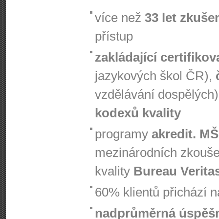
více než
33 let zkuše
přístup
zakládající certifiko
jazykových škol ČR),
vzdělávání dospělých)
kodexů kvality
programy
akredit. M
mezinárodních zkouš
kvality
Bureau Verita
60% klientů přichází 
nadprůměrná úspěš