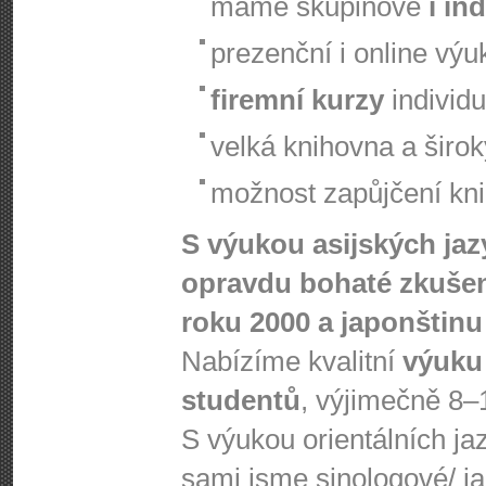
máme skupinové
i in
prezenční i online výu
firemní kurzy
individu
velká knihovna a širo
možnost zapůjčení knih
S výukou asijských ja
opravdu bohaté zkušen
roku 2000 a japonštinu 
Nabízíme kvalitní
výuku
studentů
, výjimečně 8–
S výukou orientálních j
sami jsme sinologové/ j