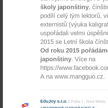
školy japonštiny
, čínšt
podílí celý tým lektorů, 
externistů (výuka kaligra
uspořádali velmi úspěšnou
2015 se Letní škola čínš
Od roku 2015 pořádáme
japonštiny
. Více na
https://www.fa­cebook.com
A na www.mangguo.cz.
EduJoy s.r.o.
|
Praha 1
, Nové Město
2 PRÁZDNINOVÉ JAZYKOVÉ KURZY