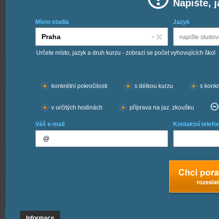
Napište, 
Místo studia
Jazyk
Určete místo, jazyk a druh kurzu - zobrazí se počet vyhovujících škol
Chci kurzy:
konkrétní pokročilosti
s délkou kurzu
s konkr
v určitých hodinách
příprava na jaz. zkoušku
Váš e-mail
Kontaktní telefo
Informace