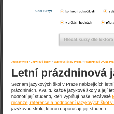
Chci kurzy:
konkrétní pokročilosti
s d
v určitých hodinách
přípr
Jazykovky.cz
>
Jazykové školy
>
Jazykové školy Praha
>
Prázdninová výuka Pra
Letní prázdninová 
Seznam jazykových škol v Praze nabízejících letní
prázdninách. Kvalitu každé jazykové školy a její l
hodnotí její studenti, kteří vyplňují naše nezávislé
recenze, reference a hodnocení jazykových škol v
jazykovou školu, kterou doporučují její studenti.