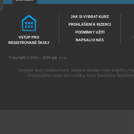
JAK SI VYBRAT KURZ
PROHLÁŠENÍ K INZERCI
PODMÍNKY UŽITÍ
VSTUP PRO
NAPSALI O NÁS
REGISTROVANÉ ŠKOLY
Copyright © 2001 – 2026
gdi, s.r.o.
Jazykové školy
,
Jazykové kurzy
,
Jazykové zkoušky
,
Kurzy angličtiny
,
Ang
Francouzština
,
Výuka francouzštiny
,
Kurzy španělštiny
,
Španělšti