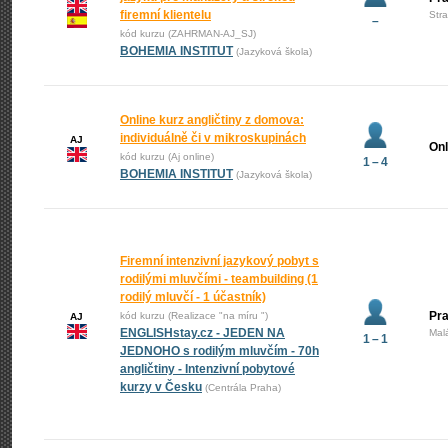
firemní klientelu
Str
–
kód kurzu (ZAHRMAN-AJ_SJ)
BOHEMIA INSTITUT
(Jazyková škola)
Online kurz angličtiny z domova:
individuálně či v mikroskupinách
AJ
Onl
kód kurzu (Aj online)
1 – 4
BOHEMIA INSTITUT
(Jazyková škola)
Firemní intenzivní jazykový pobyt s
rodilými mluvčími - teambuilding (1
rodilý mluvčí - 1 účastník)
Pra
kód kurzu (Realizace "na míru ")
AJ
ENGLISHstay.cz - JEDEN NA
Mal
1 – 1
JEDNOHO s rodilým mluvčím - 70h
angličtiny - Intenzivní pobytové
kurzy v Česku
(Centrála Praha)