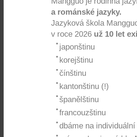
Mangguo je rodinná jaz
a románské jazyky.
Jazyková škola Mangguo
v roce 2026
už 10 let ex
japonštinu
korejštinu
čínštinu
kantonštinu (!)
španělštinu
francouzštinu
dbáme na individuální 