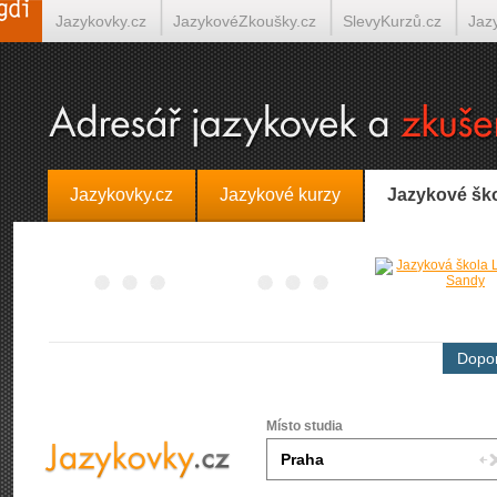
Jazykovky.cz
JazykovéZkoušky.cz
SlevyKurzů.cz
Jaz
Španělština on-line
Italština on-line
Tlumočení-Překlady.
Jazykovky.cz
Jazykové kurzy
Jazykové šk
Dopor
Místo studia