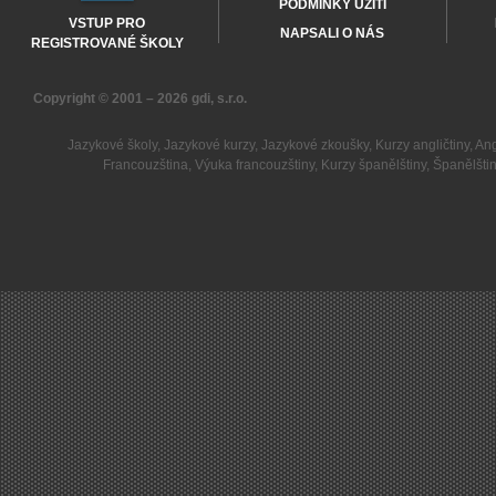
PODMÍNKY UŽITÍ
VSTUP PRO
NAPSALI O NÁS
REGISTROVANÉ ŠKOLY
Copyright © 2001 – 2026
gdi, s.r.o.
Jazykové školy
,
Jazykové kurzy
,
Jazykové zkoušky
,
Kurzy angličtiny
,
Ang
Francouzština
,
Výuka francouzštiny
,
Kurzy španělštiny
,
Španělšti