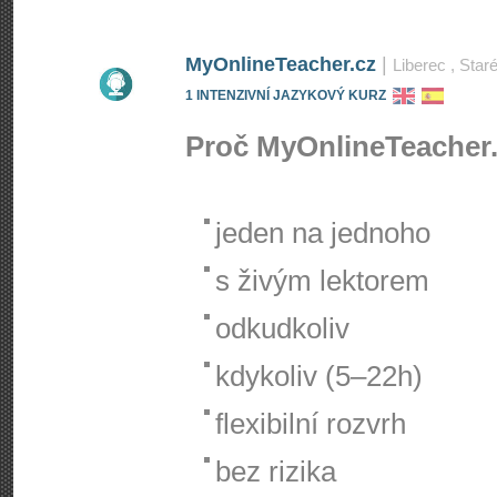
MyOnlineTeacher.cz
|
Liberec
, Star
1 INTENZIVNÍ JAZYKOVÝ KURZ
Proč MyOnlineTeacher­
jeden na jednoho
s živým lektorem
odkudkoliv
kdykoliv (5–22h)
flexibilní rozvrh
bez rizika