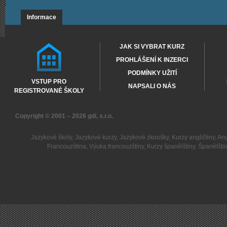
Informace
JAK SI VYBRAT KURZ
PROHLÁŠENÍ K INZERCI
PODMÍNKY UŽITÍ
VSTUP PRO
NAPSALI O NÁS
REGISTROVANÉ ŠKOLY
Copyright © 2001 – 2026
gdi, s.r.o.
Jazykové školy
,
Jazykové kurzy
,
Jazykové zkoušky
,
Kurzy angličtiny
,
Ang
Francouzština
,
Výuka francouzštiny
,
Kurzy španělštiny
,
Španělšti