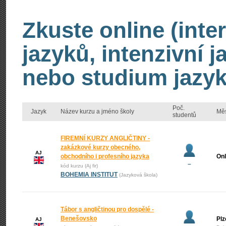
Zkuste online (inte
jazyků, intenzivní 
nebo studium jazyk
Poč.
Jazyk
Název kurzu a jméno školy
Mě
studentů
FIREMNÍ KURZY ANGLIČTINY -
zakázkové kurzy obecného,
AJ
obchodního i profesního jazyka
Onl
–
kód kurzu (Aj fir)
BOHEMIA INSTITUT
(Jazyková škola)
Tábor s angličtinou pro dospělé -
Benešovsko
Plz
AJ