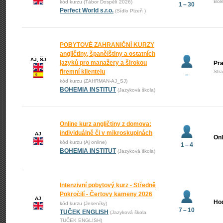
Bol
kód kurzu (Tábor Dospělí 2026)
1 – 30
Perfect World s.r.o.
(Sídlo Plzeň )
POBYTOVÉ ZAHRANIČNÍ KURZY
angličtiny, španělštiny a ostatních
AJ, ŠJ
jazyků pro manažery a širokou
Pr
firemní klientelu
Str
–
kód kurzu (ZAHRMAN-AJ_SJ)
BOHEMIA INSTITUT
(Jazyková škola)
Online kurz angličtiny z domova:
individuálně či v mikroskupinách
AJ
Onl
kód kurzu (Aj online)
1 – 4
BOHEMIA INSTITUT
(Jazyková škola)
Intenzivní pobytový kurz - Středně
Pokročilí - Čertovy kameny 2026
AJ
Ho
kód kurzu (Jeseníky)
7 – 10
TUČEK ENGLISH
(Jazyková škola
TUČEK ENGLISH)