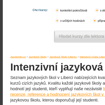
Chci kurzy:
konkrétní pokročilosti
s d
v určitých hodinách
přípr
Jazykovky.cz
>
Jazykové školy
>
Jazykové školy Liberec
>
Intenzivní výuka Libe
Intenzivní jazyková
Seznam jazykových škol v Liberci nabízejících kval
kurzů cizích jazyků. Kvalitu každé jazykové školy a 
hodnotí její studenti, kteří vyplňují naše nezávislé
recenze, reference a hodnocení jazykových škol v 
jazykovou školu, kterou doporučují její studenti.