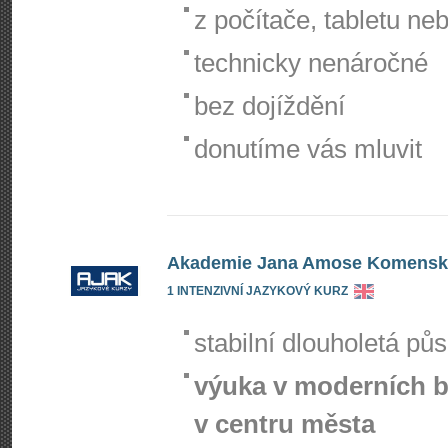
z počítače, tabletu ne
technicky nenáročné
bez dojíždění
donutíme vás mluvit
Akademie Jana Amose Komenskéh
1 INTENZIVNÍ JAZYKOVÝ KURZ
stabilní dlouholetá pů
výuka v moderních 
v centru města