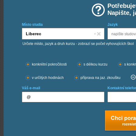
Potřebuje
Napište, 
Místo studia
Jazyk
Určete místo, jazyk a druh kurzu - zobrazí se počet vyhovujících škol
Chci kurzy:
konkrétní pokročilosti
s délkou kurzu
s konkr
v určitých hodinách
příprava na jaz. zkoušku
Váš e-mail
Kontaktní telefo