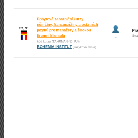
Pobytové zahraniční kurzy
němčiny, francouzštiny a ostatních
FR, NJ
jazyků pro manažery a širokou
Pr
firemní klientelu
Str
–
kód kurzu (ZAHRMAN-NJ_FJ))
BOHEMIA INSTITUT
(Jazyková škola)