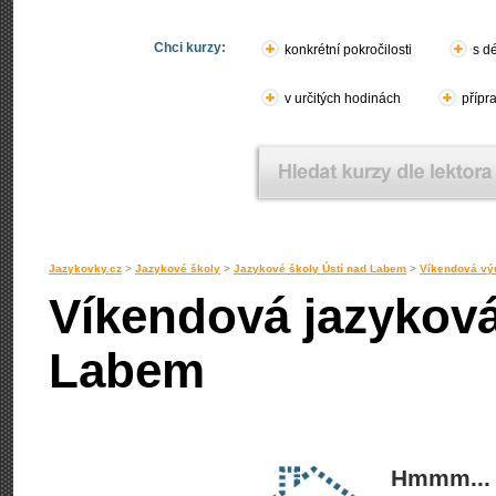
Chci kurzy:
konkrétní pokročilosti
s d
v určitých hodinách
přípr
Jazykovky.cz
>
Jazykové školy
>
Jazykové školy Ústí nad Labem
>
Víkendová vý
Víkendová jazyková
Labem
Hmmm... 