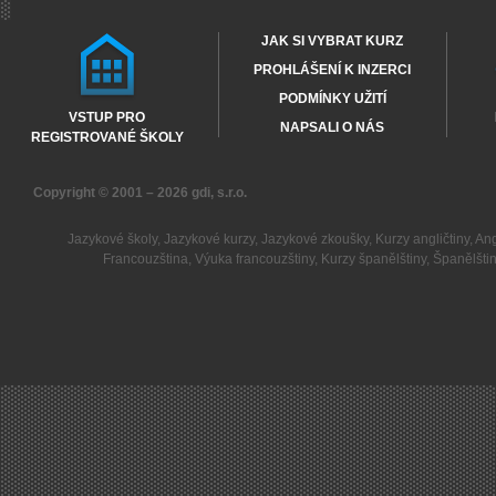
JAK SI VYBRAT KURZ
PROHLÁŠENÍ K INZERCI
PODMÍNKY UŽITÍ
VSTUP PRO
NAPSALI O NÁS
REGISTROVANÉ ŠKOLY
Copyright © 2001 – 2026
gdi, s.r.o.
Jazykové školy
,
Jazykové kurzy
,
Jazykové zkoušky
,
Kurzy angličtiny
,
Ang
Francouzština
,
Výuka francouzštiny
,
Kurzy španělštiny
,
Španělšti