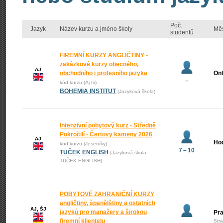
Poč.
Jazyk
Název kurzu a jméno školy
Mě
studentů
FIREMNÍ KURZY ANGLIČTINY -
zakázkové kurzy obecného,
AJ
obchodního i profesního jazyka
Onl
–
kód kurzu (Aj fir)
BOHEMIA INSTITUT
(Jazyková škola)
Intenzivní pobytový kurz - Středně
Pokročilí - Čertovy kameny 2026
AJ
Ho
kód kurzu (Jeseníky)
7 – 10
TUČEK ENGLISH
(Jazyková škola
TUČEK ENGLISH)
POBYTOVÉ ZAHRANIČNÍ KURZY
angličtiny, španělštiny a ostatních
AJ, ŠJ
jazyků pro manažery a širokou
Pr
firemní klientelu
Str