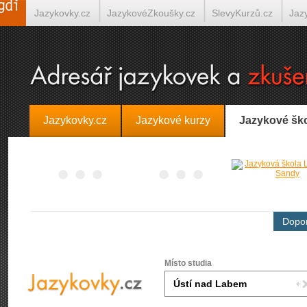
Jazykovky.cz
JazykovéZkoušky.cz
SlevyKurzů.cz
Jaz
Španělština on-line
Italština on-line
Tlumočení-Překlady.
Jazykovky.cz
Jazykové kurzy
Jazykové šk
Dopor
Místo studia