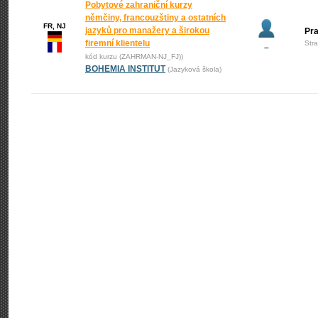
Pobytové zahraniční kurzy
němčiny, francouzštiny a ostatních
FR, NJ
jazyků pro manažery a širokou
Pr
firemní klientelu
Str
–
kód kurzu (ZAHRMAN-NJ_FJ))
BOHEMIA INSTITUT
(Jazyková škola)