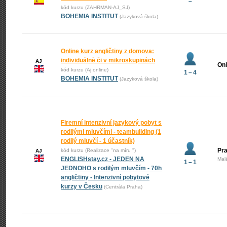
–
kód kurzu (ZAHRMAN-AJ_SJ)
BOHEMIA INSTITUT
(Jazyková škola)
Online kurz angličtiny z domova:
individuálně či v mikroskupinách
AJ
Onl
kód kurzu (Aj online)
1 – 4
BOHEMIA INSTITUT
(Jazyková škola)
Firemní intenzivní jazykový pobyt s
rodilými mluvčími - teambuilding (1
rodilý mluvčí - 1 účastník)
Pra
kód kurzu (Realizace "na míru ")
AJ
ENGLISHstay.cz - JEDEN NA
Mal
1 – 1
JEDNOHO s rodilým mluvčím - 70h
angličtiny - Intenzivní pobytové
kurzy v Česku
(Centrála Praha)