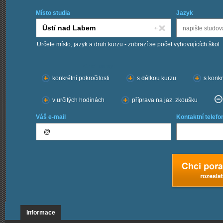
Místo studia
Jazyk
Určete místo, jazyk a druh kurzu - zobrazí se počet vyhovujících škol
Chci kurzy:
konkrétní pokročilosti
s délkou kurzu
s konkr
v určitých hodinách
příprava na jaz. zkoušku
Váš e-mail
Kontaktní telefo
Informace