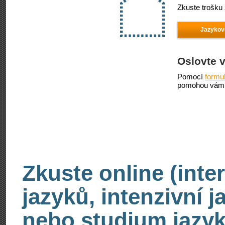
Zkuste trošku 
Jazykov
Oslovte 
Pomocí
formu
pomohou vám 
Zkuste online (inte
jazyků, intenzivní 
nebo studium jazyk