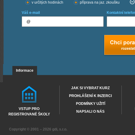
v určitých hodinách
příprava na jaz. zkoušku
Váš e-mail
Kontaktní telefo
Informace
JAK SI VYBRAT KURZ
PROHLÁŠENÍ K INZERCI
PODMÍNKY UŽITÍ
VSTUP PRO
NAPSALI O NÁS
REGISTROVANÉ ŠKOLY
Copyright © 2001 – 2026
gdi, s.r.o.