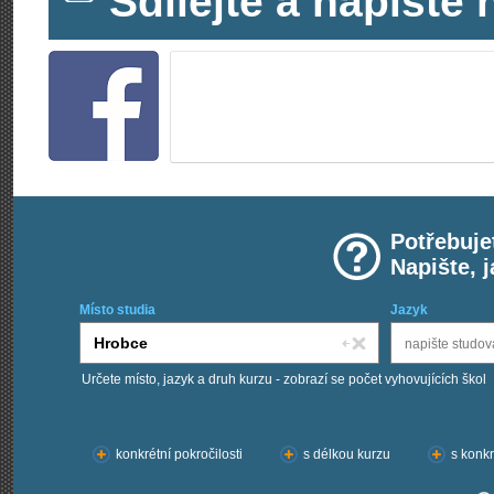
Sdílejte a napišt
Potřebuje
Napište, 
Místo studia
Jazyk
Určete místo, jazyk a druh kurzu - zobrazí se počet vyhovujících škol
Chci kurzy:
konkrétní pokročilosti
s délkou kurzu
s konkr