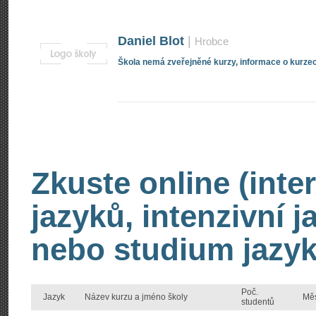
Daniel Blot
|
Hrobce
Škola nemá zveřejněné kurzy, informace o kurzec
Zkuste online (inte
jazyků, intenzivní 
nebo studium jazyk
Poč.
Jazyk
Název kurzu a jméno školy
Mě
studentů