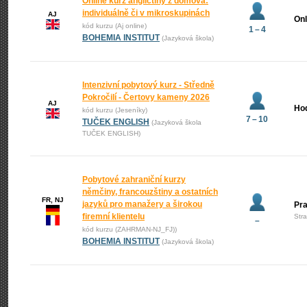
Online kurz angličtiny z domova:
individuálně či v mikroskupinách
AJ
Onl
kód kurzu (Aj online)
1 – 4
BOHEMIA INSTITUT
(Jazyková škola)
Intenzivní pobytový kurz - Středně
Pokročilí - Čertovy kameny 2026
AJ
Ho
kód kurzu (Jeseníky)
7 – 10
TUČEK ENGLISH
(Jazyková škola
TUČEK ENGLISH)
Pobytové zahraniční kurzy
němčiny, francouzštiny a ostatních
FR, NJ
jazyků pro manažery a širokou
Pr
firemní klientelu
Str
–
kód kurzu (ZAHRMAN-NJ_FJ))
BOHEMIA INSTITUT
(Jazyková škola)