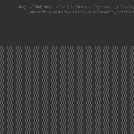
Jazykové školy
,
Jazykové kurzy
,
Jazykové zkoušky
,
Kurzy angličtiny
,
Ang
Francouzština
,
Výuka francouzštiny
,
Kurzy španělštiny
,
Španělšti