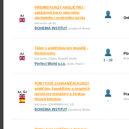
FIREMNÍ KURZY ANGLIČTINY -
zakázkové kurzy obecného,
AJ
obchodního i profesního jazyka
Onl
–
kód kurzu (Aj fir)
BOHEMIA INSTITUT
(Jazyková škola)
Tábor s angličtinou pro dospělé -
Benešovsko
Plz
AJ
Bol
kód kurzu (Tábor Dospělí 2026)
1 – 30
Perfect World s.r.o.
(Sídlo Plzeň )
POBYTOVÉ ZAHRANIČNÍ KURZY
angličtiny, španělštiny a ostatních
AJ, ŠJ
jazyků pro manažery a širokou
Pr
firemní klientelu
Str
–
kód kurzu (ZAHRMAN-AJ_SJ)
BOHEMIA INSTITUT
(Jazyková škola)