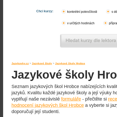
Chci kurzy:
konkrétní pokročilosti
s d
v určitých hodinách
přípr
Jazykovky.cz
>
Jazykové školy
>
Jazykové školy Hrobce
Jazykové školy Hr
Seznam jazykových škol Hrobce nabízejících kvalit
jazyků. Kvalitu každé jazykové školy a její výuky hod
vyplňují naše nezávislé
formuláře
- přečtěte si
rece
hodnocení jazykových škol Hrobce
a vyberte si ja
doporučují její studenti.