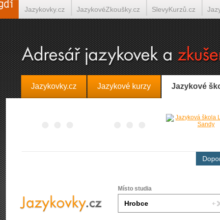
Jazykovky.cz
JazykovéZkoušky.cz
SlevyKurzů.cz
Jaz
Španělština on-line
Italština on-line
Tlumočení-Překlady.
Jazykovky.cz
Jazykové kurzy
Jazykové šk
Dopor
Místo studia