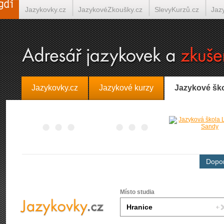
Jazykovky.cz
JazykovéZkoušky.cz
SlevyKurzů.cz
Jaz
Španělština on-line
Italština on-line
Tlumočení-Překlady.
Jazykovky.cz
Jazykové kurzy
Jazykové šk
Dopor
Místo studia