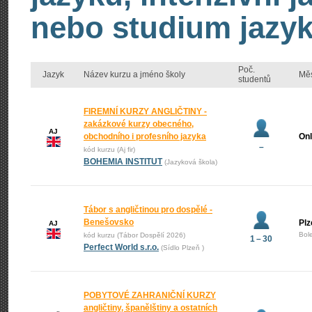
nebo studium jazyk
Poč.
Jazyk
Název kurzu a jméno školy
Mě
studentů
FIREMNÍ KURZY ANGLIČTINY -
zakázkové kurzy obecného,
AJ
obchodního i profesního jazyka
Onl
–
kód kurzu (Aj fir)
BOHEMIA INSTITUT
(Jazyková škola)
Tábor s angličtinou pro dospělé -
Benešovsko
Plz
AJ
Bol
kód kurzu (Tábor Dospělí 2026)
1 – 30
Perfect World s.r.o.
(Sídlo Plzeň )
POBYTOVÉ ZAHRANIČNÍ KURZY
angličtiny, španělštiny a ostatních