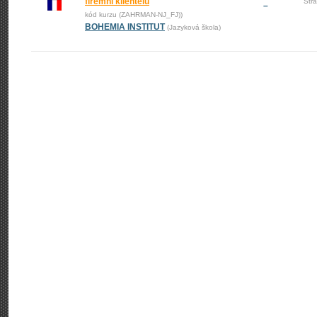
firemní klientelu
Str
–
kód kurzu (ZAHRMAN-NJ_FJ))
BOHEMIA INSTITUT
(Jazyková škola)