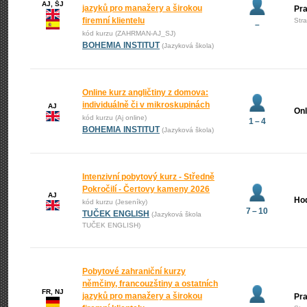
AJ, ŠJ
jazyků pro manažery a širokou
Pr
firemní klientelu
Str
–
kód kurzu (ZAHRMAN-AJ_SJ)
BOHEMIA INSTITUT
(Jazyková škola)
Online kurz angličtiny z domova:
individuálně či v mikroskupinách
AJ
Onl
kód kurzu (Aj online)
1 – 4
BOHEMIA INSTITUT
(Jazyková škola)
Intenzivní pobytový kurz - Středně
Pokročilí - Čertovy kameny 2026
AJ
Ho
kód kurzu (Jeseníky)
7 – 10
TUČEK ENGLISH
(Jazyková škola
TUČEK ENGLISH)
Pobytové zahraniční kurzy
němčiny, francouzštiny a ostatních
FR, NJ
jazyků pro manažery a širokou
Pr