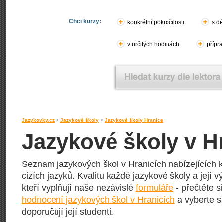
Chci kurzy:
konkrétní pokročilosti
s d
v určitých hodinách
přípr
Jazykovky.cz
>
Jazykové školy
>
Jazykové školy Hranice
Jazykové školy v H
Seznam jazykových škol v Hranicích nabízejících k
cizích jazyků. Kvalitu každé jazykové školy a její vý
kteří vyplňují naše nezávislé
formuláře
- přečtěte s
hodnocení jazykových škol v Hranicích
a vyberte s
doporučují její studenti.