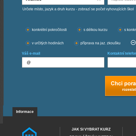
Určete místo, jazyk a druh kurzu - zobrazí se počet vyhovujících škol
Chci kurzy:
konkrétní pokročilosti
s délkou kurzu
s konkr
v určitých hodinách
příprava na jaz. zkoušku
Váš e-mail
Kontaktní telefo
Informace
JAK SI VYBRAT KURZ