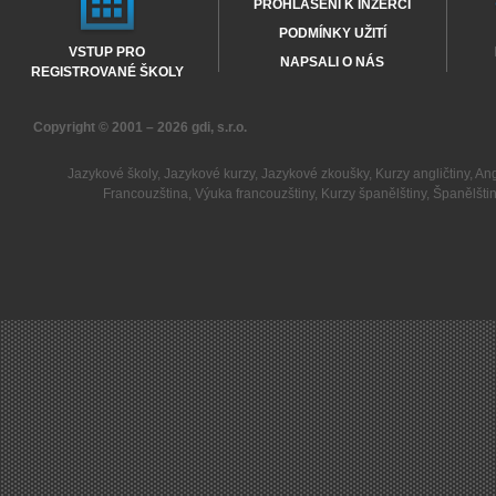
PROHLÁŠENÍ K INZERCI
PODMÍNKY UŽITÍ
VSTUP PRO
NAPSALI O NÁS
REGISTROVANÉ ŠKOLY
Copyright © 2001 – 2026
gdi, s.r.o.
Jazykové školy
,
Jazykové kurzy
,
Jazykové zkoušky
,
Kurzy angličtiny
,
Ang
Francouzština
,
Výuka francouzštiny
,
Kurzy španělštiny
,
Španělšti