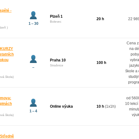
spělé -
Plzeň 1
20 h
22 98
Bolevec
1 – 30
lzeň )
Cena z
 KURZY
na dé
ostatních
poby
rokou
vybr
Praha 10
100 h
jazyk
Strašnice
–
škole a
studij
ová škola)
progr
domova:
od 5600
upinách
10 lekcí
Online výuka
10 h
(1x1h)
minut
1 – 4
výu
ová škola)
 Středně