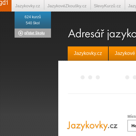
Jazykovky.cz
JazykovéZkoušky.cz
SlevyKurzů.cz
Jaz
624 kurzů
Italština on-line
Tlumočení-Překlady.cz
Překládá.cz
T
540 škol
přidat školu
Jazykovky.cz
Jazykové
Míst