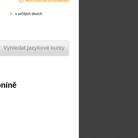
v určitých dnech
oníně