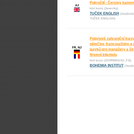
Pokročilí - Čertovy kame
AJ
kód kurzu (Jeseníky)
TUČEK ENGLISH
(Jazyková
TUČEK ENGLISH)
Pobytové zahraniční kurz
němčiny, francouzštiny a 
FR, NJ
jazyků pro manažery a ši
firemní klientelu
kód kurzu (ZAHRMAN-NJ_FJ))
BOHEMIA INSTITUT
(Jazyk