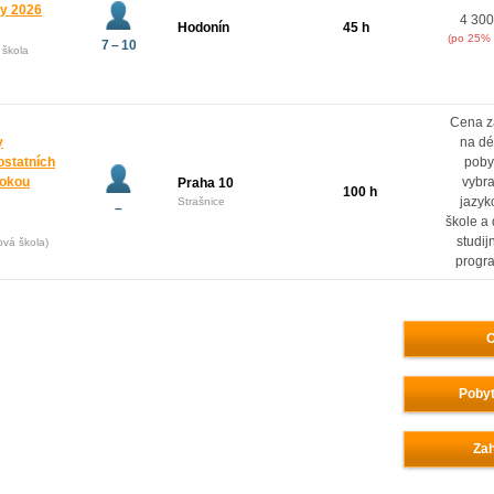
ny 2026
4 300
Hodonín
45 h
(po 25% 
7 – 10
 škola
Cena z
y
na dé
ostatních
poby
rokou
vybr
Praha 10
100 h
jazyk
Strašnice
–
škole a
studij
ová škola)
progr
O
Pobyt
Zah