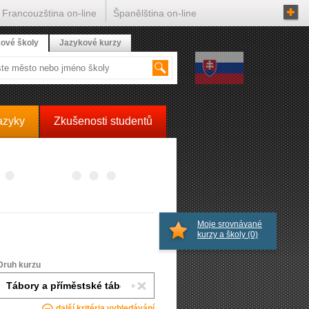
Francouzština on-line
Španělština on-line
ové školy
Jazykové kurzy
azyky
Zkušenosti studentů
Moje srovnávané
kurzy a školy
(0)
Druh kurzu
další kritéria vyhledávání