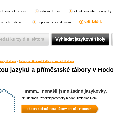
nkrétní pokročilosti
s délkou kurzu
s konkrétní intenzitou výuky
další kritéria
 určitých hodinách
příprava na jaz. zkoušku
koly Hodonín
>
Tábory a příměstské tábory pro děti Hodonín
kou jazyků a příměstské tábory v Hod
Hmmm... nenašli jsme žádné jazykovky.
Zkuste trošku změkčit parametry hledání tímto tlačítkem:
Tábory a příměstské tábory pro děti Hodonín