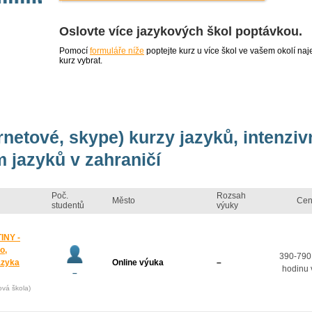
Oslovte více jazykových škol poptávkou.
Pomocí
formuláře níže
poptejte kurz u více škol ve vašem okolí 
kurz vybrat.
ernetové, skype) kurzy jazyků, intenzi
 jazyků v zahraničí
Poč.
Rozsah
Město
Cen
studentů
výuky
INY -
o,
390-790
azyka
Online výuka
–
hodinu 
–
ová škola)