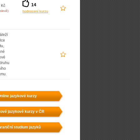
14
 Kč
slevě)
hodnocení kurzu
áleží
lce
tu,
ané
ové
 druhu
ního
amu.
nline jazykové kurzy
ové jazykové kurzy v ČR
raniční studium jazyků