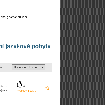
najednou; pomohou vám
vní jazykové pobyty
a
2
 Kč za
výuky
hodnocení kurzu