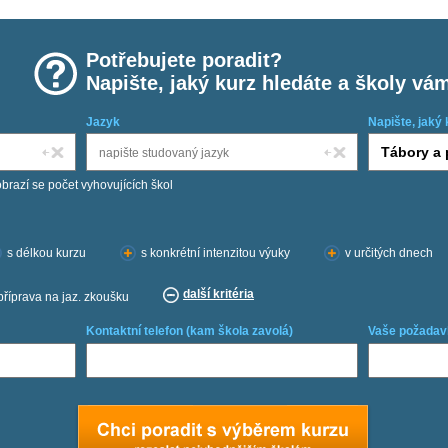
Potřebujete poradit?
Napište, jaký kurz hledáte a školy vá
Jazyk
Napište, jaký 
obrazí se počet vyhovujících škol
s délkou kurzu
s konkrétní intenzitou výuky
v určitých dnech
další kritéria
příprava na jaz. zkoušku
Kontaktní telefon (kam škola zavolá)
Vaše požadav