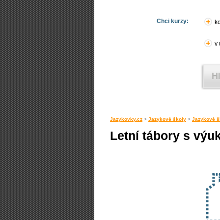
Chci kurzy:
ko
v
Jazykovky.cz
>
Jazykové školy
>
Jazykové š
Letní tábory s výu