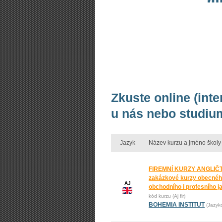
Zkuste online (int
u nás nebo studium
Jazyk
Název kurzu a jméno školy
FIREMNÍ KURZY ANGLIČT
zakázkové kurzy obecnéh
AJ
obchodního i profesního j
kód kurzu (Aj fir)
BOHEMIA INSTITUT
(Jazyk