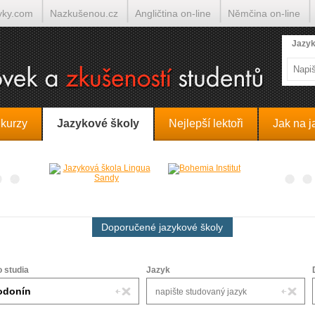
yky.com
Nazkušenou.cz
Angličtina on-line
Němčina on-line
lumočí.cz
Jazyk
 kurzy
Jazykové školy
Nejlepší lektoři
Jak na j
Doporučené jazykové školy
o studia
Jazyk