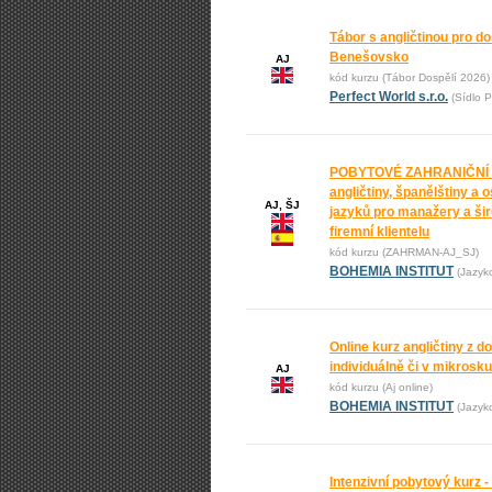
Tábor s angličtinou pro do
Benešovsko
AJ
kód kurzu (Tábor Dospělí 2026)
Perfect World s.r.o.
(Sídlo P
POBYTOVÉ ZAHRANIČNÍ
angličtiny, španělštiny a 
AJ, ŠJ
jazyků pro manažery a ši
firemní klientelu
kód kurzu (ZAHRMAN-AJ_SJ)
BOHEMIA INSTITUT
(Jazyk
Online kurz angličtiny z 
individuálně či v mikrosk
AJ
kód kurzu (Aj online)
BOHEMIA INSTITUT
(Jazyk
Intenzivní pobytový kurz -