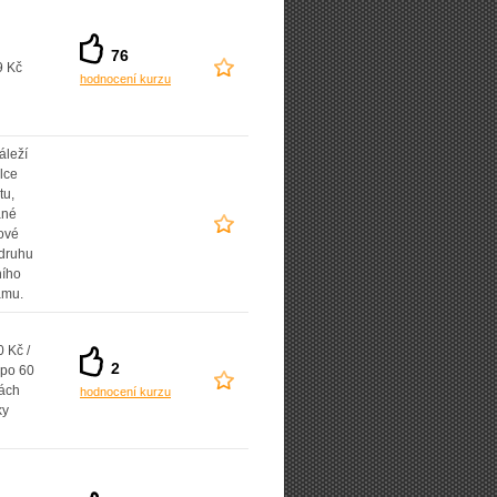
76
9 Kč
hodnocení kurzu
áleží
lce
tu,
ané
ové
 druhu
ního
amu.
 Kč /
2
 po 60
ách
hodnocení kurzu
ky