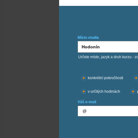
Místo studia
Určete místo, jazyk a druh kurzu - z
Chci kurzy:
konkrétní pokročilosti
v určitých hodinách
Váš e-mail